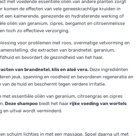
ct met voedende essentiële oliën van andere planten zorgt
r komen de effecten van vele geneeskrachtige kruiden in
met een kalmerende, genezende en hydraterende werking of
le oliën van geranium, cipres, bergamot en citroenmelisse
en toch zo effectieve verzorging.
oplossing voor problemen met roos, overmatige vetvorming en
samenstelling, die extracten van brandnetel, geranium,
fdhuid en bevordert de gezondheid van het haar.
acten van brandnetel, klis en aloë vera.
Deze ingrediënten
deren jeuk, spanning en roodheid en bevorderen regeneratie en
 van de huid en beschermt tegen verdere irritatie.
e met essentiële oliën van geranium, citroengras en cipres
n.
Deze shampoo
biedt het haar
rijke voeding van wortels
 en uitval wordt verminderd.
 en schuim lichtjes in met een massage. Spoel daarna uit met