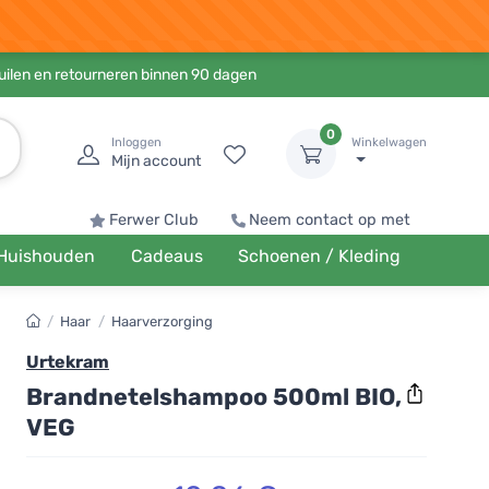
ruilen en retourneren binnen 90 dagen
0
Inloggen
Winkelwagen
Mijn account
Ferwer Club
Neem contact op met
Huishouden
Cadeaus
Schoenen / Kleding
/
Haar
/
Haarverzorging
Urtekram
Brandnetelshampoo 500ml BIO,
VEG