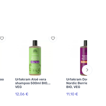
oo
Urtekram Aloë vera
Urtekram Douchegel
shampoo 500ml BIO,
Nordic Berries 500ml
VEG
BIO, VEG
12,06 €
11,10 €