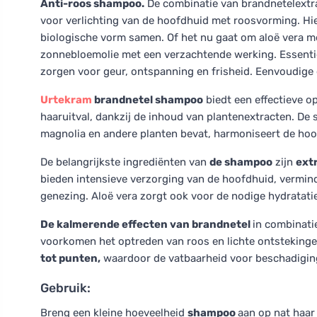
Anti-roos shampoo.
De combinatie van brandnetelextra
voor verlichting van de hoofdhuid met roosvorming. Hie
biologische vorm samen. Of het nu gaat om aloë vera 
zonnebloemolie met een verzachtende werking. Essentië
zorgen voor geur, ontspanning en frisheid. Eenvoudige 
Urtekram
brandnetel shampoo
biedt een effectieve 
haaruitval, dankzij de inhoud van plantenextracten. De 
magnolia en andere planten bevat, harmoniseert de hoo
De belangrijkste ingrediënten van
de shampoo
zijn
extr
bieden intensieve verzorging van de hoofdhuid, vermin
genezing. Aloë vera zorgt ook voor de nodige hydratatie
De kalmerende effecten van brandnetel
in combinati
voorkomen het optreden van roos en lichte ontstekinge
tot punten,
waardoor de vatbaarheid voor beschadiging
Gebruik:
Breng een kleine hoeveelheid
shampoo
aan op nat haar