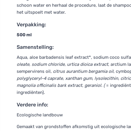
schoon water en herhaal de procedure, laat de shampoo
het uitspoelt met water.
Verpakking:
500 ml
Samenstelling:
Aqua, aloe barbadensis leaf extract*, sodium coco sulfa
oleate, sodium chloride, urtica dioica extract
, arctium l
sempervirens oil
, citrus aurantium bergamia oil
, cymbo
polyglyceryl-4 caprate, xanthan gum, lysolecithin, citri
magnolia officinalis bark extract, geraniol. (
= ingrediënt
ingrediënten).
Verdere info:
Ecologische landbouw
Gemaakt van grondstoffen afkomstig uit ecologische 