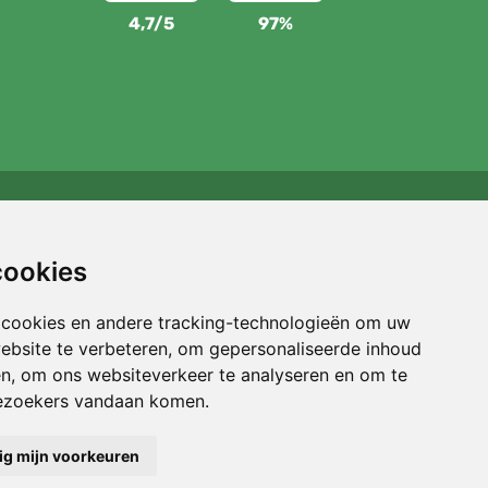
4,7/5
97%
Wij steunen Trees.org
Voor elke bestelling planten we een boom! Lees meer
cookies
Over ons
.
 cookies en andere tracking-technologieën om uw
ebsite te verbeteren, om gepersonaliseerde inhoud
en, om ons websiteverkeer te analyseren en om te
ezoekers vandaan komen.
ig mijn voorkeuren