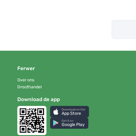
Ferwer
Over ons
Groothandel
Download de app
Download on the
App Store
Get it on
Google Play