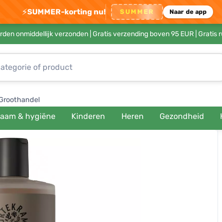
⚡
SUMMER-korting nu!
SUMMER
Naar de app
rden onmiddellijk verzonden |
Gratis verzending boven 95 EUR
| Gratis 
Groothandel
haam & hygiëne
Kinderen
Heren
Gezondheid