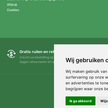
Afdruk
Cookies
Gratis ruilen en retourneren
U kunt uw bestelling op elk gewenst moment binnen 90
Wij gebruiken 
dagen retourneren of ruilen
Wij maken gebruik van
surfervaring op onze w
en advertenties te ton
begrijpen waar onze b
Ik ga akkoord
Wijz