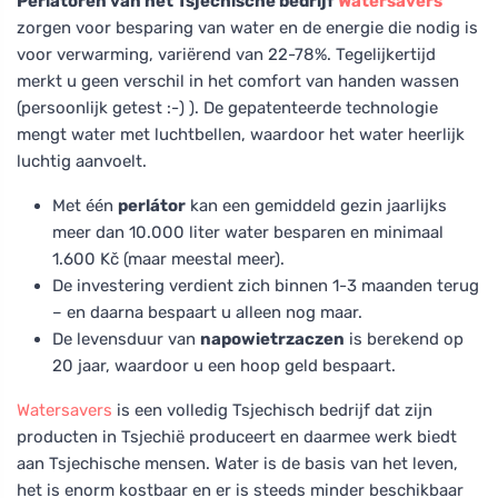
Perlatoren van het Tsjechische bedrijf
Watersavers
zorgen voor besparing van water en de energie die nodig is
voor verwarming, variërend van 22-78%. Tegelijkertijd
merkt u geen verschil in het comfort van handen wassen
(persoonlijk getest :-) ). De gepatenteerde technologie
mengt water met luchtbellen, waardoor het water heerlijk
luchtig aanvoelt.
Met één
perlátor
kan een gemiddeld gezin jaarlijks
meer dan 10.000 liter water besparen en minimaal
1.600 Kč (maar meestal meer).
De investering verdient zich binnen 1-3 maanden terug
– en daarna bespaart u alleen nog maar.
De levensduur van
napowietrzaczen
is berekend op
20 jaar, waardoor u een hoop geld bespaart.
Watersavers
is een volledig Tsjechisch bedrijf dat zijn
producten in Tsjechië produceert en daarmee werk biedt
aan Tsjechische mensen. Water is de basis van het leven,
het is enorm kostbaar en er is steeds minder beschikbaar