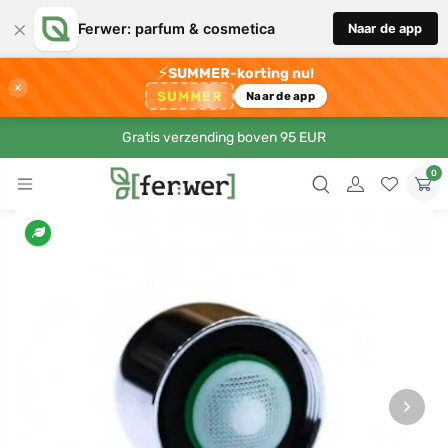
×
Ferwer: parfum & cosmetica
Naar de app
⚡
SUMMER-korting nu!
×
SUMMER
Naar de app
Gratis verzending boven 95 EUR
0
›