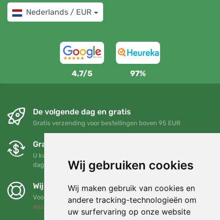
Nederlands / EUR
4,7/5
97%
De volgende dag en gratis
Gratis verzending voor bestellingen boven 95 EUR
Gratis ruilen en retourneren
U kunt uw bestelling op elk gewenst moment binnen 90
Wij gebruiken cookies
dagen retourneren of ruilen
Wij steunen Trees.org
Wij maken gebruik van cookies en
Voor elke bestelling planten we een boom! Lees meer
Over
andere tracking-technologieën om
ons
.
uw surfervaring op onze website