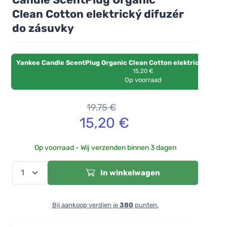
Clean Cotton elektrický difuzér
do zásuvky
Yankee Candle ScentPlug Organic Clean Cotton elektrický difuz
15,20 €
Op voorraad
19,75
€
15,20
€
Op voorraad - Wij verzenden binnen 3 dagen
In winkelwagen
Bij aankoop verdien je
380
punten.