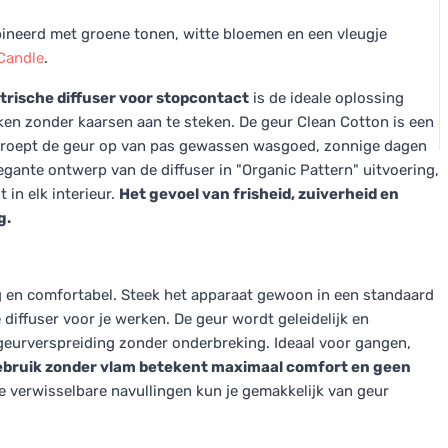
neerd met groene tonen, witte bloemen en een vleugje
Candle
.
rische diffuser voor stopcontact
is de ideale oplossing
uiken zonder kaarsen aan te steken. De geur Clean Cotton is een
 roept de geur op van pas gewassen wasgoed, zonnige dagen
egante ontwerp van de diffuser in "Organic Pattern" uitvoering,
 in elk interieur.
Het gevoel van frisheid, zuiverheid en
g.
g en comfortabel. Steek het apparaat gewoon in een standaard
diffuser voor je werken. De geur wordt geleidelijk en
 geurverspreiding zonder onderbreking. Ideaal voor gangen,
gebruik zonder vlam betekent maximaal comfort en geen
e verwisselbare navullingen kun je gemakkelijk van geur