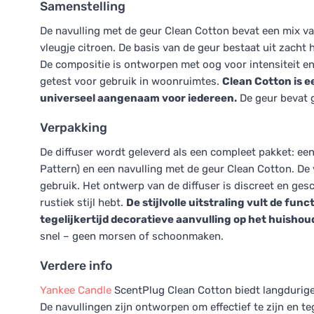
Samenstelling
De navulling met de geur Clean Cotton bevat een mix v
vleugje citroen. De basis van de geur bestaat uit zacht
De compositie is ontworpen met oog voor intensiteit e
getest voor gebruik in woonruimtes.
Clean Cotton is ee
universeel aangenaam voor iedereen.
De geur bevat g
Verpakking
De diffuser wordt geleverd als een compleet pakket: e
Pattern) en een navulling met de geur Clean Cotton. De 
gebruik. Het ontwerp van de diffuser is discreet en gesc
rustiek stijl hebt.
De stijlvolle uitstraling vult de fun
tegelijkertijd decoratieve aanvulling op het huisho
snel – geen morsen of schoonmaken.
Verdere info
Yankee Candle
ScentPlug Clean Cotton biedt langdurige
De navullingen zijn ontworpen om effectief te zijn en teg