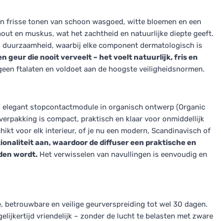
an frisse tonen van schoon wasgoed, witte bloemen en een
 hout en muskus, wat het zachtheid en natuurlijke diepte geeft.
n duurzaamheid, waarbij elke component dermatologisch is
n geur die nooit verveelt – het voelt natuurlijk, fris en
een ftalaten en voldoet aan de hoogste veiligheidsnormen.
en elegant stopcontactmodule in organisch ontwerp (Organic
verpakking is compact, praktisch en klaar voor onmiddellijk
hikt voor elk interieur, of je nu een modern, Scandinavisch of
ctionaliteit aan, waardoor de diffuser een praktische en
uden wordt.
Het verwisselen van navullingen is eenvoudig en
, betrouwbare en veilige geurverspreiding tot wel 30 dagen.
elijkertijd vriendelijk – zonder de lucht te belasten met zware