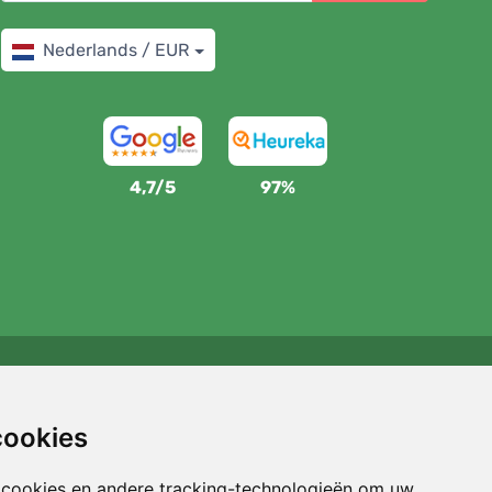
Nederlands / EUR
4,7/5
97%
Wij steunen Trees.org
Voor elke bestelling planten we een boom! Lees meer
cookies
Over ons
.
 cookies en andere tracking-technologieën om uw