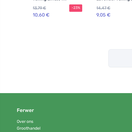
ml
13,79 €
14,47 €
-23%
10,60 €
9,05 €
Ferwer
Over ons
Groothandel