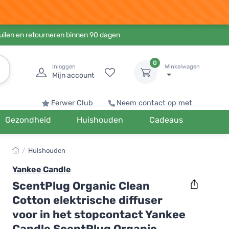
ruilen en retourneren binnen 90 dagen
0
Inloggen
Winkelwagen
Mijn account
Ferwer Club
Neem contact op met
Gezondheid
Huishouden
Cadeaus
/
Huishouden
Yankee Candle
ScentPlug Organic Clean
Cotton elektrische diffuser
voor in het stopcontact Yankee
Candle ScentPlug Organic