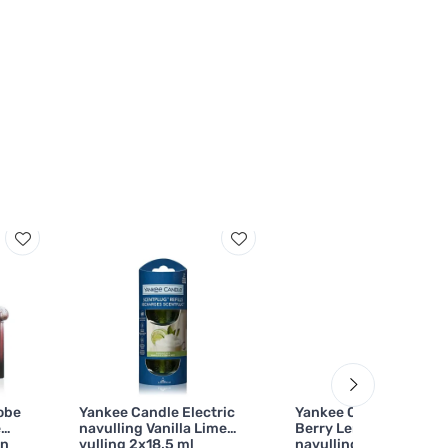
Robe
Yankee Candle Electric
Yankee Candle Iced
e
navulling Vanilla Lime
Berry Lemonade
en
vulling 2x18,5 ml
navulling voor