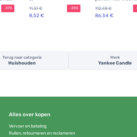
100 ml
11,37 €
112,48 €
-37%
-25%
8,52 €
86,54 €
Terug naar categorie
Merk
Huishouden
Yankee Candle
Alles over kopen
Vervoer en betaling
Ruilen, retourneren en reclameren