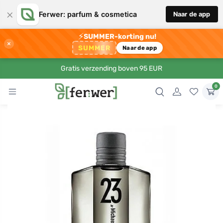
×
Ferwer: parfum & cosmetica
Naar de app
⚡
SUMMER-korting nu!
×
SUMMER
Naar de app
Gratis verzending boven 95 EUR
0