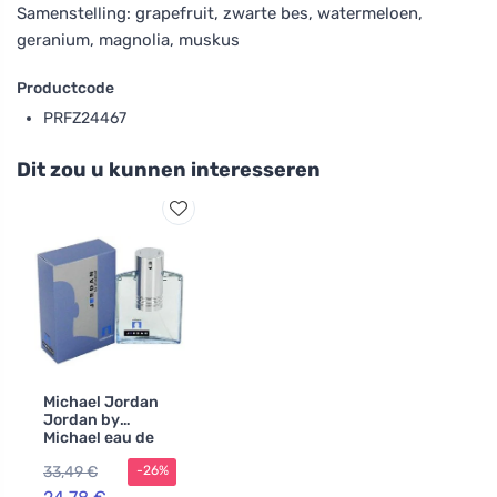
Samenstelling: grapefruit, zwarte bes, watermeloen,
geranium, magnolia, muskus
Productcode
PRFZ24467
Dit zou u kunnen interesseren
Michael Jordan
Jordan by
Michael eau de
cologne voor
33,49 €
-26%
heren