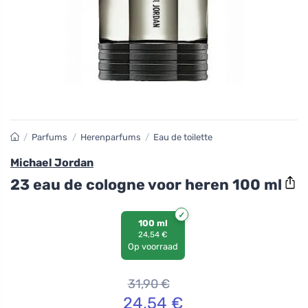
/
Parfums
/
Herenparfums
/
Eau de toilette
Michael Jordan
23 eau de cologne voor heren 100 ml
100 ml
24,54 €
Op voorraad
31,90
€
24,54
€