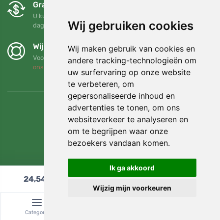
Gratis ruilen en retourneren
U kunt uw bestelling op elk gewenst moment binnen 90
Wij gebruiken cookies
dagen retourneren of ruilen
Wij steunen Trees.org
Wij maken gebruik van cookies en
Voor elke bestelling planten we een boom! Lees meer
Over
andere tracking-technologieën om
ons
.
uw surfervaring op onze website
te verbeteren, om
gepersonaliseerde inhoud en
advertenties te tonen, om ons
websiteverkeer te analyseren en
om te begrijpen waar onze
bezoekers vandaan komen.
Ik ga akkoord
24,54
€
In winkelwagen
Wijzig mijn voorkeuren
© Topshelf s.r.o. Alle rechten voorbehouden.
Categorie
Zoeken
Winkelwagen