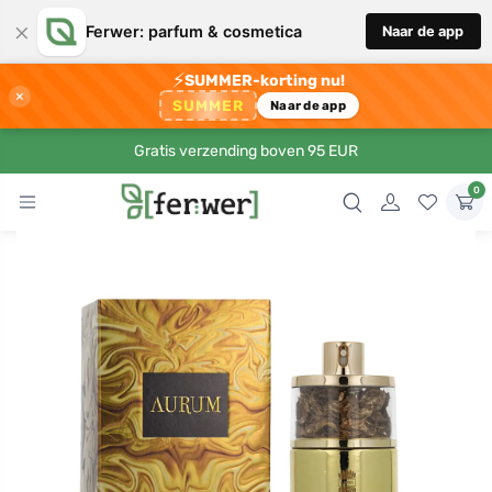
×
Ferwer: parfum & cosmetica
Naar de app
⚡
SUMMER-korting nu!
×
SUMMER
Naar de app
Gratis verzending boven 95 EUR
0