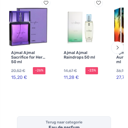
Ajmal Ajmal
Ajmal Ajmal
Ajmal
Sacrifice for Her
Raindrops 50 ml
Aurum
50 ml
ml
20,52 €
14,67 €
36,11 
-26%
-23%
15,20 €
11,28 €
27,78
Terug naar categorie
Eau de parfum