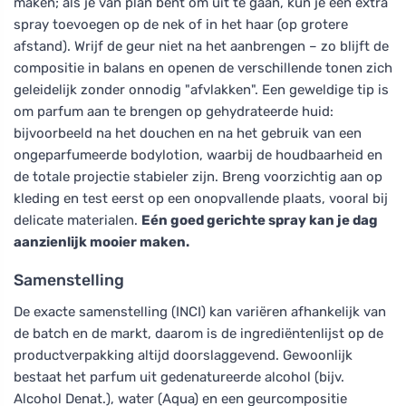
maken; als je van plan bent om uit te gaan, kun je een extra
spray toevoegen op de nek of in het haar (op grotere
afstand). Wrijf de geur niet na het aanbrengen – zo blijft de
compositie in balans en openen de verschillende tonen zich
geleidelijk zonder onnodig "afvlakken". Een geweldige tip is
om parfum aan te brengen op gehydrateerde huid:
bijvoorbeeld na het douchen en na het gebruik van een
ongeparfumeerde bodylotion, waarbij de houdbaarheid en
de totale projectie stabieler zijn. Breng voorzichtig aan op
kleding en test eerst op een onopvallende plaats, vooral bij
delicate materialen.
Eén goed gerichte spray kan je dag
aanzienlijk mooier maken.
Samenstelling
De exacte samenstelling (INCI) kan variëren afhankelijk van
de batch en de markt, daarom is de ingrediëntenlijst op de
productverpakking altijd doorslaggevend. Gewoonlijk
bestaat het parfum uit gedenatureerde alcohol (bijv.
Alcohol Denat.), water (Aqua) en een geurcompositie