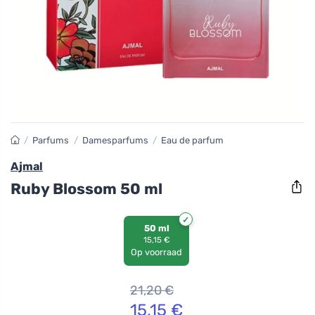
/
Parfums
/
Damesparfums
/
Eau de parfum
Ajmal
Ruby Blossom 50 ml
50 ml
15,15 €
Op voorraad
21,20
€
15,15
€