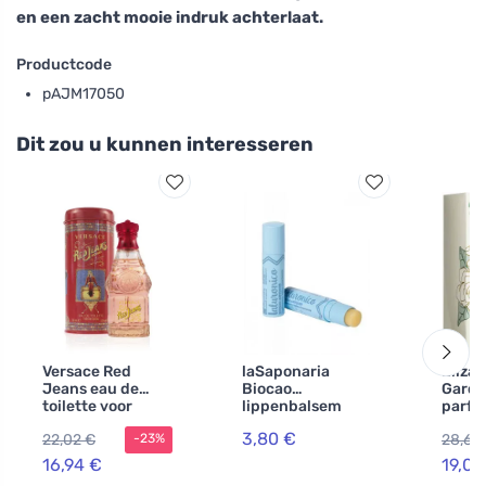
en een zacht mooie indruk achterlaat.
Productcode
pAJM17050
Dit zou u kunnen interesseren
Versace Red
laSaponaria
Elizab
Jeans eau de
Biocao
Garde
toilette voor
lippenbalsem
parfu
dames 75 ml
met
vrouw
3,80 €
22,02 €
28,65
-23%
hyaluronzuur BIO
(5,7 ml)
16,94 €
19,02