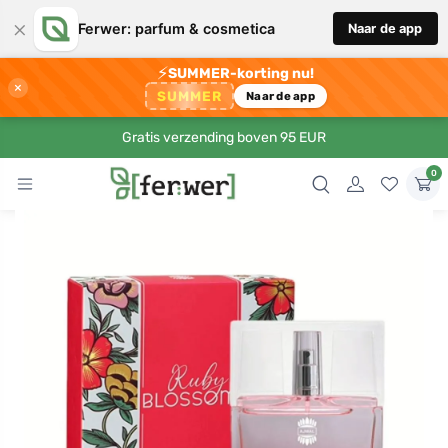
×
Ferwer: parfum & cosmetica
Naar de app
⚡
SUMMER-korting nu!
×
SUMMER
Naar de app
Gratis verzending boven 95 EUR
0