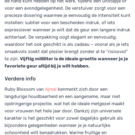
de hand kunt hebben op het werk, tijdens een uitstapje of
voor een avondgelegenheid. De verstuiver zorgt voor een
precieze dosering waarmee je eenvoudig de intensiteit kunt
instellen: subtiel voor een bescheiden indruk, of iets
expressiever wanneer je wilt dat de geur een langere indruk
achterlaat. De verpakking oogt elegant en eenvoudig,
waardoor het ook geschikt is als cadeau – vooral als je iets
smaakvols zoekt dat plezier brengt zonder al te "risicovol"
te zijn.
Vijftig milliliter is de ideale grootte wanneer je je
favoriete geur altijd bij je wilt hebben.
Verdere info
Ruby Blossom van
Ajmal
kenmerkt zich door een
langdurige houdbaarheid en een aangename, maar niet
opdringerige projectie, wat het de ideale metgezel maakt
voor vrouwen het hele jaar door. Dankzij zijn universele
karakter is het geschikt voor zowel dagelijks gebruik als
bijzondere gelegenheden wanneer je je natuurlijke
schoonheid wilt benadrukken. Warme fruitige en