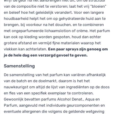
Wrijf de geur na het aanbrengen niet uit, om de structuur
van de compositie niet te verstoren; laat het vrij "bloeien"
en beleef hoe het geleidelijk verandert. Voor een langere
houdbaarheid helpt het om op gehydrateerde huid aan te
brengen, bij voorkeur na het douchen, en te combineren
met ongeparfumeerde lichaamslotion of crème. Het parfum
kan ook op kleding worden gespoten, houd dan echter
grotere afstand en vermijd fijne materialen waarop het
vlekken kan achterlaten.
Een paar sprays zijn genoeg om
je de hele dag een verzorgd gevoel te geven.
Samenstelling
De samenstelling van het parfum kan variëren afhankelijk
van de batch en de doelmarkt, daarom is het het
nauwkeurigst om altijd de lijst van ingrediënten op de doos
en fles van een specifiek exemplaar te controleren.
Gewoonlijk bevatten parfums Alcohol Denat., Aqua en
Parfum, aangevuld met individuele geurcomponenten en
eventuele allergenen die volgens de geldende wetgeving