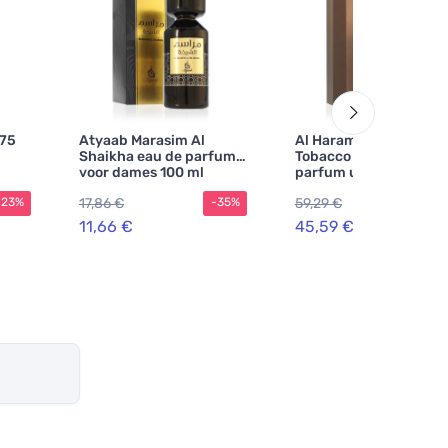
 75
Atyaab Marasim Al
Al Haramain Amber O
Shaikha eau de parfum
Tobacco Edition eau d
voor dames 100 ml
parfum unisex 60 ml
17,86 €
59,29 €
-23%
-35%
-2
11,66 €
45,59 €