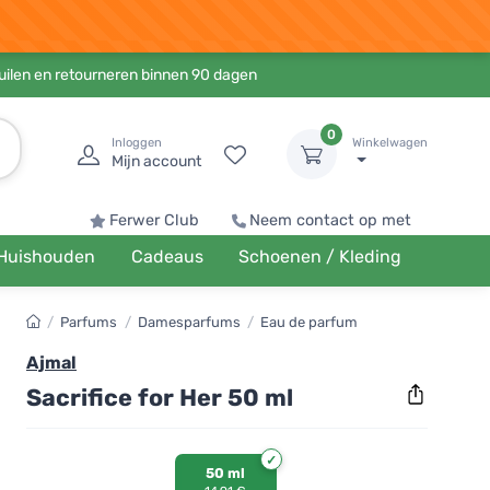
ruilen en retourneren binnen 90 dagen
0
Inloggen
Winkelwagen
Mijn account
Ferwer Club
Neem contact op met
Huishouden
Cadeaus
Schoenen / Kleding
/
Parfums
/
Damesparfums
/
Eau de parfum
Ajmal
Sacrifice for Her 50 ml
50 ml