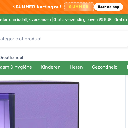
⚡
SUMMER-korting nu!
SUMMER
Naar de app
rden onmiddellijk verzonden |
Gratis verzending boven 95 EUR
| Gratis 
Groothandel
haam & hygiëne
Kinderen
Heren
Gezondheid