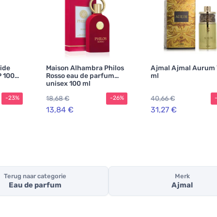
ride
Maison Alhambra Philos
Ajmal Ajmal Aurum
 100
Rosso eau de parfum
ml
unisex 100 ml
 ml
18,68 €
40,66 €
-23%
-26%
13,84 €
31,27 €
Terug naar categorie
Merk
Eau de parfum
Ajmal