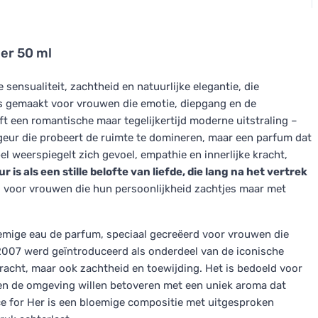
Her 50 ml
 sensualiteit, zachtheid en natuurlijke elegantie, die
is gemaakt voor vrouwen die emotie, diepgang en de
ft een romantische maar tegelijkertijd moderne uitstraling –
e geur die probeert de ruimte te domineren, maar een parfum dat
el weerspiegelt zich gevoel, empathie en innerlijke kracht,
r is als een stille belofte van liefde, die lang na het vertrek
al voor vrouwen die hun persoonlijkheid zachtjes maar met
oemige eau de parfum, speciaal gecreëerd voor vrouwen die
n 2007 werd geïntroduceerd als onderdeel van de iconische
 kracht, maar ook zachtheid en toewijding. Het is bedoeld voor
 en de omgeving willen betoveren met een uniek aroma dat
ice for Her is een bloemige compositie met uitgesproken