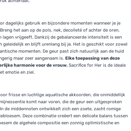
ruk achterlaat.
oor dagelijks gebruik en bijzondere momenten wanneer je je
Breng het aan op de pols, nek, decolleté of achter de oren,
n lagen vrijgeeft. Dankzij de gebalanceerde intensiteit is een
geleidelijk en blijft urenlang bij je. Het is geschikt voor zowel
antische momenten. De geur past zich natuurlijk aan de huid
ringerig maar zeer aangenaam is.
Elke toepassing van deze
erlijke harmonie voor de vrouw.
Sacrifice for Her is de ideale
t emotie en ziel.
r frisse en luchtige aquatische akkoorden, die onmiddellijk
smijnessentie komt naar voren, die de geur een uitgesproken
. In de middennoten ontwikkelt zich een zoete, zacht romige
jebloesem. Deze combinatie creëert een delicate balans tussen
bloesem de algehele compositie een zonnig optimistische en