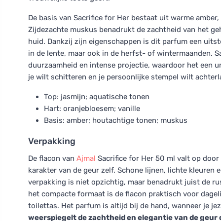
De basis van Sacrifice for Her bestaat uit warme amber, d
Zijdezachte muskus benadrukt de zachtheid van het ge
huid. Dankzij zijn eigenschappen is dit parfum een uits
in de lente, maar ook in de herfst- of wintermaanden. S
duurzaamheid en intense projectie, waardoor het een uni
je wilt schitteren en je persoonlijke stempel wilt achterl
Top: jasmijn; aquatische tonen
Hart: oranjebloesem; vanille
Basis: amber; houtachtige tonen; muskus
Verpakking
De flacon van
Ajmal
Sacrifice for Her 50 ml valt op door 
karakter van de geur zelf. Schone lijnen, lichte kleuren 
verpakking is niet opzichtig, maar benadrukt juist de r
het compacte formaat is de flacon praktisch voor dageli
toilettas. Het parfum is altijd bij de hand, wanneer je j
weerspiegelt de zachtheid en elegantie van de geur d