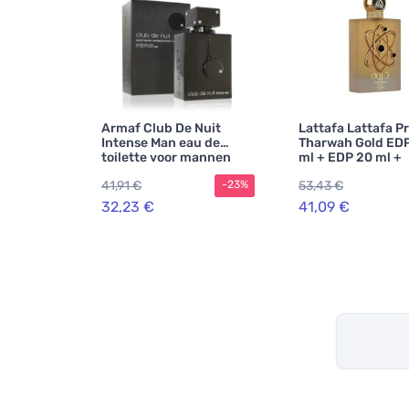
Armaf Club De Nuit
Lattafa Lattafa P
Intense Man eau de
Tharwah Gold EDP
toilette voor mannen
ml + EDP 20 ml +
105 ml
lichaamsmist 200
41,91 €
53,43 €
-23%
UNISEX
32,23 €
41,09 €