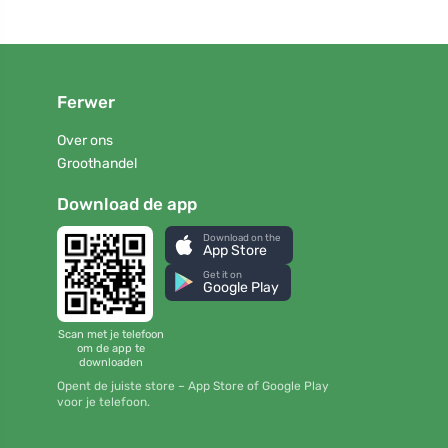
Ferwer
Over ons
Groothandel
Download de app
Download on the
App Store
Get it on
Google Play
Scan met je telefoon
om de app te
downloaden
Opent de juiste store – App Store of Google Play
voor je telefoon.