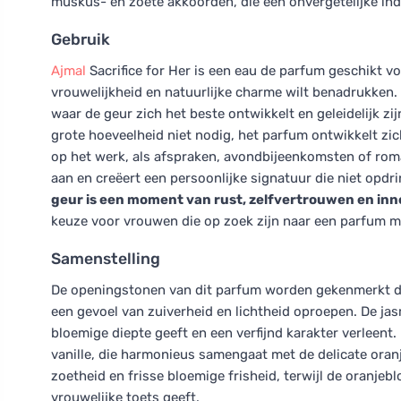
muskus- en zoete akkoorden, die een onvergetelijke ind
Gebruik
Ajmal
Sacrifice for Her is een eau de parfum geschikt v
vrouwelijkheid en natuurlijke charme wilt benadrukken. 
waar de geur zich het beste ontwikkelt en geleidelijk zij
grote hoeveelheid niet nodig, het parfum ontwikkelt zich 
op het werk, als afspraken, avondbijeenkomsten of rom
aan en creëert een persoonlijke signatuur die niet opd
geur is een moment van rust, zelfvertrouwen en inn
keuze voor vrouwen die op zoek zijn naar een parfum me
Samenstelling
De openingstonen van dit parfum worden gekenmerkt doo
een gevoel van zuiverheid en lichtheid oproepen. De ja
bloemige diepte geeft en een verfijnd karakter verleent
vanille, die harmonieus samengaat met de delicate oran
zoetheid en frisse bloemige frisheid, terwijl de oranje
vrouwelijke toets geeft.