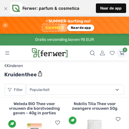
×
Ferwer: parfum & cosmetica
Naar de app
⚡
SUMMER-korting nu!
×
SUMMER
Naar de app
Gratis verzending boven 95 EUR
0
‹
Kinderen
Kruidenthee
Filter
Weleda BIO Thee voor
Nobilis Tilia Thee voor
vrouwen die borstvoeding
zwangere vrouwen 50g
geven - 40g in porties