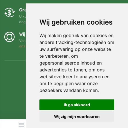
Gratis ruilen en retourneren
U kunt uw bestelling op elk gewenst moment binnen 90
Wij gebruiken cookies
dagen retourneren of ruilen
Wij steunen Trees.org
Wij maken gebruik van cookies en
Voor elke bestelling planten we een boom! Lees meer
Over
andere tracking-technologieën om
ons
.
uw surfervaring op onze website
te verbeteren, om
gepersonaliseerde inhoud en
advertenties te tonen, om ons
websiteverkeer te analyseren en
om te begrijpen waar onze
bezoekers vandaan komen.
Ik ga akkoord
Wijzig mijn voorkeuren
© Topshelf s.r.o. Alle rechten voorbehouden.