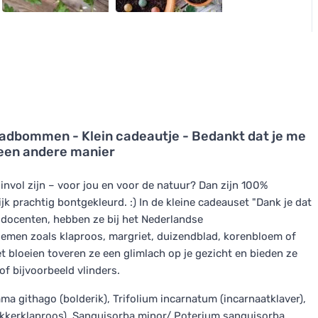
dbommen - Klein cadeautje - Bedankt dat je me
 een andere manier
invol zijn – voor jou en voor de natuur? Dan zijn 100%
k prachtig bontgekleurd. :) In de kleine cadeauset "Dank je dat
n docenten, hebben ze bij het Nederlandse
emen zoals klaproos, margriet, duizendblad, korenbloem of
t bloeien toveren ze een glimlach op je gezicht en bieden ze
f bijvoorbeeld vlinders.
a githago (bolderik), Trifolium incarnatum (incarnaatklaver),
(akkerklaproos), Sanguisorba minor/ Poterium sanguisorba