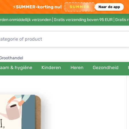
⚡
SUMMER-korting nu!
SUMMER
Naar de app
rden onmiddellijk verzonden |
Gratis verzending boven 95 EUR
| Gratis 
Groothandel
haam & hygiëne
Kinderen
Heren
Gezondheid