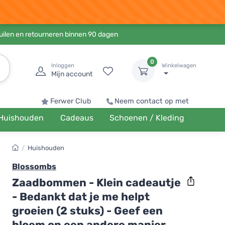
ruilen en retourneren binnen 90 dagen
0
Inloggen
Winkelwagen
Mijn account
Ferwer Club
Neem contact op met
Huishouden
Cadeaus
Schoenen / Kleding
/
Huishouden
Blossombs
Zaadbommen - Klein cadeautje
- Bedankt dat je me helpt
groeien (2 stuks) - Geef een
bloem op een andere manier