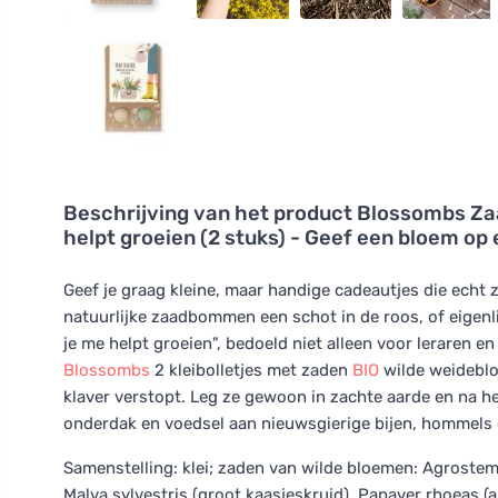
Beschrijving van het product
Blossombs Zaa
helpt groeien (2 stuks) - Geef een bloem op
Geef je graag kleine, maar handige cadeautjes die echt z
natuurlijke zaadbommen een schot in de roos, of eigenlij
je me helpt groeien", bedoeld niet alleen voor leraren e
Blossombs
2 kleibolletjes met zaden
BIO
wilde weideblo
klaver verstopt. Leg ze gewoon in zachte aarde en na he
onderdak en voedsel aan nieuwsgierige bijen, hommels o
Samenstelling: klei; zaden van wilde bloemen: Agrostemm
Malva sylvestris (groot kaasjeskruid), Papaver rhoeas 