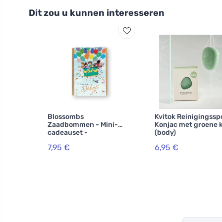
Dit zou u kunnen interesseren
Blossombs
Kvitok Reinigingssp
Zaadbommen - Mini-
Konjac met groene k
cadeauset -
(body)
Duizendmaal dank voor
7,95 €
6,95 €
alles (4 st.) - geef een
bloem op een andere
manier