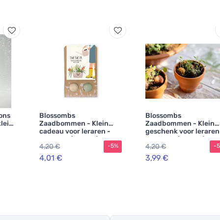
ons
Blossombs
Blossombs
lei
Zaadbommen - Klein
Zaadbommen - Klein
cadeau voor leraren -
geschenk voor leraren
Bloemen (2 stuks)
Konijntje (2 stuks)
4,20 €
4,20 €
-5%
-
4,01 €
3,99 €