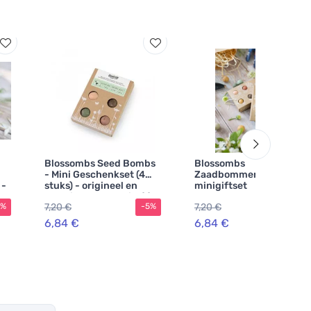
Blossombs Seed Bombs
Blossombs
- Mini Geschenkset (4
Zaadbommen -
 -
stuks) - origineel en
minigiftset
praktisch cadeau in één
7,20 €
7,20 €
5%
-5%
-5%
6,84 €
6,84 €