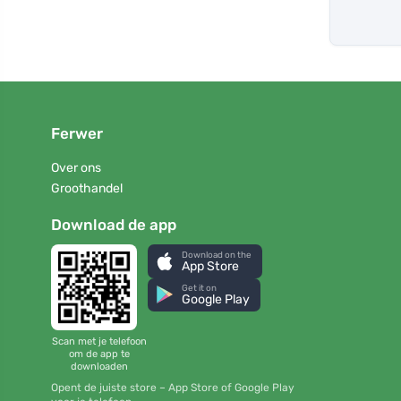
Ferwer
Over ons
Groothandel
Download de app
Download on the
App Store
Get it on
Google Play
Scan met je telefoon
om de app te
downloaden
Opent de juiste store – App Store of Google Play