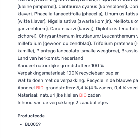
(kleine pimpernel), Centaurea cyanus (korenbloem), Cor
klaver), Phacelia tanacetifolia (phacelia), Linum usitati
(witte klaver), Nigella sativa (zwarte komijn), Melilotu
ganzenbloem), Carum carvi (karwij), Diplotaxis tenuifoli
cichorei), Chrysanthemum ircutianum/Leucanthemum vul
millefolium (gewoon duizendblad), Trifolium pratense (r
kamille), Plantago lanceolata (smalle weegbree), Brassi
Land van herkomst: Nederland
Aandeel natuurlijke grondstoffen: 100 %
Verpakkingsmateriaal: 100% recyclebaar papier
Wat te doen met de verpakking: Recycle in de blauwe pa
Aandeel
BIO
-grondstoffen: 5,4 % (4 % zaden, 0,4 % voedi
Materiaal: natuurlijke klei en
BIO
zaden
Inhoud van de verpakking: 2 zaadbolletjes
Productcode
BLO059