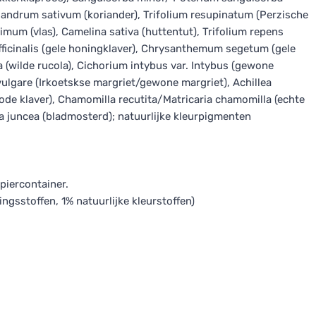
iandrum sativum (koriander), Trifolium resupinatum (Perzische
ssimum (vlas), Camelina sativa (huttentut), Trifolium repens
s officinalis (gele honingklaver), Chrysanthemum segetum (gele
a (wilde rucola), Cichorium intybus var. Intybus (gewone
gare (Irkoetskse margriet/gewone margriet), Achillea
ode klaver), Chamomilla recutita/Matricaria chamomilla (echte
ca juncea (bladmosterd); natuurlijke kleurpigmenten
piercontainer.
ngsstoffen, 1% natuurlijke kleurstoffen)