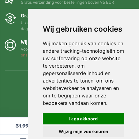
Gratis verzending voor bestellingen boven 95 EUR
Gratis ruilen en retourneren
U kunt uw bestelling op elk gewenst moment binnen 90
Wij gebruiken cookies
dagen retourneren of ruilen
Wij steunen Trees.org
Wij maken gebruik van cookies en
Voor elke bestelling planten we een boom! Lees meer
Over
andere tracking-technologieën om
ons
.
uw surfervaring op onze website
te verbeteren, om
gepersonaliseerde inhoud en
advertenties te tonen, om ons
websiteverkeer te analyseren en
om te begrijpen waar onze
bezoekers vandaan komen.
Ik ga akkoord
31,99
€
In winkelwagen
Wijzig mijn voorkeuren