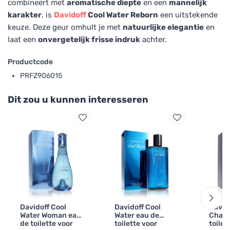
combineert met
aromatische diepte
en een
mannelijk
karakter
, is
Davidoff
Cool Water Reborn
een uitstekende
keuze. Deze geur omhult je met
natuurlijke elegantie
en
laat een
onvergetelijk frisse indruk
achter.
Productcode
PRFZ906015
Dit zou u kunnen interesseren
Davidoff Cool
Davidoff Cool
David
Water Woman eau
Water eau de
Champ
de toilette voor
toilette voor
toilet