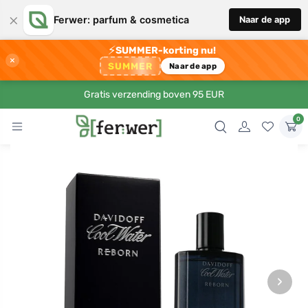
×
Ferwer: parfum & cosmetica
Naar de app
⚡
SUMMER-korting nu!
×
SUMMER
Naar de app
Gratis verzending boven 95 EUR
0
›