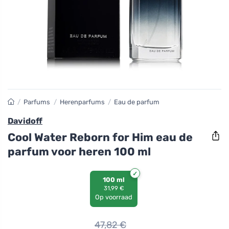
/
Parfums
/
Herenparfums
/
Eau de parfum
Davidoff
Cool Water Reborn for Him eau de
parfum voor heren 100 ml
100 ml
31,99 €
Op voorraad
47,82
€