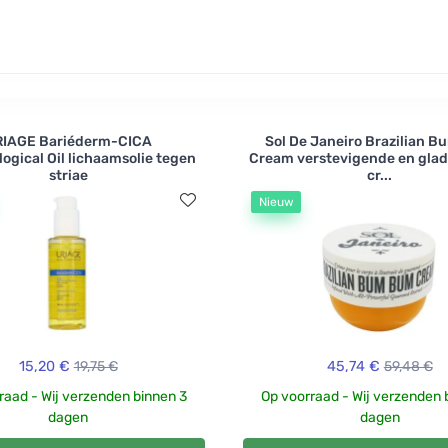
RIAGE Bariéderm-CICA
Sol De Janeiro Brazilian 
ogical Oil lichaamsolie tegen
Cream verstevigende en gl
striae
cr...
Nieuw
15,20 €
19,75 €
45,74 €
59,48 €
raad - Wij verzenden binnen 3
Op voorraad - Wij verzenden 
dagen
dagen