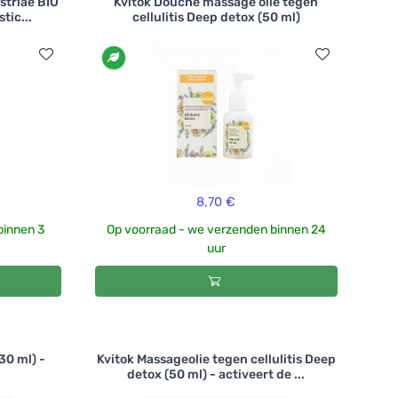
striae BIO
Kvitok Douche massage olie tegen
tic...
cellulitis Deep detox (50 ml)
8,70 €
binnen 3
Op voorraad - we verzenden binnen 24
uur
30 ml) -
Kvitok Massageolie tegen cellulitis Deep
detox (50 ml) - activeert de ...