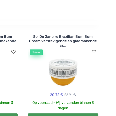
Bum Bum
Sol De Janeiro Brazilian Bum Bum
admakende
Cream verstevigende en gladmakende
cr...
Nieuw
20,72 €
26,91 €
binnen 3
Op voorraad - Wij verzenden binnen 3
dagen