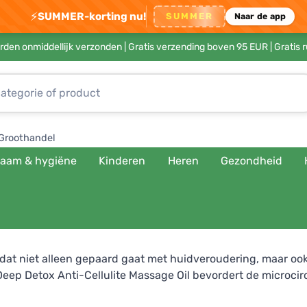
⚡
SUMMER-korting nu!
SUMMER
Naar de app
rden onmiddellijk verzonden |
Gratis verzending boven 95 EUR
| Gratis 
Groothandel
haam & hygiëne
Kinderen
Heren
Gezondheid
 dat niet alleen gepaard gaat met huidveroudering, maar ook 
e Deep Detox Anti-Cellulite Massage Oil bevordert de microcir
 en een gezond dieet toe en u zult nooit meer van celluliti