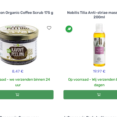
sion Organic Coffee Scrub 175 g
Nobilis Tilia Anti-striae mas
200ml
8,47 €
19,97 €
aad - we verzenden binnen 24
Op voorraad - Wij verzenden 
uur
dagen