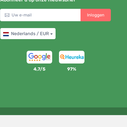
Inloggen
Nederlands / EUR
4,7/5
97%
Wij steunen Trees.org