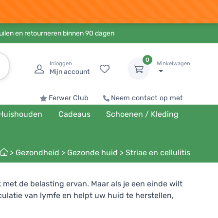
ruilen en retourneren binnen 90 dagen
0
Inloggen
Winkelwagen
Mijn account
Ferwer Club
Neem contact op met
Huishouden
Cadeaus
Schoenen / Kleding
>
Gezondheid
>
Gezonde huid
>
Striae en cellulitis
met de belasting ervan. Maar als je een einde wilt
culatie van lymfe en helpt uw huid te herstellen,
s dromen.