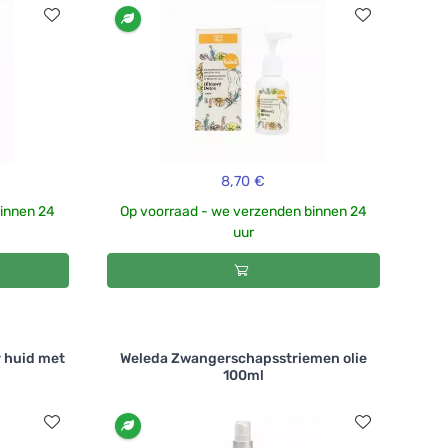
8,70 €
binnen 24
Op voorraad - we verzenden binnen 24
uur
r huid met
Weleda Zwangerschapsstriemen olie
100ml