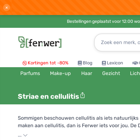
×
Bestellingen geplaatst voor 12:00 wo
Kortingen tot -80%
Blog
Lexicon
Parfums
Make-up
Haar
Gezicht
Lic
Striae en cellulitis
Sommigen beschouwen cellulitis als iets natuurlijks
maken aan cellulitis, dan is Ferwer iets voor jou. D
gladder en zachter te maken. Voeg lichaamsbeweging
...