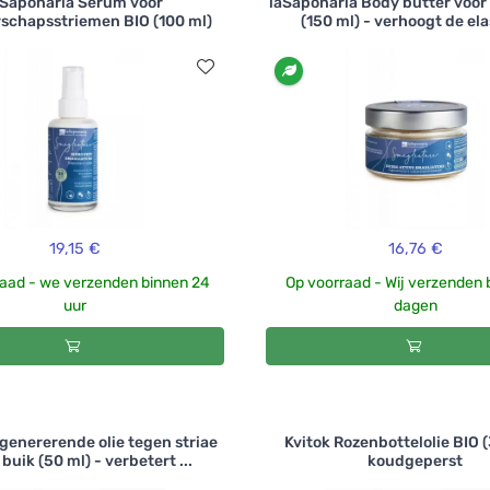
aSaponaria Serum voor
laSaponaria Body butter voor 
schapsstriemen BIO (100 ml)
(150 ml) - verhoogt de elas
19,15 €
16,76 €
aad - we verzenden binnen 24
Op voorraad - Wij verzenden 
uur
dagen
genererende olie tegen striae
Kvitok Rozenbottelolie BIO (
buik (50 ml) - verbetert ...
koudgeperst