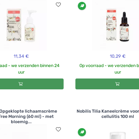
11,34 €
10,29 €
aad - we verzenden binnen 24
Op voorraad - we verzenden 
uur
uur
 Opgeklopte lichaamscrème
Nobilis Tilia Kaneelcrème voo
ree Morning (60 ml) - met
cellulitis 100 ml
bloemig...