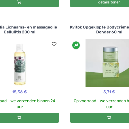
details tonen
Tilia Lichaams- en massageolie
Kvitok Opgeklopte Bodycrème
Cellulitis 200 ml
Donder 60 ml
18,36 €
5,71 €
aad - we verzenden binnen 24
Op voorraad - we verzenden 
uur
uur