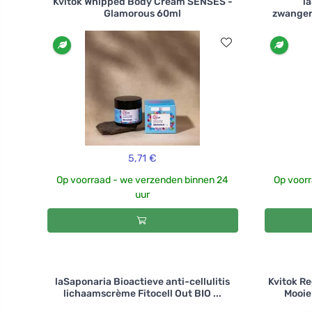
Kvitok Whipped Body Cream SENSES -
l
Glamorous 60ml
zwanger
5,71 €
Op voorraad - we verzenden binnen 24
Op voorr
uur
laSaponaria Bioactieve anti-cellulitis
Kvitok Re
lichaamscrème Fitocell Out BIO ...
Mooie 