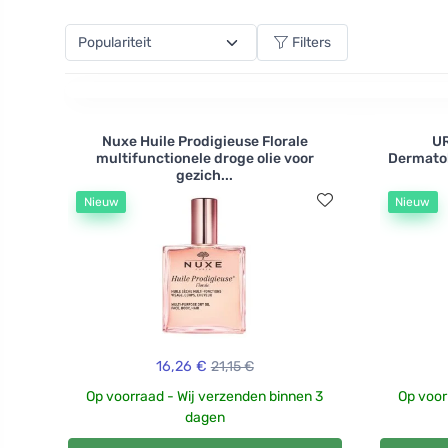
Filters
Nuxe Huile Prodigieuse Florale
U
multifunctionele droge olie voor
Dermatol
gezich...
Nieuw
Nieuw
16,26 €
21,15 €
Op voorraad - Wij verzenden binnen 3
Op voor
dagen