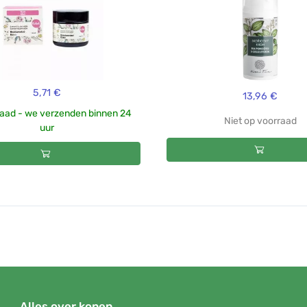
5,71 €
13,96 €
aad - we verzenden binnen 24
Niet op voorraad
uur
Alles over kopen