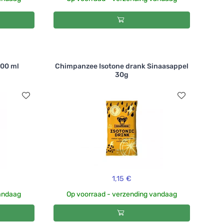
000 ml
Chimpanzee Isotone drank Sinaasappel
30g
1,15 €
vandaag
Op voorraad - verzending vandaag