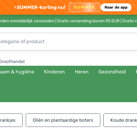
⚡
SUMMER-korting nu!
SUMMER
Naar de app
rden onmiddellijk verzonden |
Gratis verzending boven 95 EUR
| Gratis 
Groothandel
haam & hygiëne
Kinderen
Heren
Gezondheid
drankjes
Oliën en plantaardige boters
Koude dran