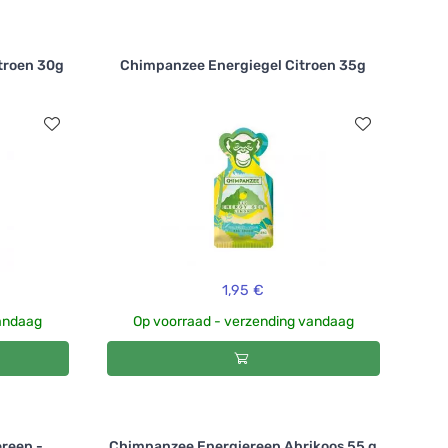
troen 30g
Chimpanzee Energiegel Citroen 35g
1,95 €
vandaag
Op voorraad - verzending vandaag
reep -
Chimpanzee Energiereep Abrikoos 55 g