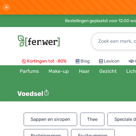
×
Bestellingen geplaatst voor 12:00 wo
Kortingen tot -80%
Blog
Lexicon
Parfums
Make-up
Haar
Gezicht
Lic
Voedsel
Sappen en siropen
Thee
Speciale 
Proteïnerepen
Fruitgummies