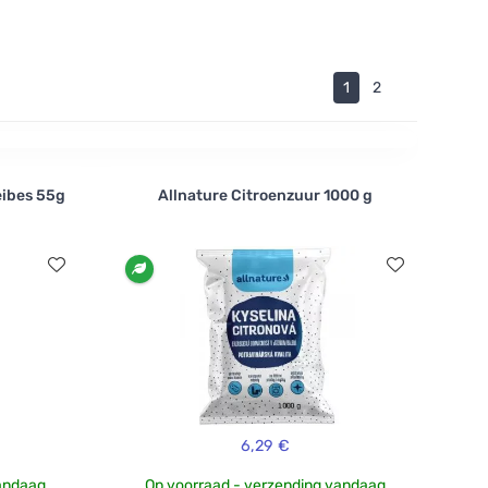
1
2
ibes 55g
Allnature Citroenzuur 1000 g
6,29 €
vandaag
Op voorraad - verzending vandaag