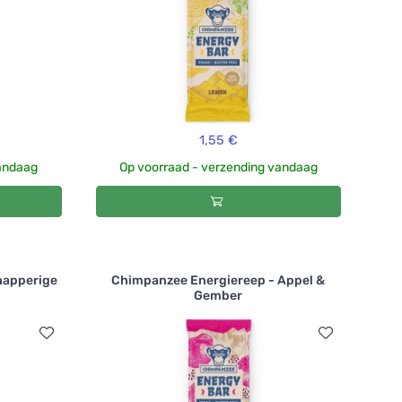
1,55 €
vandaag
Op voorraad - verzending vandaag
napperige
Chimpanzee Energiereep - Appel &
Gember