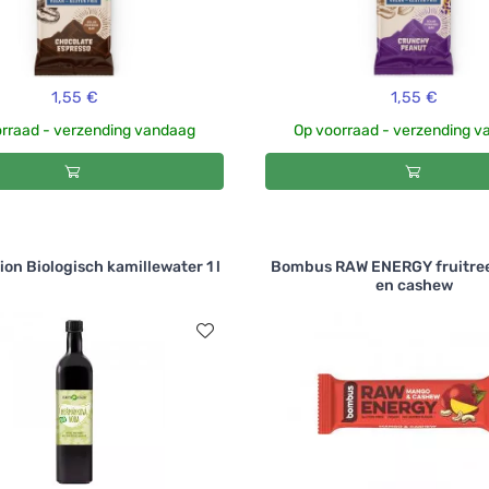
1,55 €
1,55 €
rraad - verzending vandaag
Op voorraad - verzending 
ion Biologisch kamillewater 1 l
Bombus RAW ENERGY fruitre
en cashew