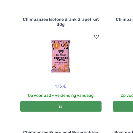
Chimpanzee Isotone drank Grapefruit
Chimpanz
30g
1,15 €
Op voorraad - verzending vandaag
Op voo
Chimpanzee Energiegel Bosvruchten
Bombus K