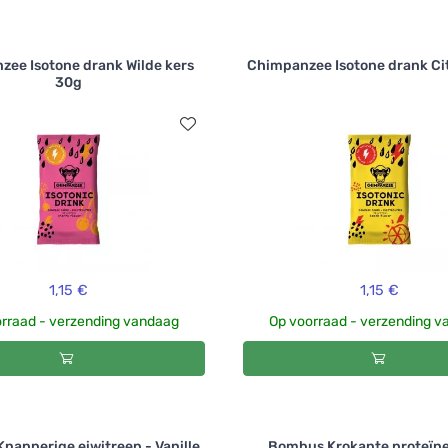
ee Isotone drank Wilde kers
Chimpanzee Isotone drank Ci
30g
1,15 €
1,15 €
rraad - verzending vandaag
Op voorraad - verzending 
napperige eiwitreep - Vanille
Bombus Krokante proteïne