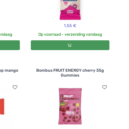
1,55 €
vandaag
Op voorraad - verzending vandaag
ep mango
Bombus FRUIT ENERGY cherry 35g
Gummies