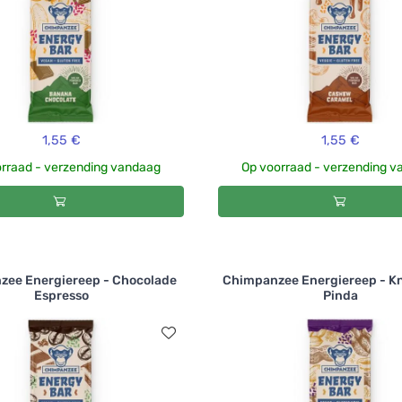
1,55 €
1,55 €
rraad - verzending vandaag
Op voorraad - verzending 
zee Energiereep - Chocolade
Chimpanzee Energiereep - K
Espresso
Pinda