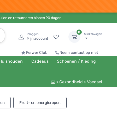
ruilen en retourneren binnen 90 dagen
0
Inloggen
Winkelwagen
Mijn account
Ferwer Club
Neem contact op met
Huishouden
Cadeaus
Schoenen / Kleding
>
Gezondheid
>
Voedsel
ken
Fruit- en energierepen