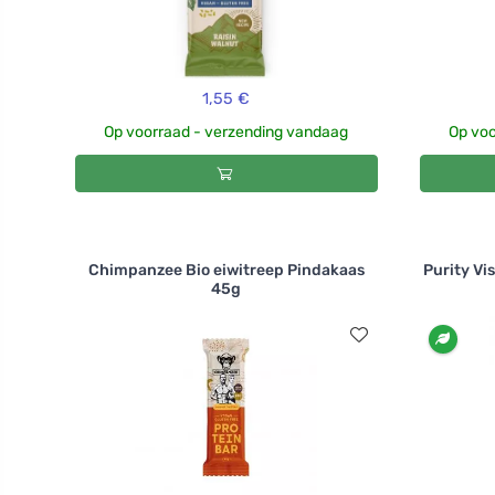
1,55 €
Op voorraad - verzending vandaag
Op voo
Chimpanzee Bio eiwitreep Pindakaas
Purity Vis
45g