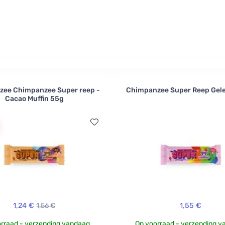
ee Chimpanzee Super reep -
Chimpanzee Super Reep Gele
Cacao Muffin 55g
1,24 €
1,56 €
1,55 €
rraad - verzending vandaag
Op voorraad - verzending 