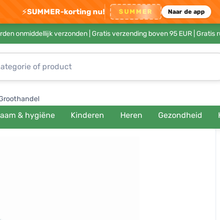
⚡
SUMMER-korting nu!
SUMMER
Naar de app
rden onmiddellijk verzonden |
Gratis verzending boven 95 EUR
| Gratis 
Groothandel
haam & hygiëne
Kinderen
Heren
Gezondheid