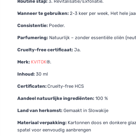
Routine stap:
3. Revitalisatie/Exfoliatie.
Wanneer te gebruiken:
2-3 keer per week, Het hele jaa
Consistentie:
Poeder.
Parfumering:
Natuurlijk – zonder essentiële oliën (neut
Cruelty-free certificaat:
Ja.
Merk:
KVITOK
®.
Inhoud:
30 ml
Certificaten:
Cruelty-free HCS
Aandeel natuurlijke ingrediënten:
100 %
Land van herkomst:
Gemaakt in Slowakije
Materiaal verpakking:
Kartonnen doos en donkere glaze
spatel voor eenvoudig aanbrengen