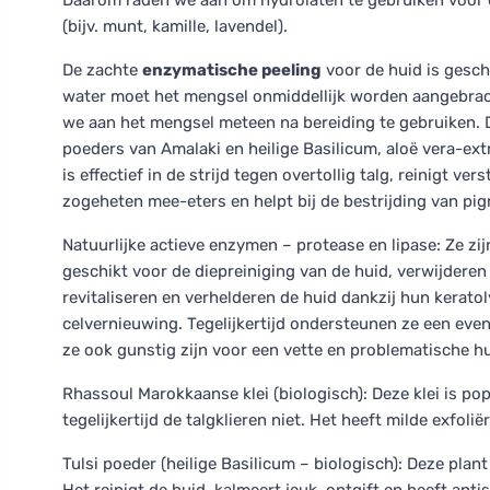
Daarom raden we aan om hydrolaten te gebruiken voor de
(bijv. munt, kamille, lavendel).
De zachte
enzymatische peeling
voor de huid is gesch
water moet het mengsel onmiddellijk worden aangebracht
we aan het mengsel meteen na bereiding te gebruiken. 
poeders van Amalaki en heilige Basilicum, aloë vera-ext
is effectief in de strijd tegen overtollig talg, reinigt v
zogeheten mee-eters en helpt bij de bestrijding van pig
Natuurlijke actieve enzymen – protease en lipase: Ze zijn
geschikt voor de diepreiniging van de huid, verwijderen
revitaliseren en verhelderen de huid dankzij hun kerat
celvernieuwing. Tegelijkertijd ondersteunen ze een ev
ze ook gunstig zijn voor een vette en problematische hu
Rhassoul Marokkaanse klei (biologisch): Deze klei is po
tegelijkertijd de talgklieren niet. Het heeft milde exfo
Tulsi poeder (heilige Basilicum – biologisch): Deze plan