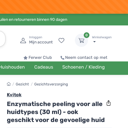
ruilen en retourneren binnen 90 dagen
0
Inloggen
Winkelwagen
Mijn account
Ferwer Club
Neem contact op met
Huishouden
Cadeaus
Schoenen / Kleding
/
Gezicht
/
Gezichtsverzorging
Kvitok
Enzymatische peeling voor alle
huidtypes (30 ml) - ook
geschikt voor de gevoelige huid