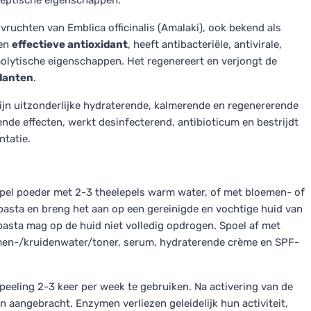
iseptische eigenschappen.
vruchten van Emblica officinalis (Amalaki), ook bekend als
een
effectieve antioxidant
, heeft antibacteriële, antivirale,
lytische eigenschappen. Het regenereert en verjongt de
danten
.
zijn uitzonderlijke hydraterende, kalmerende en regenererende
de effecten, werkt desinfecterend, antibioticum en bestrijdt
tatie.
epel poeder met 2-3 theelepels warm water, of met bloemen- of
 pasta en breng het aan op een gereinigde en vochtige huid van
pasta mag op de huid niet volledig opdrogen. Spoel af met
men-/kruidenwater/toner, serum, hydraterende crème en SPF-
 peeling 2-3 keer per week te gebruiken. Na activering van de
aangebracht. Enzymen verliezen geleidelijk hun activiteit,