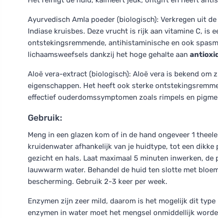
Het reinigt de huid, kalmeert jeuk, ontgift en heeft ant
Ayurvedisch Amla poeder (biologisch): Verkregen uit de 
Indiase kruisbes. Deze vrucht is rijk aan vitamine C, is 
ontstekingsremmende, antihistaminische en ook spasmo
lichaamsweefsels dankzij het hoge gehalte aan
antioxi
Aloë vera-extract (biologisch): Aloë vera is bekend om 
eigenschappen. Het heeft ook sterke ontstekingsremmen
effectief ouderdomssymptomen zoals rimpels en pigmen
Gebruik:
Meng in een glazen kom of in de hand ongeveer 1 theel
kruidenwater afhankelijk van je huidtype, tot een dikke
gezicht en hals. Laat maximaal 5 minuten inwerken, de 
lauwwarm water. Behandel de huid ten slotte met bloe
bescherming. Gebruik 2-3 keer per week.
Enzymen zijn zeer mild, daarom is het mogelijk dit type
enzymen in water moet het mengsel onmiddellijk worden 