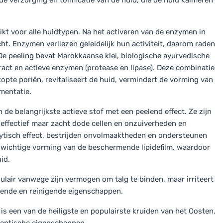
 verzorging en tonificatie van de huid, die de huid kalmeren
ikt voor alle huidtypen. Na het activeren van de enzymen in
. Enzymen verliezen geleidelijk hun activiteit, daarom raden
De peeling bevat Marokkaanse klei, biologische ayurvedische
ract en actieve enzymen (protease en lipase). Deze combinatie
erstopte poriën, revitaliseert de huid, vermindert de vorming van
mentatie.
 de belangrijkste actieve stof met een peelend effect. Ze zijn
 effectief maar zacht dode cellen en onzuiverheden en
olytisch effect, bestrijden onvolmaaktheden en ondersteunen
enwichtige vorming van de beschermende lipidefilm, waardoor
id.
pulair vanwege zijn vermogen om talg te binden, maar irriteert
liërende en reinigende eigenschappen.
t is een van de heiligste en populairste kruiden van het Oosten.