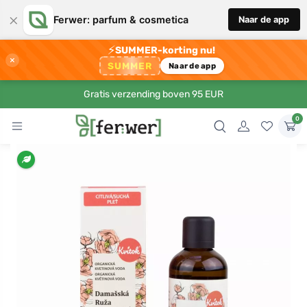
×
Ferwer: parfum & cosmetica
Naar de app
⚡
SUMMER-korting nu!
×
SUMMER
Naar de app
Gratis verzending boven 95 EUR
0