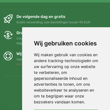
De volgende dag en gratis
Gratis verzending voor bestellingen boven 95 EUR
Gratis ruilen en retourneren
U kunt uw bestelling op elk gewenst moment binnen 90
Wij gebruiken cookies
dagen retourneren of ruilen
Wij steunen Trees.org
Wij maken gebruik van cookies en
Voor elke bestelling planten we een boom! Lees meer
Over
andere tracking-technologieën om
ons
.
uw surfervaring op onze website
te verbeteren, om
gepersonaliseerde inhoud en
advertenties te tonen, om ons
websiteverkeer te analyseren en
om te begrijpen waar onze
bezoekers vandaan komen.