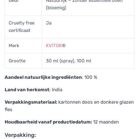
Geur
Natuurlijk – zonder essentiële oliën
(bloemig)
Cruelty free
Ja
certificaat
Merk
KVITOK
®
Grootte
30 ml (spray), 100 ml
Aandeel natuurlijke ingrediënten
: 100 %
Land van herkomst
: India
Verpakkingsmateriaal:
kartonnen doos en donkere glazen
fles
Houdbaarheid vanaf productiedatum:
12 maanden
Verpakking: