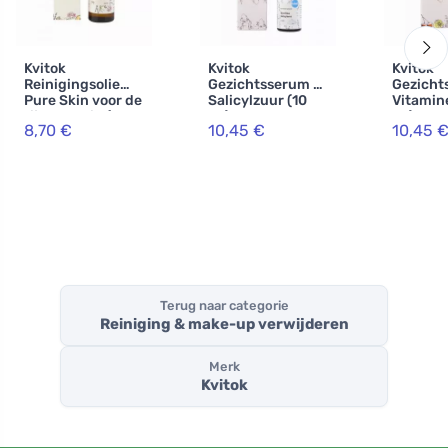
Kvitok
Kvitok
Kvitok
Reinigingsolie
Gezichtsserum -
Gezicht
Pure Skin voor de
Salicylzuur (10
Vitamine
rijpere huid (50
ml) - helpt de
ml) - an
8,70 €
10,45 €
10,45 
ml) - droogt niet
problematische
veroude
uit, geeft
huid
cten
elasticiteit
Terug naar categorie
Reiniging & make-up verwijderen
Merk
Kvitok