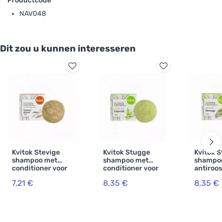
Productcode
NAV048
Dit zou u kunnen interesseren
Kvitok Stevige
Kvitok Stugge
Kvitok S
shampoo met
shampoo met
shampo
conditioner voor
conditioner voor
antiroos
donker haar. Rare
vet haar Tea Tree
ner Mor
7,21 €
8,35 €
8,35 €
Wood XXL (50 g) -
XXL (50 g) - met
(50 g) -
schuimt prachtig
plantaardige
roosvrij
keratine