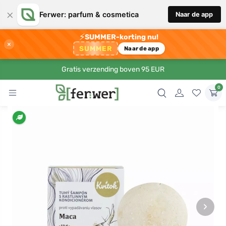
×
Ferwer: parfum & cosmetica
Naar de app
⚡
SUMMER-korting nu!
×
SUMMER
Naar de app
Gratis verzending boven 95 EUR
0
›