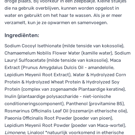
droge plaats, bij voorkeur in een zeepbakje. Kleine stukjes
die na gebruik overblijven, kunnen worden opgelost in
water en gebruikt om het haar te wassen. Als je er meer
verzamelt, kun je ze opwarmen en samenvoegen.
Ingrediënten:
Sodium Cocoyl Isethionate (milde tenside van kokosolie),
Chamaemelum Nobilis Flower Water (kamille water), Sodium
Lauryl Sulfoacetate (milde tenside van kokosolie), Maca
Extract (Prunus Amygdalus Dulcis Oil - amandelolie,
Lepidium Meyenii Root Extract), Water & Hydrolyzed Corn
Protein & Hydrolyzed Wheat Protein & Hydrolyzed Soy
Protein (complex van zogenaamde Plantaardige keratine),
Inulin (plantaardige polysaccharide - niet-ionische
conditioneringscomponent), Panthenol (provitamine B5),
Rosmarinus Officinalis Leaf Oil (rozemarijn etherische olie),
Paeonia Officinalis Root Powder (poeder van pioen),
Lepidium Meyenii Root Powder (poeder van Maca-wortel),
Limonene,
Linalool *natuurlijk voorkomend in etherische