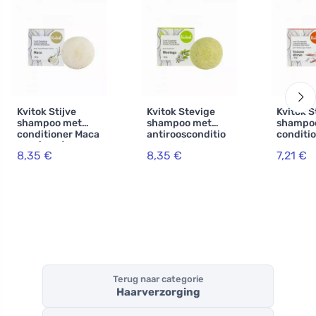
Kvitok Stijve
Kvitok Stevige
Kvitok S
shampoo met
shampoo met
shampo
conditioner Maca
antiroosconditio
conditio
XXL (50 g) -
ner Moringa XXL
donker h
8,35 €
8,35 €
7,21 €
stimuleert de
(50 g) - glanzend,
Wood XXL
haargroei
roosvrij haar
schuimt
Terug naar categorie
Haarverzorging