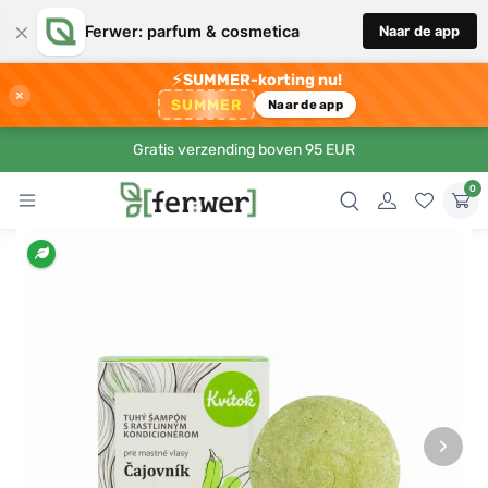
×
Ferwer: parfum & cosmetica
Naar de app
⚡
SUMMER-korting nu!
×
SUMMER
Naar de app
Gratis verzending boven 95 EUR
0
›