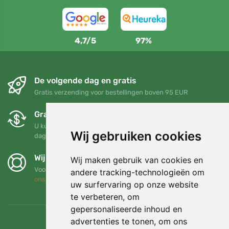
4,7/5
97%
De volgende dag en gratis
Gratis verzending voor bestellingen boven 95 EUR
Gratis ruilen en retourneren
U kunt uw bestelling op elk gewenst moment binnen 90
Wij gebruiken cookies
dagen retourneren of ruilen
Wij steunen Trees.org
Wij maken gebruik van cookies en
Voor elke bestelling planten we een boom! Lees meer
Over
andere tracking-technologieën om
ons
.
uw surfervaring op onze website
te verbeteren, om
gepersonaliseerde inhoud en
advertenties te tonen, om ons