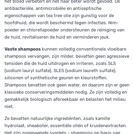
het bloed verbetert en het haar beter wordt gevoed. De
antibacteriële, antimicrobiële en antiseptische
eigenschappen van tea tree olie zijn gunstig voor de
hoofdhuid, die wordt beschermd tegen infecties. Nim-
poeder en chlorellapoeder ondersteunen de reiniging van
de huid, revitaliseren de huid en verminderen jeuk.
Vaste shampoos
kunnen volledig conventionele vloeibare
shampoos vervangen, zijn milder, bevatten geen agressieve
tensiden die de huid uitdrogen en irriteren, zoals SLS
(sodium lauryl sulfate), SLES (sodium laureth sulfate),
siliconen of synthetische geuren en kleurstoffen.
Shampoos bevatten ook geen water, en daarom zijn er geen
klassieke conserveringsmiddelen nodig. Ze zijn volledig en
gemakkelijk biologisch afbreekbaar en belasten het milieu
niet.
Ze bevatten natuurlijke ingrediënten, zoals kamille
hydrolaat, sheaboter, essentiële oliën of kruidenextracten.
Het zijn zogenaamde syndets - shampoos op basis van