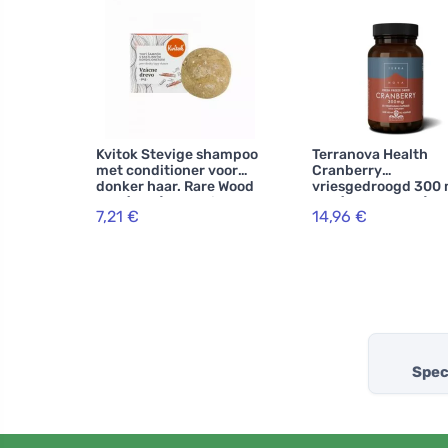
Kvitok Stevige shampoo
Terranova Health
met conditioner voor
Cranberry
donker haar. Rare Wood
vriesgedroogd 300
XXL (50 g) - schuimt
BIO (50 capsules) -
7,21 €
14,96 €
prachtig
antioxidanten
Spec