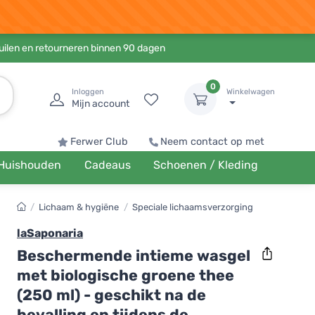
ruilen en retourneren binnen 90 dagen
0
Inloggen
Winkelwagen
Mijn account
Ferwer Club
Neem contact op met
Huishouden
Cadeaus
Schoenen / Kleding
/
Lichaam & hygiëne
/
Speciale lichaamsverzorging
laSaponaria
Beschermende intieme wasgel
met biologische groene thee
(250 ml) - geschikt na de
bevalling en tijdens de