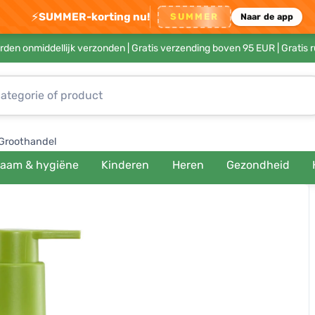
⚡
SUMMER-korting nu!
SUMMER
Naar de app
rden onmiddellijk verzonden |
Gratis verzending boven 95 EUR
| Gratis 
Groothandel
haam & hygiëne
Kinderen
Heren
Gezondheid