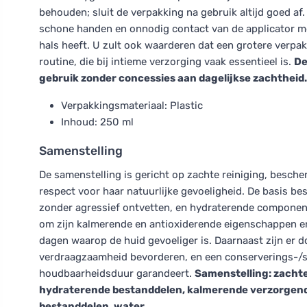
behouden; sluit de verpakking na gebruik altijd goed af
schone handen en onnodig contact van de applicator me
hals heeft. U zult ook waarderen dat een grotere verpa
routine, die bij intieme verzorging vaak essentieel is.
De
gebruik zonder concessies aan dagelijkse zachtheid.
Verpakkingsmateriaal: Plastic
Inhoud: 250 ml
Samenstelling
De samenstelling is gericht op zachte reiniging, besch
respect voor haar natuurlijke gevoeligheid. De basis b
zonder agressief ontvetten, en hydraterende component
om zijn kalmerende en antioxiderende eigenschappen en
dagen waarop de huid gevoeliger is. Daarnaast zijn er 
verdraagzaamheid bevorderen, en een conserverings-/sta
houdbaarheidsduur garandeert.
Samenstelling: zacht
hydraterende bestanddelen, kalmerende verzorgend
bestanddelen, water.