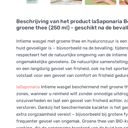
Beschrijving van het product
laSaponaria B
groene thee (250 ml) - geschikt na de beval
Intieme wasgel met groene thee en hyaluronzuur is een 
huid gevoeliger is – bijvoorbeeld na de bevalling, tijdens
respecteert het de natuurlijke omgeving van de intieme zo
ongemakkelijke gevoelens. De natuurlijke samenstelling 
en een langdurig gevoel van frisheid, ook na het sport
volstaat voor een gevoel van comfort en frisheid gedur
laSaponaria
Intieme wasgel beschermend met groene thee
zones, wanneer u reinheid wilt zonder onnodige uitdrog
onzuiverheden en laat een gevoel van frisheid achter, zo
verstoren. Dankzij het beschermende karakter is het g
extra zorgzaamheid vereist – bijvoorbeeld bij grotere fys
frequenter gevoel van ongemak. Groene thee van BIO-kwa