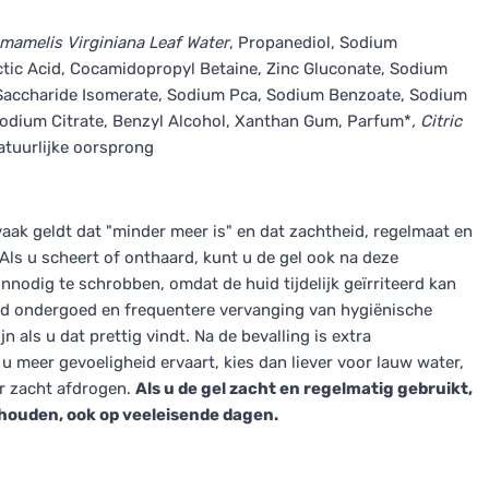
mamelis Virginiana Leaf Water
, Propanediol, Sodium
actic Acid, Cocamidopropyl Betaine, Zinc Gluconate, Sodium
n, Saccharide Isomerate, Sodium Pca, Sodium Benzoate, Sodium
odium Citrate, Benzyl Alcohol, Xanthan Gum, Parfum*
, Citric
atuurlijke oorsprong
vaak geldt dat "minder meer is" en dat zachtheid, regelmaat en
. Als u scheert of onthaard, kunt u de gel ook na deze
nnodig te schrobben, omdat de huid tijdelijk geïrriteerd kan
end ondergoed en frequentere vervanging van hygiënische
n als u dat prettig vindt. Na de bevalling is extra
 meer gevoeligheid ervaart, kies dan liever voor lauw water,
r zacht afdrogen.
Als u de gel zacht en regelmatig gebruikt,
ehouden, ook op veeleisende dagen.