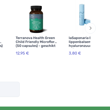
Terranova Health Green
laSaponaria Biocao
Child Friendly Microflora
lippenbalsem met
s)
(50 capsules) - geschikt
hyaluronzuur BIO (5,7
an
voor kinderen van 4 tot
ml)
12,95 €
3,80 €
12 jaar