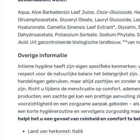
Aqua, Aloe Barbadensis Leaf Juice
, Coco-Glucoside, Ha
Olivamphoacetate, Glyceryl Oleate, Lauryl Glucoside, L
Hyaluronate, Camellia Sinensis Leaf Extract*, Glyceri
Dehydroacetate, Potassium Sorbate, Sodium Phytate, S
Acid.
Uit gecontroleerde biologische landbouw, **van n
Overige informatie
Intieme hygiëne heeft zijn eigen specifieke kenmerken: 
respect voor de natuurlijke balans het belangrijkst zijn
handelingen gebruiken, maar altijd zachtjes en zonder o
zijn. Richt u tijdens de menstruatie op comfort, adem
producten; een zachte gel kan een prettige aanvulling zij
voorzichtigheid en een zorgzame aanpak geboden – als u
een korte hygiëneroutine en vervolgens zorgvuldig maa
helpt het u een gevoel van reinheid en comfort te b
Land van herkomst: Italië