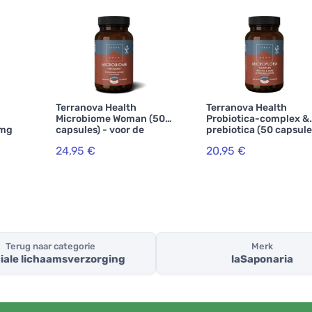
Terranova Health
Terranova Health
Microbiome Woman (50
Probiotica-complex &
 mg
capsules) - voor de
prebiotica (50 capsule
 met
urinewegen
- ter ondersteuning v
24,95 €
20,95 €
de darmflora
Terug naar categorie
Merk
iale lichaamsverzorging
laSaponaria