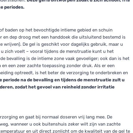
ndersteunen.
Deze gel is ontworpen zodat u zich schoon, fris
ge periodes.
 of baden op het bevochtigde intieme gebied en schuin
er en dep droog met een handdoek die uitsluitend bestemd is
 wrijven). De gel is geschikt voor dagelijks gebruik, maar u
 zich voelt – vooral tijdens de menstruatie kunt u het
 bevalling is de intieme zone vaak gevoeliger; ook dan is het
n en een zeer zachte toepassing zonder druk. Als er een
iding optreedt, is het beter de verzorging te onderbreken en
e periode na de bevalling en tijdens de menstruatie zult u
eren, zodat het gevoel van reinheid zonder irritatie
rzorging en gaat bij normaal doseren vrij lang mee. De
weg, wanneer u ook buitenshuis zeker wilt zijn van zachte
mperatuur en uit direct zonlicht om de kwaliteit van de gel te