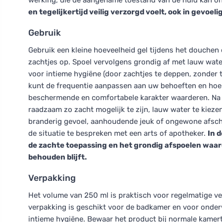
werking, die de aangename toestand van de huid kan o
en tegelijkertijd veilig verzorgd voelt, ook in gevoeli
Gebruik
Gebruik een kleine hoeveelheid gel tijdens het douchen
zachtjes op. Spoel vervolgens grondig af met lauw wat
voor intieme hygiëne (door zachtjes te deppen, zonder te
kunt de frequentie aanpassen aan uw behoeften en hoe u
beschermende en comfortabele karakter waarderen. Na de
raadzaam zo zacht mogelijk te zijn, lauw water te kieze
branderig gevoel, aanhoudende jeuk of ongewone afsche
de situatie te bespreken met een arts of apotheker.
In d
de zachte toepassing en het grondig afspoelen waard
behouden blijft.
Verpakking
Het volume van 250 ml is praktisch voor regelmatige ve
verpakking is geschikt voor de badkamer en voor onder
intieme hygiëne. Bewaar het product bij normale kamerte