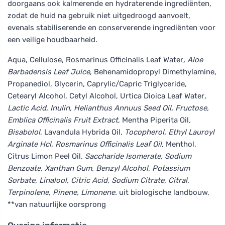
doorgaans ook kalmerende en hydraterende ingrediënten,
zodat de huid na gebruik niet uitgedroogd aanvoelt,
evenals stabiliserende en conserverende ingrediënten voor
een veilige houdbaarheid.
Aqua, Cellulose, Rosmarinus Officinalis Leaf Water
, Aloe
Barbadensis Leaf Juice
, Behenamidopropyl Dimethylamine,
Propanediol, Glycerin, Caprylic/Capric Triglyceride,
Cetearyl Alcohol, Cetyl Alcohol, Urtica Dioica Leaf Water
,
Lactic Acid, Inulin, Helianthus Annuus Seed Oil, Fructose,
Emblica Officinalis Fruit Extract
, Mentha Piperita Oil
,
Bisabolol
, Lavandula Hybrida Oil
, Tocopherol, Ethyl Lauroyl
Arginate Hcl, Rosmarinus Officinalis Leaf Oil
, Menthol,
Citrus Limon Peel Oil
, Saccharide Isomerate, Sodium
Benzoate, Xanthan Gum, Benzyl Alcohol, Potassium
Sorbate, Linalool, Citric Acid, Sodium Citrate, Citral,
Terpinolene, Pinene, Limonene.
uit biologische landbouw,
**van natuurlijke oorsprong