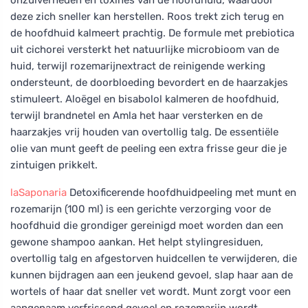
deze zich sneller kan herstellen. Roos trekt zich terug en
de hoofdhuid kalmeert prachtig. De formule met prebiotica
uit cichorei versterkt het natuurlijke microbioom van de
huid, terwijl rozemarijnextract de reinigende werking
ondersteunt, de doorbloeding bevordert en de haarzakjes
stimuleert. Aloëgel en bisabolol kalmeren de hoofdhuid,
terwijl brandnetel en Amla het haar versterken en de
haarzakjes vrij houden van overtollig talg. De essentiële
olie van munt geeft de peeling een extra frisse geur die je
zintuigen prikkelt.
laSaponaria
Detoxificerende hoofdhuidpeeling met munt en
rozemarijn (100 ml) is een gerichte verzorging voor de
hoofdhuid die grondiger gereinigd moet worden dan een
gewone shampoo aankan. Het helpt stylingresiduen,
overtollig talg en afgestorven huidcellen te verwijderen, die
kunnen bijdragen aan een jeukend gevoel, slap haar aan de
wortels of haar dat sneller vet wordt. Munt zorgt voor een
aangenaam verfrissend gevoel en rozemarijn wordt