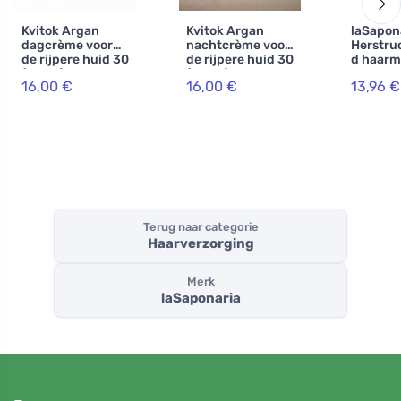
Kvitok Argan
Kvitok Argan
laSapon
dagcrème voor
nachtcrème voor
Herstru
de rijpere huid 30
de rijpere huid 30
d haarm
(30 ml) - met
(30 ml) -
met kok
16,00 €
16,00 €
13,96 €
hyaluronzuur
vertraagt
fytoker
huidveroudering
ml)
Terug naar categorie
Haarverzorging
Merk
laSaponaria