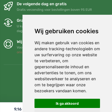
De volgende dag en gratis
Gratis verzending voor bestellingen boven 95 EUR
Gratis ruilen en retourneren
U kunt uw bestelling op elk gewenst moment binnen 90
Wij gebruiken cookies
dagen retourneren of ruilen
Wij steunen Trees.org
Wij maken gebruik van cookies en
Voor elke bestelling planten we een boom! Lees meer
Over
andere tracking-technologieën om
ons
.
uw surfervaring op onze website
te verbeteren, om
gepersonaliseerde inhoud en
advertenties te tonen, om ons
websiteverkeer te analyseren en
om te begrijpen waar onze
bezoekers vandaan komen.
Ik ga akkoord
9,16
€
In winkelwagen