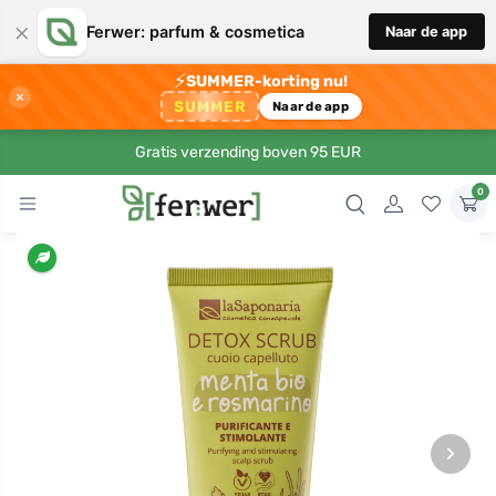
×
Ferwer: parfum & cosmetica
Naar de app
⚡
SUMMER-korting nu!
×
SUMMER
Naar de app
Gratis verzending boven 95 EUR
0
›