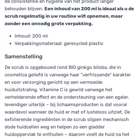
de consistentie en hygiëne van het product langer
behouden blijven.
Een inhoud van 200 ml is ideaal als u de
scrub regelmatig in uw routine wilt opnemen, maar
zonder een onnodig grote verpakking.
Inhoud: 200 ml
Verpakkingsmateriaal: gerecycled plastic
Samenstelling
De scrub is opgebouwd rond BIO ginkgo biloba, die in
cosmetica geliefd is vanwege haar "verfrissende" karakter
en voor verzorging gericht op een vermoeide
huiduitstraling. Vitamine C is gewild vanwege het
verhelderende effect en de ondersteuning van een egaler,
levendiger uiterlijk – bij lichaamsproducten is dat vooral
waardevol wanneer de huid er mat of lusteloos uitziet. De
exfolierende ingrediënten in de scrub slijpen mechanisch
dode huidcellen weg en helpen zo een gladder
huidoppervlak te onthullen – daarom voelt de huid na het