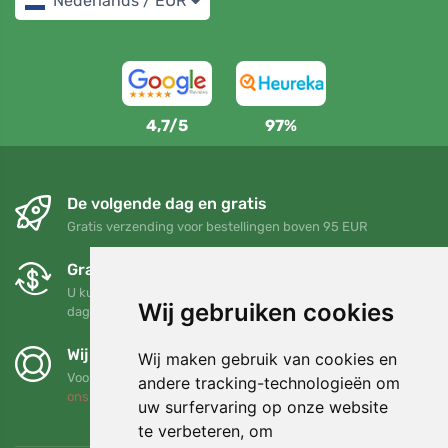
Nederlands / EUR
4,7/5
97%
De volgende dag en gratis
Gratis verzending voor bestellingen boven 95 EUR
Gratis ruilen en retourneren
U kunt uw bestelling op elk gewenst moment binnen 90
Wij gebruiken cookies
dagen retourneren of ruilen
Wij steunen Trees.org
Wij maken gebruik van cookies en
Voor elke bestelling planten we een boom! Lees meer
Over
andere tracking-technologieën om
ons
.
uw surfervaring op onze website
te verbeteren, om