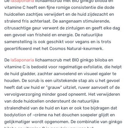
De
laSaponaria
lichaamscrub met BIO ginkgo biloba en
vitamine C heeft een fijne romige consistentie die dode
huidcellen zachtjes verwijdert en de huid zijdezacht en
stralend fris achterlaat. De aangenaam stimulerende,
citrusachtige geur verwent de zintuigen en geeft elke dag
een gevoel van frisheid en energie. De natuurlijke
samenstelling is ook geschikt voor vegans en is trots
gecertificeerd met het Cosmos Natural-keurmerk.
De
laSaponaria
lichaamscrub met BIO ginkgo biloba en
vitamine C is bedoeld voor regelmatige exfoliatie, die helpt
de huid gladder, zachter aanvoelend en visueel egaler te
houden. De scrub is een uitstekende stap als u het gevoel
heeft dat uw huid er "grauw" uitziet, ruwer aanvoelt of de
vervolgverzorging minder goed opneemt. Het verwijderen
van dode huidcellen ondersteunt de natuurlijke
stralendheid van de huid en kan er ook toe bijdragen dat
bodylotion of -crème na het douchen soepeler glijdt en
gelijkmatiger wordt opgenomen. De combinatie van ginkgo