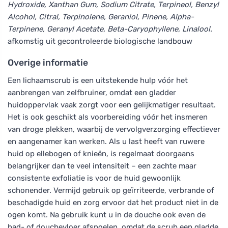
Hydroxide, Xanthan Gum, Sodium Citrate, Terpineol, Benzyl
Alcohol, Citral, Terpinolene, Geraniol, Pinene, Alpha-
Terpinene, Geranyl Acetate, Beta-Caryophyllene, Linalool.
afkomstig uit gecontroleerde biologische landbouw
Overige informatie
Een lichaamscrub is een uitstekende hulp vóór het
aanbrengen van zelfbruiner, omdat een gladder
huidoppervlak vaak zorgt voor een gelijkmatiger resultaat.
Het is ook geschikt als voorbereiding vóór het insmeren
van droge plekken, waarbij de vervolgverzorging effectiever
en aangenamer kan werken. Als u last heeft van ruwere
huid op ellebogen of knieën, is regelmaat doorgaans
belangrijker dan te veel intensiteit – een zachte maar
consistente exfoliatie is voor de huid gewoonlijk
schonender. Vermijd gebruik op geïrriteerde, verbrande of
beschadigde huid en zorg ervoor dat het product niet in de
ogen komt. Na gebruik kunt u in de douche ook even de
bad- of douchevloer afspoelen, omdat de scrub een gladde