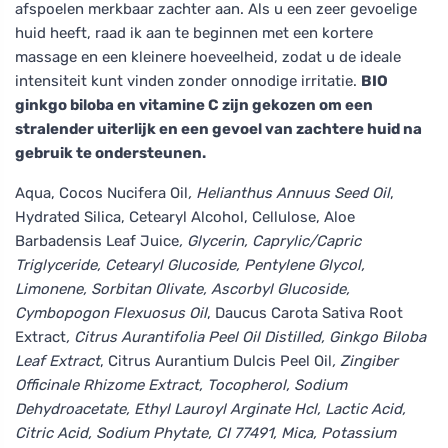
afspoelen merkbaar zachter aan. Als u een zeer gevoelige
huid heeft, raad ik aan te beginnen met een kortere
massage en een kleinere hoeveelheid, zodat u de ideale
intensiteit kunt vinden zonder onnodige irritatie.
BIO
ginkgo biloba en vitamine C zijn gekozen om een
stralender uiterlijk en een gevoel van zachtere huid na
gebruik te ondersteunen.
Aqua, Cocos Nucifera Oil
, Helianthus Annuus Seed Oil
,
Hydrated Silica, Cetearyl Alcohol, Cellulose, Aloe
Barbadensis Leaf Juice
, Glycerin, Caprylic/Capric
Triglyceride, Cetearyl Glucoside, Pentylene Glycol,
Limonene, Sorbitan Olivate, Ascorbyl Glucoside,
Cymbopogon Flexuosus Oil
, Daucus Carota Sativa Root
Extract
, Citrus Aurantifolia Peel Oil Distilled, Ginkgo Biloba
Leaf Extract
, Citrus Aurantium Dulcis Peel Oil
, Zingiber
Officinale Rhizome Extract, Tocopherol, Sodium
Dehydroacetate, Ethyl Lauroyl Arginate Hcl, Lactic Acid,
Citric Acid, Sodium Phytate, CI 77491, Mica, Potassium