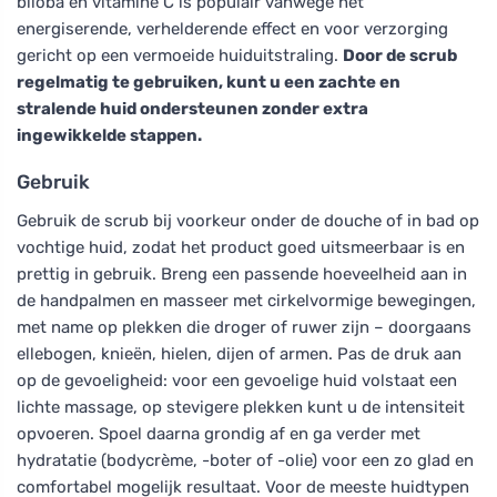
biloba en vitamine C is populair vanwege het
energiserende, verhelderende effect en voor verzorging
gericht op een vermoeide huiduitstraling.
Door de scrub
regelmatig te gebruiken, kunt u een zachte en
stralende huid ondersteunen zonder extra
ingewikkelde stappen.
Gebruik
Gebruik de scrub bij voorkeur onder de douche of in bad op
vochtige huid, zodat het product goed uitsmeerbaar is en
prettig in gebruik. Breng een passende hoeveelheid aan in
de handpalmen en masseer met cirkelvormige bewegingen,
met name op plekken die droger of ruwer zijn – doorgaans
ellebogen, knieën, hielen, dijen of armen. Pas de druk aan
op de gevoeligheid: voor een gevoelige huid volstaat een
lichte massage, op stevigere plekken kunt u de intensiteit
opvoeren. Spoel daarna grondig af en ga verder met
hydratatie (bodycrème, -boter of -olie) voor een zo glad en
comfortabel mogelijk resultaat. Voor de meeste huidtypen