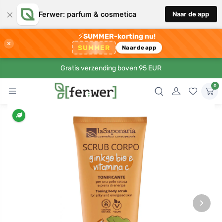
×
Ferwer: parfum & cosmetica
Naar de app
⚡
SUMMER-korting nu!
×
SUMMER
Naar de app
Gratis verzending boven 95 EUR
0
›