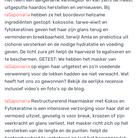
uitgeputte haardos herstellen en vernieuwen. Bij
laSaponaria
hebben ze het boordevol heilzame
ingrediënten gestopt: kokosolie, tarwe-eiwit en
fytokeratines geven het haar zijn glans terug en
verminderen breekbaarheid, terwijl Amla en prebiotica uit
cichorei versterken en de nodige hydratatie en voeding
geven. De licht zure pH helpt de haarvezel te egaliseren en
te beschermen. GETEST: We hebben het masker van
laSaponaria
op eigen haar uitgetest en zo'n voedende
verwennerij voor de lokken hadden we niet verwacht. Wat
heeft het ons zo gewonnen? Bekijk de eerlijke recensie
inclusief video's en foto's op de blog.
laSaponaria
Restructurerend Haarmasker met Kokos en
Fytokeratine is een intensieve verzorging voor haar dat er
vermoeid uitziet, gevoelig is voor breuk, kroezen of zijn
veerkracht en glans verliest. Het masker richt zich op het
versterken van de lengte en de punten, helpt de
hanteerbaarheid te verbeteren en laat het haaroppervlak