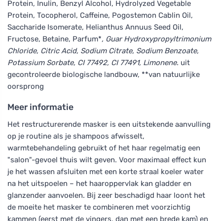
Protein, Inulin, Benzyl Alcohol, Hydrolyzed Vegetable
Protein, Tocopherol, Caffeine, Pogostemon Cablin Oil,
Saccharide Isomerate, Helianthus Annuus Seed Oil,
Fructose, Betaine, Parfum*
, Guar Hydroxypropyltrimonium
Chloride, Citric Acid, Sodium Citrate, Sodium Benzoate,
Potassium Sorbate, CI 77492, CI 77491, Limonene.
uit
gecontroleerde biologische landbouw, **van natuurlijke
oorsprong
Meer informatie
Het restructurerende masker is een uitstekende aanvulling
op je routine als je shampoos afwisselt,
warmtebehandeling gebruikt of het haar regelmatig een
"salon"-gevoel thuis wilt geven. Voor maximaal effect kun
je het wassen afsluiten met een korte straal koeler water
na het uitspoelen – het haaroppervlak kan gladder en
glanzender aanvoelen. Bij zeer beschadigd haar loont het
de moeite het masker te combineren met voorzichtig
kammen (eerst met de vingers, dan met een brede kam) en