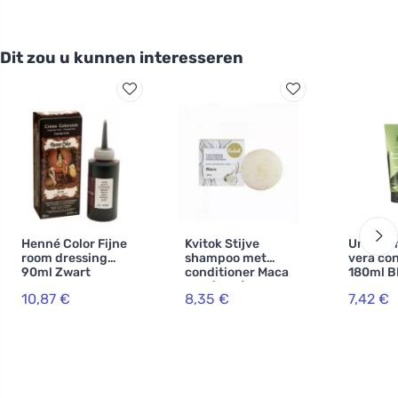
Dit zou u kunnen interesseren
Henné Color Fijne
Kvitok Stijve
Urtekra
room dressing
shampoo met
vera con
90ml Zwart
conditioner Maca
180ml B
XXL (50 g) -
10,87 €
8,35 €
7,42 €
stimuleert de
haargroei