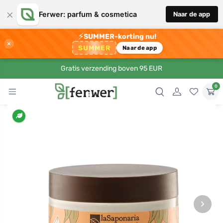
×
Ferwer: parfum & cosmetica
Naar de app
⚡
SUMMER-korting nu!
×
SUMMER
Naar de app
Gratis verzending boven 95 EUR
0
›