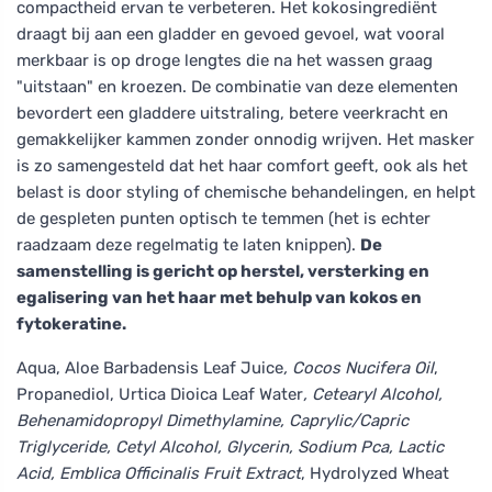
compactheid ervan te verbeteren. Het kokosingrediënt
draagt bij aan een gladder en gevoed gevoel, wat vooral
merkbaar is op droge lengtes die na het wassen graag
"uitstaan" en kroezen. De combinatie van deze elementen
bevordert een gladdere uitstraling, betere veerkracht en
gemakkelijker kammen zonder onnodig wrijven. Het masker
is zo samengesteld dat het haar comfort geeft, ook als het
belast is door styling of chemische behandelingen, en helpt
de gespleten punten optisch te temmen (het is echter
raadzaam deze regelmatig te laten knippen).
De
samenstelling is gericht op herstel, versterking en
egalisering van het haar met behulp van kokos en
fytokeratine.
Aqua, Aloe Barbadensis Leaf Juice
, Cocos Nucifera Oil
,
Propanediol, Urtica Dioica Leaf Water
, Cetearyl Alcohol,
Behenamidopropyl Dimethylamine, Caprylic/Capric
Triglyceride, Cetyl Alcohol, Glycerin, Sodium Pca, Lactic
Acid, Emblica Officinalis Fruit Extract
, Hydrolyzed Wheat