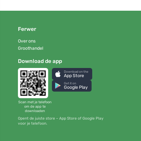
Ferwer
Over ons
Groothandel
Download de app
Download on the
App Store
Get it on
Google Play
Scan met je telefoon
om de app te
downloaden
Opent de juiste store – App Store of Google Play
voor je telefoon.