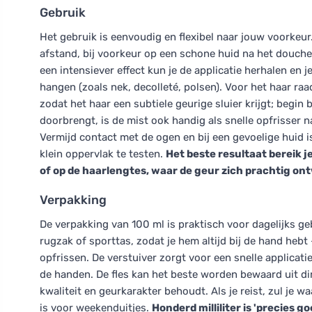
Gebruik
Het gebruik is eenvoudig en flexibel naar jouw voorkeu
afstand, bij voorkeur op een schone huid na het douche
een intensiever effect kun je de applicatie herhalen en 
hangen (zoals nek, decolleté, polsen). Voor het haar raa
zodat het haar een subtiele geurige sluier krijgt; begin b
doorbrengt, is de mist ook handig als snelle opfrisser n
Vermijd contact met de ogen en bij een gevoelige huid i
klein oppervlak te testen.
Het beste resultaat bereik j
of op de haarlengtes, waar de geur zich prachtig ont
Verpakking
De verpakking van 100 ml is praktisch voor dagelijks ge
rugzak of sporttas, zodat je hem altijd bij de hand heb
opfrissen. De verstuiver zorgt voor een snelle applicat
de handen. De fles kan het beste worden bewaard uit di
kwaliteit en geurkarakter behoudt. Als je reist, zul je 
is voor weekenduitjes.
Honderd milliliter is 'precies 