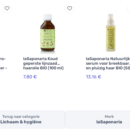
ms-
laSaponaria Koud
laSaponaria Natuurlijk
geperste lijnzaad
serum voor breekbaar
er -
haarolie BIO (100 ml)
en pluizig haar BIO (5
 (100
ml)
7,80 €
13,16 €
n
Terug naar categorie
Merk
Lichaam & hygiëne
laSaponaria