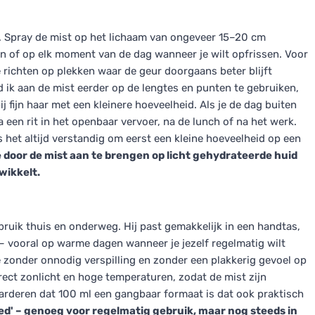
r. Spray de mist op het lichaam van ongeveer 15–20 cm
n of op elk moment van de dag wanneer je wilt opfrissen. Voor
je richten op plekken waar de geur doorgaans beter blijft
d ik aan de mist eerder op de lengtes en punten te gebruiken,
ij fijn haar met een kleinere hoeveelheid. Als je de dag buiten
a een rit in het openbaar vervoer, na de lunch of na het werk.
s het altijd verstandig om eerst een kleine hoeveelheid op een
e door de mist aan te brengen op licht gehydrateerde huid
wikkelt.
bruik thuis en onderweg. Hij past gemakkelijk in een handtas,
t – vooral op warme dagen wanneer je jezelf regelmatig wilt
ie zonder onnodig verspilling en zonder een plakkerig gevoel op
rect zonlicht en hoge temperaturen, zodat de mist zijn
waarderen dat 100 ml een gangbaar formaat is dat ook praktisch
goed' – genoeg voor regelmatig gebruik, maar nog steeds in