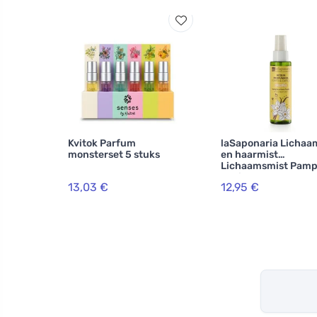
Kvitok Parfum
laSaponaria Lichaa
monsterset 5 stuks
en haarmist
Lichaamsmist Pamp
vanille & tonkaboon
13,03 €
12,95 €
ml) - voor lichaam e
haar