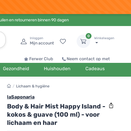
ruilen en retourneren binnen 90 dagen
0
Inloggen
Winkelwagen
Mijn account
Ferwer Club
Neem contact op met
Gezondheid
Huishouden
Cadeaus
/
Lichaam & hygiëne
laSaponaria
Body & Hair Mist Happy Island -
kokos & guave (100 ml) - voor
lichaam en haar