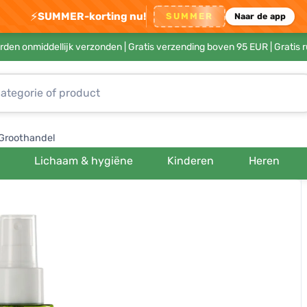
⚡
SUMMER-korting nu!
SUMMER
Naar de app
rden onmiddellijk verzonden |
Gratis verzending boven 95 EUR
| Gratis 
Groothandel
Lichaam & hygiëne
Kinderen
Heren