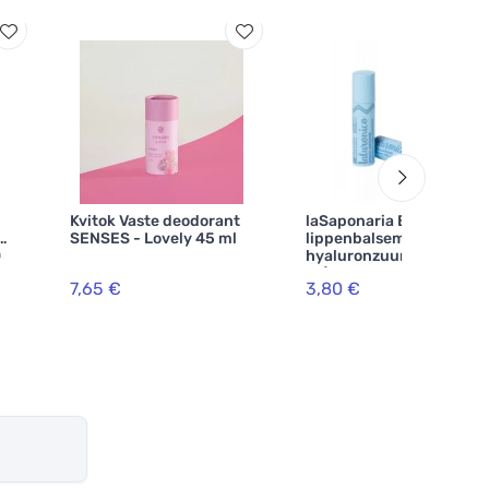
Kvitok Vaste deodorant
laSaponaria Biocao
SENSES - Lovely 45 ml
lippenbalsem met
0
hyaluronzuur BIO (5,7
ml)
7,65 €
3,80 €