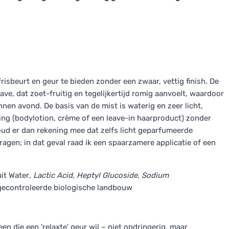
isbeurt en geur te bieden zonder een zwaar, vettig finish. De
e, dat zoet-fruitig en tegelijkertijd romig aanvoelt, waardoor
nen avond. De basis van de mist is waterig en zeer licht,
ing (bodylotion, crème of een leave-in haarproduct) zonder
houd er dan rekening mee dat zelfs licht geparfumeerde
agen; in dat geval raad ik een spaarzamere applicatie of een
uit Water
, Lactic Acid, Heptyl Glucoside, Sodium
 gecontroleerde biologische landbouw
n die een 'relaxte' geur wil – niet opdringerig, maar