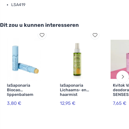
LSA419
Dit zou u kunnen interesseren
laSaponaria
laSaponaria
Kvitok V
Biocao
Lichaams- en
deodora
lippenbalsem
haarmist
SENSES 
met
SunBeam -
45 ml
3,80 €
12,95 €
7,65 €
hyaluronzuur BIO
citroen & jasmijn
(5,7 ml)
(100 ml) - voor
lichaam en haar