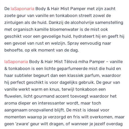
De
laSaponaria
Body & Hair Mist Pamper met zijn zacht
zoete geur van vanille en tonkaboon streelt zowel de
zintuigen als de huid. Dankzij de alcoholvrije samenstelling
met organisch kamille bloemenwater is de mist ook
geschikt voor een gevoelige huid, hydrateert hij en geeft hij
een gevoel van rust en welzijn. Spray eenvoudig naar
behoefte, op elk moment van de dag.
laSaponaria
Body & Hair Mist Tělová mlha Pamper – vanille
& tonkaboon is een lichte geparfumeerde mist die huid en
haar subtieler begeurt dan een klassiek parfum, waardoor
hij perfect geschikt is voor dagelijks gebruik. De geur van
vanille werkt warm en knus, terwijl tonkaboon een
fluwelen, licht gourmand accent toevoegt waardoor het
aroma dieper en interessanter wordt, maar toch
aangenaam onopvallend blijft. De mist is ideaal voor
momenten waarop je verzorgd en fris wilt overkomen, maar
geen 'zware' geur wilt dragen, of wanneer je jezelf overdag