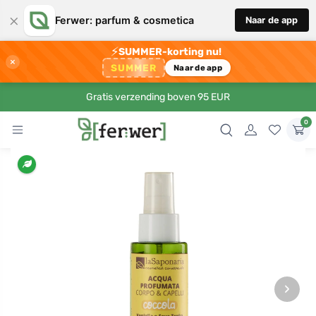
×
Ferwer: parfum & cosmetica
Naar de app
⚡
SUMMER-korting nu!
×
SUMMER
Naar de app
Gratis verzending boven 95 EUR
0
›