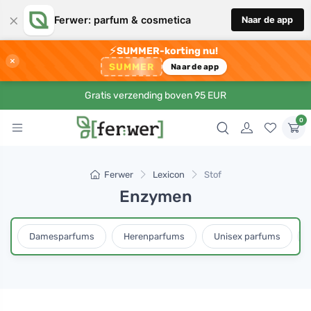
×
Ferwer: parfum & cosmetica
Naar de app
⚡
SUMMER-korting nu!
×
SUMMER
Naar de app
Gratis verzending boven 95 EUR
0
Ferwer
Lexicon
Stof
Enzymen
Damesparfums
Herenparfums
Unisex parfums