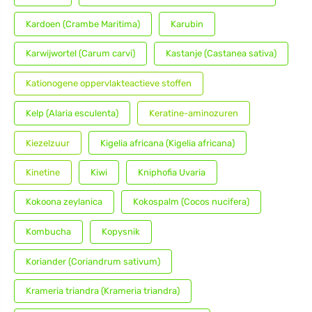
Kardoen (Crambe Maritima)
Karubin
Karwijwortel (Carum carvi)
Kastanje (Castanea sativa)
Kationogene oppervlakteactieve stoffen
Kelp (Alaria esculenta)
Keratine-aminozuren
Kiezelzuur
Kigelia africana (Kigelia africana)
Kinetine
Kiwi
Kniphofia Uvaria
Kokoona zeylanica
Kokospalm (Cocos nucifera)
Kombucha
Kopysnik
Koriander (Coriandrum sativum)
Krameria triandra (Krameria triandra)