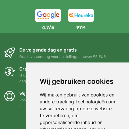
4,7/5
97%
De volgende dag en gratis
Gratis verzending voor bestellingen boven 95 EUR
Gratis ruilen en retourneren
U kunt uw bestelling op elk gewenst moment binnen 90
Wij gebruiken cookies
dagen retourneren of ruilen
Wij steunen Trees.org
Wij maken gebruik van cookies en
Voor elke bestelling planten we een boom! Lees meer
Over
andere tracking-technologieën om
ons
.
uw surfervaring op onze website
te verbeteren, om
gepersonaliseerde inhoud en