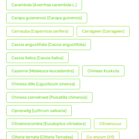
Carambola (Averrhoa carambola L.)
Carapa guianensis (Carapa guinensis)
Carnauba (Copernicia cerifera)
Carrageen (Carrageen)
Cassia angustifolia (Cassia angustifolia)
Cassia italica (Cassia italica)
Cayenne (Melaleuca leucadendra)
Chinees Kuskuta
Chinese dille (Ligusticum sinense)
Chinese zonnehoed (Pulsatilla chinensis)
Cipreswilg (Lythrum salicaria)
Citroencorymbia (Eucalyptus citriodora)
Citroenzuur
Clitoria ternata (Clitoria Ternatea)
Co-enzym Q10