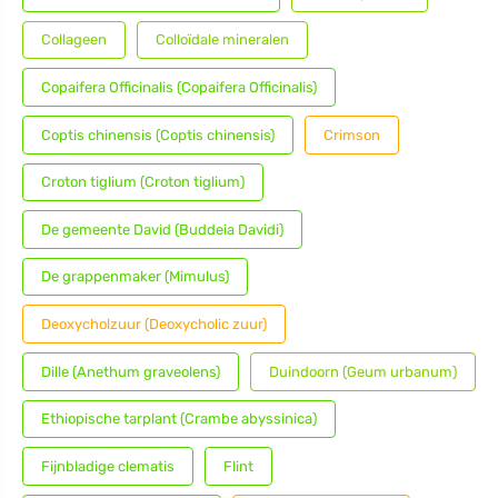
Collageen
Colloïdale mineralen
Copaifera Officinalis (Copaifera Officinalis)
Coptis chinensis (Coptis chinensis)
Crimson
Croton tiglium (Croton tiglium)
De gemeente David (Buddeia Davidi)
De grappenmaker (Mimulus)
Deoxycholzuur (Deoxycholic zuur)
Dille (Anethum graveolens)
Duindoorn (Geum urbanum)
Ethiopische tarplant (Crambe abyssinica)
Fijnbladige clematis
Flint