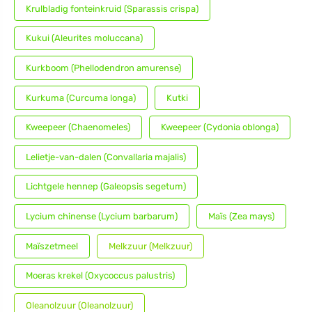
Krulbladig fonteinkruid (Sparassis crispa)
Kukui (Aleurites moluccana)
Kurkboom (Phellodendron amurense)
Kurkuma (Curcuma longa)
Kutki
Kweepeer (Chaenomeles)
Kweepeer (Cydonia oblonga)
Lelietje-van-dalen (Convallaria majalis)
Lichtgele hennep (Galeopsis segetum)
Lycium chinense (Lycium barbarum)
Maïs (Zea mays)
Maïszetmeel
Melkzuur (Melkzuur)
Moeras krekel (Oxycoccus palustris)
Oleanolzuur (Oleanolzuur)