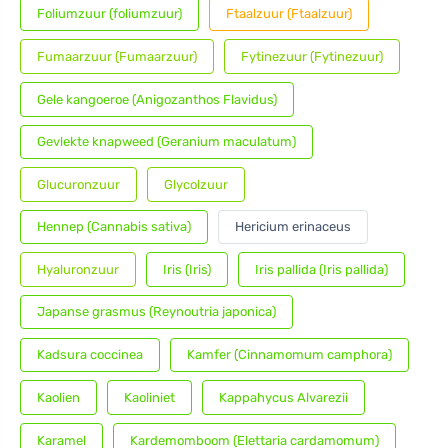
Foliumzuur (foliumzuur)
Ftaalzuur (Ftaalzuur)
Fumaarzuur (Fumaarzuur)
Fytinezuur (Fytinezuur)
Gele kangoeroe (Anigozanthos Flavidus)
Gevlekte knapweed (Geranium maculatum)
Glucuronzuur
Glycolzuur
Hennep (Cannabis sativa)
Hericium erinaceus
Hyaluronzuur
Iris (Iris)
Iris pallida (Iris pallida)
Japanse grasmus (Reynoutria japonica)
Kadsura coccinea
Kamfer (Cinnamomum camphora)
Kaolien
Kaoliniet
Kappahycus Alvarezii
Karamel
Kardemomboom (Elettaria cardamomum)