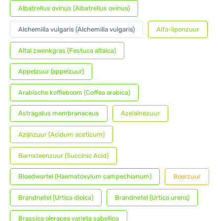
Albatrellus ovinus (Albatrellus ovinus)
Alchemilla vulgaris (Alchemilla vulgaris)
Alfa-liponzuur
Altai zwenkgras (Festuca altaica)
Appelzuur (appelzuur)
Arabische koffieboom (Coffea arabica)
Astragalus membranaceus
Azelaïnezuur
Azijnzuur (Acidum aceticum)
Barnsteenzuur (Succinic Acid)
Bloedwortel (Haematoxylum campechianum)
Boorzuur
Brandnetel (Urtica dioica)
Brandnetel (Urtica urens)
Brassica oleracea varieta sabellica