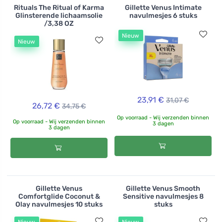
Rituals The Ritual of Karma
Gillette Venus Intimate
Glinsterende lichaamsolie
navulmesjes 6 stuks
/3,38 OZ
Nieuw
Nieuw
23,91 €
31,07 €
26,72 €
34,75 €
Op voorraad - Wij verzenden binnen
Op voorraad - Wij verzenden binnen
3 dagen
3 dagen
Gillette Venus
Gillette Venus Smooth
Comfortglide Coconut &
Sensitive navulmesjes 8
Olay navulmesjes 10 stuks
stuks