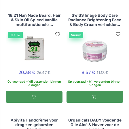
18.21 Man Made Beard, Hair
SWISS Image Body Care
& Skin Oil Spiced Vanilla
Radiance Brightening Face
multifunctionele ...
& Body Cream verhelder...
Nieuw
Nieuw
20,38 €
8,57 €
26,47 €
11,13 €
Op voorraad - Wij verzenden binnen
Op voorraad - Wij verzenden binnen
3 dagen
3 dagen
Apivita Handcrème voor
Organicals BABY Voedende
droge en gebarsten
Olie Aloë & Haver voor de