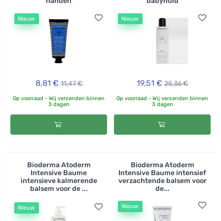
handen
babyhuid
Nieuw
Nieuw
8,81 €
19,51 €
11,47 €
25,36 €
Op voorraad - Wij verzenden binnen
Op voorraad - Wij verzenden binnen
3 dagen
3 dagen
Bioderma Atoderm
Bioderma Atoderm
Intensive Baume
Intensive Baume intensief
intensieve kalmerende
verzachtende balsem voor
balsem voor de ...
de...
Nieuw
Nieuw