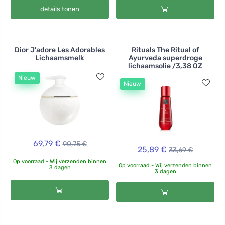
details tonen
Dior J'adore Les Adorables
Rituals The Ritual of
Lichaamsmelk
Ayurveda superdroge
lichaamsolie /3,38 OZ
Nieuw
Nieuw
69,79 €
90,75 €
25,89 €
33,69 €
Op voorraad - Wij verzenden binnen
Op voorraad - Wij verzenden binnen
3 dagen
3 dagen