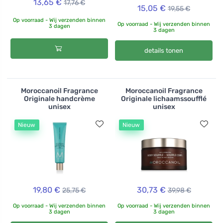
13,65 €
17,76 €
15,05 €
19,55 €
Op voorraad - Wij verzenden binnen
Op voorraad - Wij verzenden binnen
3 dagen
3 dagen
details tonen
Moroccanoil Fragrance
Moroccanoil Fragrance
Originale handcrème
Originale lichaamssoufflé
unisex
unisex
Nieuw
Nieuw
19,80 €
30,73 €
25,75 €
39,98 €
Op voorraad - Wij verzenden binnen
Op voorraad - Wij verzenden binnen
3 dagen
3 dagen