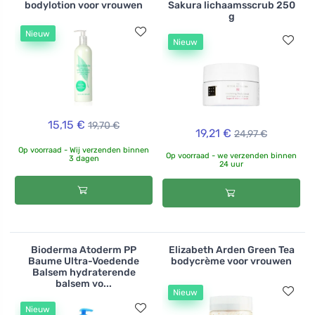
bodylotion voor vrouwen
Sakura lichaamsscrub 250
g
Nieuw
Nieuw
15,15 €
19,70 €
19,21 €
24,97 €
Op voorraad - Wij verzenden binnen
Op voorraad - we verzenden binnen
3 dagen
24 uur
Bioderma Atoderm PP
Elizabeth Arden Green Tea
Baume Ultra-Voedende
bodycrème voor vrouwen
Balsem hydraterende
balsem vo...
Nieuw
Nieuw