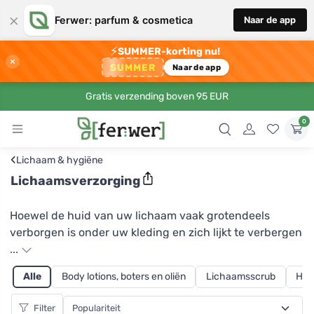
×
Ferwer: parfum & cosmetica
Naar de app
⚡
SUMMER-korting nu!
×
SUMMER
Naar de app
Gratis verzending boven 95 EUR
0
‹
Lichaam & hygiëne
Lichaamsverzorging
Hoewel de huid van uw lichaam vaak grotendeels
verborgen is onder uw kleding en zich lijkt te verbergen
voor de barre omgeving, is het tegendeel waar.
...
Wisselende temperaturen, wind of het voortdurend
Alle
Body lotions, boters en oliën
Lichaamsscrub
Han
aanraken van verschillende materialen belasten de
huid en moeten daarom goed worden verzorgd.
Filter