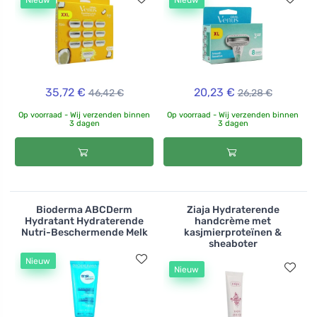
Nieuw
Nieuw
35,72 €
20,23 €
46,42 €
26,28 €
Op voorraad - Wij verzenden binnen
Op voorraad - Wij verzenden binnen
3 dagen
3 dagen
Bioderma ABCDerm
Ziaja Hydraterende
Hydratant Hydraterende
handcrème met
Nutri-Beschermende Melk
kasjmierproteïnen &
sheaboter
Nieuw
Nieuw