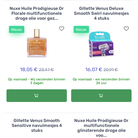
Nuxe Huile Prodigieuse Or
Gillette Venus Deluxe
Florale multifunctionele
Smooth Swirl navulmesjes
droge olie voor gez...
4 stuks
Nieuw
Nieuw
18,05 €
16,07 €
23,47 €
20,91 €
Op voorraad - Wij verzenden binnen
Op voorraad - we verzenden binnen
3 dagen
24 uur
Gillette Venus Smooth
Nuxe Huile Prodigieuse Or
Sensitive navulmesjes 4
multifunctionele
stuks
glinsterende droge olie
voo...