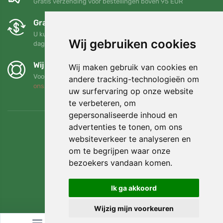
Gratis verzending voor bestellingen boven 95 EUR
Gratis ruilen en retourneren
U kunt uw bestelling op elk gewenst moment binnen 90
Wij gebruiken cookies
dagen retourneren of ruilen
Wij steunen Trees.org
Wij maken gebruik van cookies en
Voor elke bestelling planten we een boom! Lees meer
Over
andere tracking-technologieën om
ons
.
uw surfervaring op onze website
te verbeteren, om
gepersonaliseerde inhoud en
advertenties te tonen, om ons
websiteverkeer te analyseren en
om te begrijpen waar onze
bezoekers vandaan komen.
Ik ga akkoord
Wijzig mijn voorkeuren