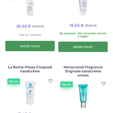
16,55 €
21,54 €
26,62 €
34,61 €
Op voorraad - Wij verzenden binnen
Niet op voorraad
3 dagen
details tonen
details tonen
La Roche-Posay Cicaplast
Moroccanoil Fragrance
handcrème
Originale handcrème
unisex
Nieuw
Nieuw