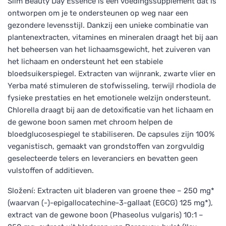
Slim Beauty Day Essence is een voedingssupplement dat is
ontworpen om je te ondersteunen op weg naar een
gezondere levensstijl. Dankzij een unieke combinatie van
plantenextracten, vitamines en mineralen draagt het bij aan
het beheersen van het lichaamsgewicht, het zuiveren van
het lichaam en ondersteunt het een stabiele
bloedsuikerspiegel. Extracten van wijnrank, zwarte vlier en
Yerba maté stimuleren de stofwisseling, terwijl rhodiola de
fysieke prestaties en het emotionele welzijn ondersteunt.
Chlorella draagt bij aan de detoxificatie van het lichaam en
de gewone boon samen met chroom helpen de
bloedglucosespiegel te stabiliseren. De capsules zijn 100%
veganistisch, gemaakt van grondstoffen van zorgvuldig
geselecteerde telers en leveranciers en bevatten geen
vulstoffen of additieven.
Složení: Extracten uit bladeren van groene thee – 250 mg*
(waarvan (-)-epigallocatechine-3-gallaat (EGCG) 125 mg*),
extract van de gewone boon (Phaseolus vulgaris) 10:1 –