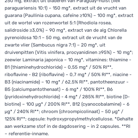
250 mg, extract uit bladeren van Paraguay-hulst (Ilex
paraguariensis 10:1) – 150 mg*, extract uit de vrucht van
guarana (Paullinia cupana, cafeïne ≥10%) – 100 mg*, extract
uit de wortel van rozenwortel 5:1 (Rhodiola rosea,
salidroside ≥3,0%) – 90 mg*, extract van de alg Chlorella
pyrenoidosa 10:1 – 50 mg, extract uit de vrucht van de
zwarte vlier (Sambucus nigra 7:1) – 20 mg*, uit
druivenpitten (Vitis vinifera, procyanidinen ≥95%) – 10 mg*;
zeewier Laminaria japonica – 10 mg*, vitamines: thiamine -
B1 (thiaminehydrochloride) – 0,55 mg* / 50% RI**,
riboflavine - B2 (riboflavine) – 0,7 mg* / 50% RI**, niacine -
B3 (niacinamide) – 10 mg* / 62,5% RI**, pantotheenzuur -
B5 (calciumpantothenaat) – 6 mg* / 100% RI**, B6
(pyridoxinehydrochloride) - 4 mg* / 285% RI**, biotine (D-
biotine) – 100 µg* / 200% RI**, B12 (cyanocobalamine) – 6
µg* / 240% RI**; chroom (chroompicolinaat) – 50 µg* /
125% RI**; capsule: hydroxypropylmethylcellulose. *Gehalte
aan werkzame stof in de dagdosering – in 2 capsules. **RI
– referentie-inname.