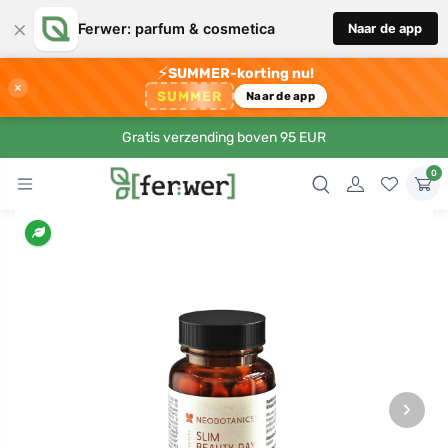
×
Ferwer: parfum & cosmetica
Naar de app
⚡
SUMMER-korting nu!
×
SUMMER
Naar de app
Gratis verzending boven 95 EUR
0
›