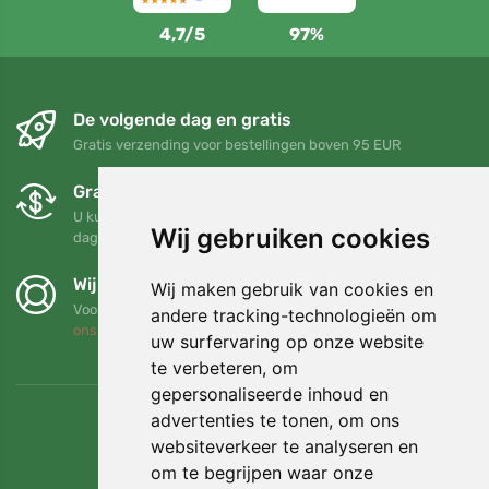
4,7/5
97%
De volgende dag en gratis
Gratis verzending voor bestellingen boven 95 EUR
Gratis ruilen en retourneren
U kunt uw bestelling op elk gewenst moment binnen 90
Wij gebruiken cookies
dagen retourneren of ruilen
Wij steunen Trees.org
Wij maken gebruik van cookies en
Voor elke bestelling planten we een boom! Lees meer
Over
andere tracking-technologieën om
ons
.
uw surfervaring op onze website
te verbeteren, om
gepersonaliseerde inhoud en
advertenties te tonen, om ons
websiteverkeer te analyseren en
om te begrijpen waar onze