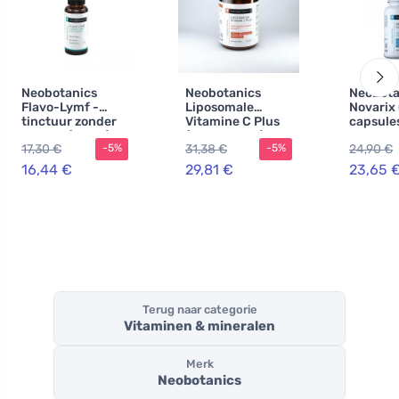
Neobotanics
Neobotanics
Neobota
Flavo-Lymf -
Liposomale
Novarix 
tinctuur zonder
Vitamine C Plus
capsules
alcohol (50 ml) -
(60 capsules) -
het vaat
17,30 €
31,38 €
24,90 €
-5%
-5%
lymfestelsel en
met selenium en
de
vasculair
zink
microcir
16,44 €
29,81 €
23,65 
systeem
Terug naar categorie
Vitaminen & mineralen
Merk
Neobotanics