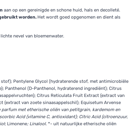
m
aan op een gereinigde en schone huid, hals en decolleté.
gebruikt worden.
Het wordt goed opgenomen en dient als
 lichte nevel van bloemenwater.
stof); Pentylene Glycol (hydraterende stof, met antimicrobiële
e); Panthenol (D-Panthenol, hydraterend ingrediënt); Citrus
sappelvruchten); Citrus Reticulata Fruit Extract (extract van
ct (extract van zoete sinaasappelschil); Equisetum Arvense
e parfum met etherische oliën van petitgrain, kardemom en
orbic Acid (vitamine C, antioxidant); Citric Acid (citroenzuur,
iol
; Limonene
; Linalool
. *- uit natuurlijke etherische oliën