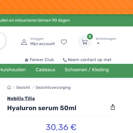
ruilen en retourneren binnen 90 dagen
0
Inloggen
Winkelwagen
Mijn account
Ferwer Club
Neem contact op met
Huishouden
Cadeaus
Schoenen / Kleding
/
Gezicht
/
Gezichtsverzorging
Nobilis Tilia
Hyaluron serum 50ml
30,36 €