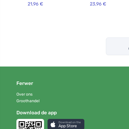
21,96 €
23,96 €
Ferwer
Over ons
Groothandel
Download de app
Download on the
App Store