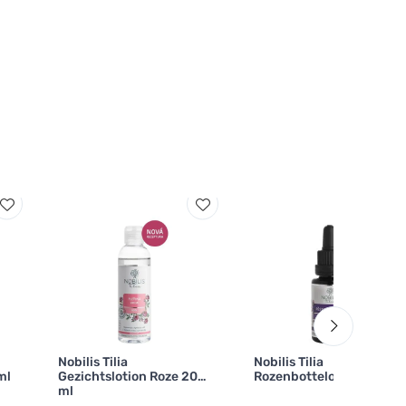
Nobilis Tilia
Nobilis Tilia
ml
Gezichtslotion Roze 200
Rozenbottelolie bio 20ml
ml