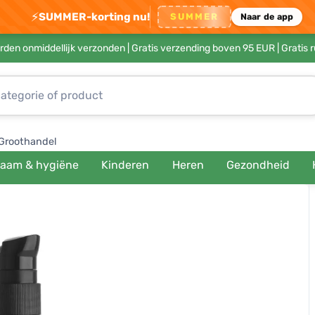
⚡
SUMMER-korting nu!
SUMMER
Naar de app
rden onmiddellijk verzonden |
Gratis verzending boven 95 EUR
| Gratis 
Groothandel
haam & hygiëne
Kinderen
Heren
Gezondheid