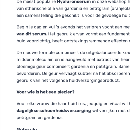
De meest populaire
Hyaluronserum
in onze webshop he
van etherische olie van gardenia en petitgrain (oranjeb
een samenstelling die geschikt is voor de gevoelige hui
Begin je dag en vul 's avonds het verloren vocht aan me
van dit serum.
Het gebruik ervan vormt een fundamente
huid voorzichtig, heeft ontstekingsremmende effecten en
De nieuwe formule combineert de uitgebalanceerde krac
middenmoleculair, en is aangevuld met extract van heerm
bloemige geur combineert gardenia en petitgrain. Same
bevorderen. De geur vervaagt subtiel na het absorberen 
gebruik van het volgende huidverzorgingsproduct.
Voor wie is het een plezier?
Voor elke vrouw die haar huid fris, jeugdig en vitaal wil
dagelijkse schoonheidsverzorging
wil verrijken met 
petitgrain en gardenia.
Gebruik: