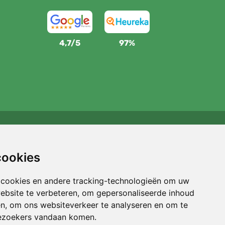
4,7/5
97%
Wij steunen Trees.org
Voor elke bestelling planten we een boom! Lees meer
cookies
Over ons
.
 cookies en andere tracking-technologieën om uw
ebsite te verbeteren, om gepersonaliseerde inhoud
en, om ons websiteverkeer te analyseren en om te
ezoekers vandaan komen.