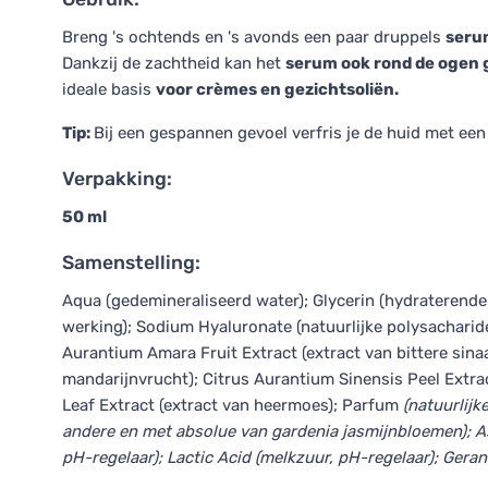
Breng 's ochtends en 's avonds een paar druppels
seru
Dankzij de zachtheid kan het
serum ook rond de ogen 
ideale basis
voor crèmes en gezichtsoliën.
Tip:
Bij een gespannen gevoel verfris je de huid met een
Verpakking:
50 ml
Samenstelling:
Aqua (gedemineraliseerd water); Glycerin (hydraterende 
werking); Sodium Hyaluronate (natuurlijke polysacharid
Aurantium Amara Fruit Extract (extract van bittere sinaa
mandarijnvrucht); Citrus Aurantium Sinensis Peel Extra
Leaf Extract (extract van heermoes); Parfum
(natuurlijk
andere en met absolue van gardenia jasmijnbloemen); Asc
pH-regelaar); Lactic Acid (melkzuur, pH-regelaar); Geran