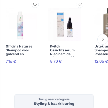
Officina Naturae
Kvitok
Urtekr
Shampoo voor
Gezichtsserum -
Shampo
golvend en
Niacinamide
Rhassou
krullend haar BIO
(vitamine B3) (10
BIO, VE
7,16 €
8,70 €
12,06 €
(200 ml)
ml) - voor de
acnegevoelige,
gevoelige en
rijpere huid
Terug naar categorie
Styling & haarkleuring