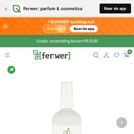
×
Ferwer: parfum & cosmetica
Naar de app
⚡
SUMMER-korting nu!
×
SUMMER
Naar de app
Gratis verzending boven 95 EUR
0
›