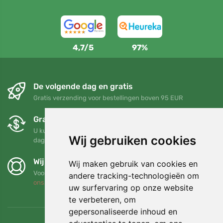
4,7/5
97%
De volgende dag en gratis
Gratis verzending voor bestellingen boven 95 EUR
Gratis ruilen en retourneren
U kunt uw bestelling op elk gewenst moment binnen 90
Wij gebruiken cookies
dagen retourneren of ruilen
Wij steunen Trees.org
Wij maken gebruik van cookies en
Voor elke bestelling planten we een boom! Lees meer
Over
andere tracking-technologieën om
ons
.
uw surfervaring op onze website
te verbeteren, om
gepersonaliseerde inhoud en