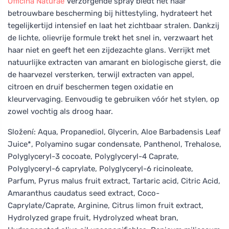
Officina Naturae
Verzorgende spray biedt het haar
betrouwbare bescherming bij hittestyling, hydrateert het
tegelijkertijd intensief en laat het zichtbaar stralen. Dankzij
de lichte, olievrije formule trekt het snel in, verzwaart het
haar niet en geeft het een zijdezachte glans. Verrijkt met
natuurlijke extracten van amarant en biologische gierst, die
de haarvezel versterken, terwijl extracten van appel,
citroen en druif beschermen tegen oxidatie en
kleurvervaging. Eenvoudig te gebruiken vóór het stylen, op
zowel vochtig als droog haar.
Složení: Aqua, Propanediol, Glycerin, Aloe Barbadensis Leaf
Juice*, Polyamino sugar condensate, Panthenol, Trehalose,
Polyglyceryl-3 cocoate, Polyglyceryl-4 Caprate,
Polyglyceryl-6 caprylate, Polyglyceryl-6 ricinoleate,
Parfum, Pyrus malus fruit extract, Tartaric acid, Citric Acid,
Amaranthus caudatus seed extract, Coco-
Caprylate/Caprate, Arginine, Citrus limon fruit extract,
Hydrolyzed grape fruit, Hydrolyzed wheat bran,