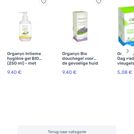
Organyc Intieme
Organyc Bio
Organyc
hygiëne gel BIO
douchegel voor
Dag Pad
(250 ml) - met
de gevoelige huid
vleugels
kamille- en
en intieme
stuks) -
9,40 €
9,40 €
5,08 €
calendula-
hygiëne met
biologis
extract
lavendel, 250 ml
katoen, 
druppel
Terug naar categorie