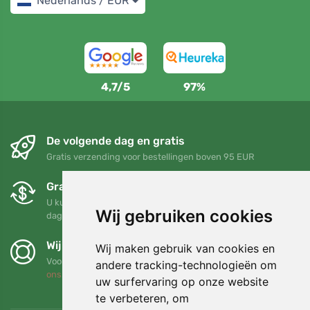
Nederlands / EUR
4,7/5
97%
De volgende dag en gratis
Gratis verzending voor bestellingen boven 95 EUR
Gratis ruilen en retourneren
U kunt uw bestelling op elk gewenst moment binnen 90
Wij gebruiken cookies
dagen retourneren of ruilen
Wij steunen Trees.org
Wij maken gebruik van cookies en
Voor elke bestelling planten we een boom! Lees meer
Over
andere tracking-technologieën om
ons
.
uw surfervaring op onze website
te verbeteren, om