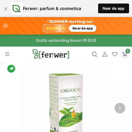
×
Ferwer: parfum & cosmetica
Naar de app
⚡
SUMMER-korting nu!
×
SUMMER
Naar de app
Gratis verzending boven 95 EUR
0
›