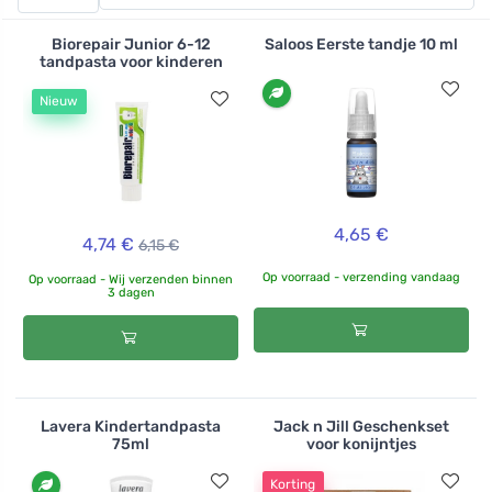
vrolijke afbeeldingen van dierenfiguren en tandpasta
met de smaak van kauwgom of bessen zullen oudere
Biorepair Junior 6-12
Saloos Eerste tandje 10 ml
kinderen enthousiast maken om hun tanden te
tandpasta voor kinderen
verzorgen. Verzorg daarna het tandvlees en de tandjes
Nieuw
van de kleintjes met de vochtige doekjes voor de
mondhygiëne van baby's.
4,65 €
4,74 €
6,15 €
Op voorraad - verzending vandaag
Op voorraad - Wij verzenden binnen
3 dagen
Lavera Kindertandpasta
Jack n Jill Geschenkset
75ml
voor konijntjes
Korting