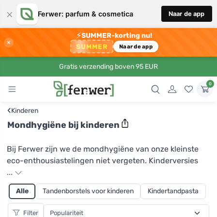
×
Ferwer: parfum & cosmetica
Naar de app
⚡
SUMMER-korting nu!
×
SUMMER
Naar de app
Gratis verzending boven 95 EUR
0
‹
Kinderen
Mondhygiëne bij kinderen
Bij Ferwer zijn we de mondhygiëne van onze kleinste
eco-enthousiastelingen niet vergeten. Kinderversies
van bamboetandenborstels worden geproduceerd door
...
Hydrophil, en Preserve produceert ook
Alle
Tandenborstels voor kinderen
Kindertandpasta
kindertandenborstels van gerecycleerde
yoghurtbekers. Tandenborstels van maizena met
Filter