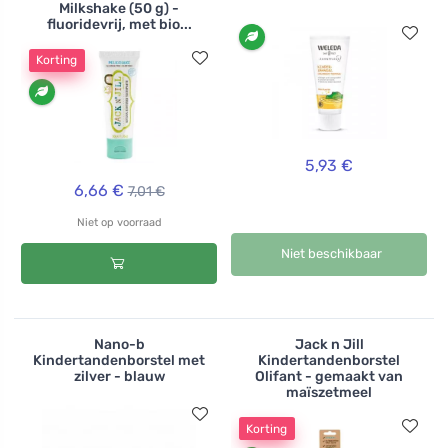
Milkshake (50 g) -
fluoridevrij, met bio...
Korting
5,93 €
6,66 €
7,01 €
Niet op voorraad
Niet beschikbaar
Nano-b
Jack n Jill
Kindertandenborstel met
Kindertandenborstel
zilver - blauw
Olifant - gemaakt van
maïszetmeel
Korting