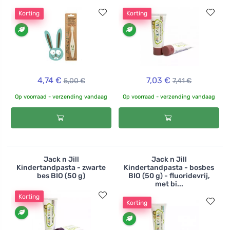
Korting
Korting
4,74 €
7,03 €
5,00 €
7,41 €
Op voorraad - verzending vandaag
Op voorraad - verzending vandaag
Jack n Jill
Jack n Jill
Kindertandpasta - zwarte
Kindertandpasta - bosbes
bes BIO (50 g)
BIO (50 g) - fluoridevrij,
met bi...
Korting
Korting