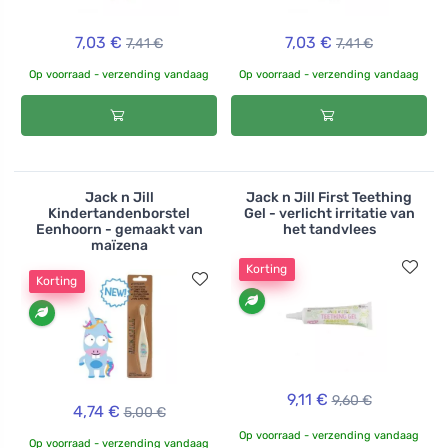
7,03 €
7,03 €
7,41 €
7,41 €
Op voorraad - verzending vandaag
Op voorraad - verzending vandaag
Jack n Jill
Jack n Jill First Teething
Kindertandenborstel
Gel - verlicht irritatie van
Eenhoorn - gemaakt van
het tandvlees
maïzena
Korting
Korting
9,11 €
9,60 €
4,74 €
5,00 €
Op voorraad - verzending vandaag
Op voorraad - verzending vandaag