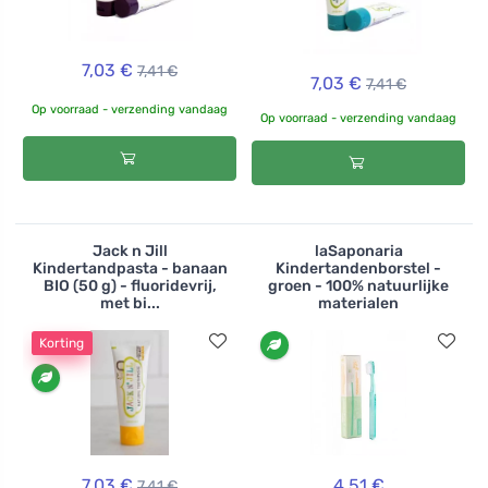
7,03 €
7,41 €
7,03 €
7,41 €
Op voorraad - verzending vandaag
Op voorraad - verzending vandaag
Jack n Jill
laSaponaria
Kindertandpasta - banaan
Kindertandenborstel -
BIO (50 g) - fluoridevrij,
groen - 100% natuurlijke
met bi...
materialen
Korting
7,03 €
4,51 €
7,41 €