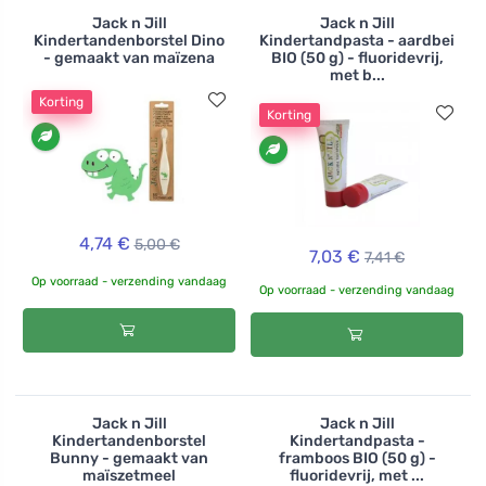
Jack n Jill
Jack n Jill
Kindertandenborstel Dino
Kindertandpasta - aardbei
- gemaakt van maïzena
BIO (50 g) - fluoridevrij,
met b...
Korting
Korting
4,74 €
5,00 €
7,03 €
7,41 €
Op voorraad - verzending vandaag
Op voorraad - verzending vandaag
Jack n Jill
Jack n Jill
Kindertandenborstel
Kindertandpasta -
Bunny - gemaakt van
framboos BIO (50 g) -
maïszetmeel
fluoridevrij, met ...