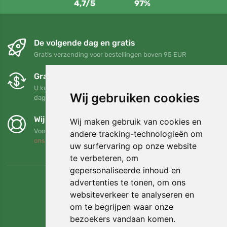
4,7/5
97%
De volgende dag en gratis
Gratis verzending voor bestellingen boven 95 EUR
Gratis ruilen en retourneren
U kunt uw bestelling op elk gewenst moment binnen 90
Wij gebruiken cookies
dagen retourneren of ruilen
Wij steunen Trees.org
Wij maken gebruik van cookies en
Voor elke bestelling planten we een boom! Lees meer
Over
andere tracking-technologieën om
ons
.
uw surfervaring op onze website
te verbeteren, om
gepersonaliseerde inhoud en
advertenties te tonen, om ons
websiteverkeer te analyseren en
om te begrijpen waar onze
bezoekers vandaan komen.