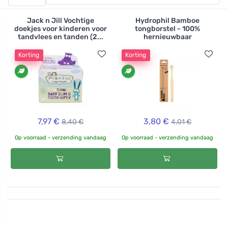
gemaakt is van 100% hernieuwbare bamboe met
minimaal waterverbruik.
Jack n Jill Vochtige
Hydrophil Bamboe
doekjes voor kinderen voor
tongborstel - 100%
tandvlees en tanden (2...
hernieuwbaar
Korting
Korting
7,97 €
3,80 €
8,40 €
4,01 €
Op voorraad - verzending vandaag
Op voorraad - verzending vandaag