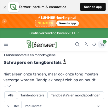
×
Ferwer: parfum & cosmetica
Naar de app
⚡
SUMMER-korting nu!
×
SUMMER
Naar de app
Gratis verzending boven 95 EUR
0
‹
Tandenborstels en mondhygiëne
Schrapers en tongborstels
Niet alleen onze tanden, maar ook onze tong moeten
verzorgd worden. Tandplak hoopt zich op en houdt
bacteriën en microben vast die gaatjes en een slechte
...
adem kunnen veroorzaken. En voor eenvoudige,
Alle
Tandenborstels
Tandpasta's en mondspoelingen
dagelijkse tongverzorging hebben de oprichters van
Hydrophil deze bamboe tongborstel gemaakt, die
Filter