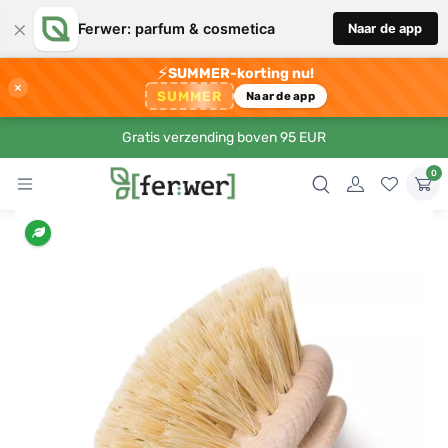
×
Ferwer: parfum & cosmetica
Naar de app
⚡
SUMMER-korting nu!
×
SUMMER
Naar de app
Gratis verzending boven 95 EUR
0