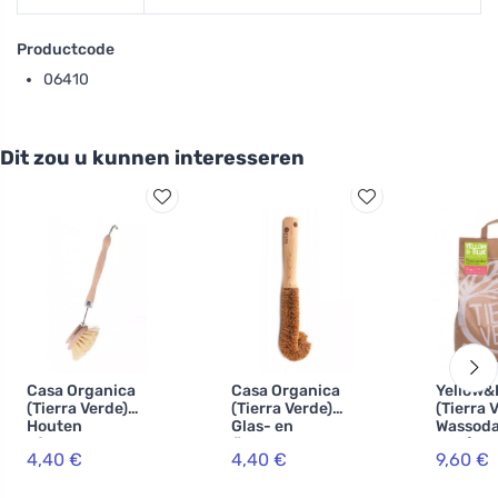
Productcode
06410
Dit zou u kunnen interesseren
Casa Organica
Casa Organica
Yellow&
(Tierra Verde)
(Tierra Verde)
(Tierra 
Houten
Glas- en
Wassoda
afwasborstel -
flessenborstel
5 kg) - 
4,40 €
4,40 €
9,60 €
met
met handvat -
maken 
verwisselbare
gemaakt van
zelfgem
kop
kokos en hout
poeder