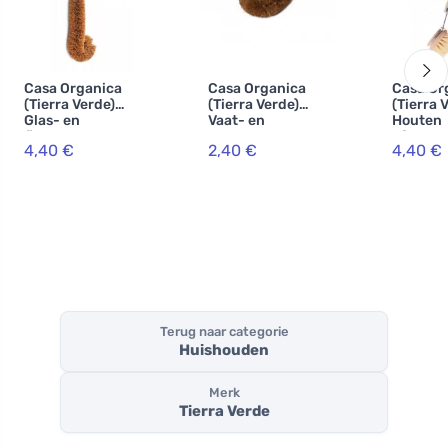
Casa Organica
Casa Organica
Casa Or
(Tierra Verde)
(Tierra Verde)
(Tierra 
Glas- en
Vaat- en
Houten
flessenborstel
groenteborstel -
afwasbor
4,40 €
2,40 €
4,40 €
met handvat -
gemaakt van
met
gemaakt van
kokos en hout
verwiss
kokos en hout
kop
Terug naar categorie
Huishouden
Merk
Tierra Verde