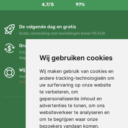
4,7/5
97%
De volgende dag en gratis
Gratis verzending voor bestellingen boven 95 EUR
Gratis ruilen en retourneren
U kunt uw bestelling op elk gewenst moment binnen 90
Wij gebruiken cookies
dagen retourneren of ruilen
Wij steunen Trees.org
Wij maken gebruik van cookies en
Voor elke bestelling planten we een boom! Lees meer
Over
andere tracking-technologieën om
ons
.
uw surfervaring op onze website
te verbeteren, om
gepersonaliseerde inhoud en
advertenties te tonen, om ons
websiteverkeer te analyseren en
om te begrijpen waar onze
bezoekers vandaan komen.