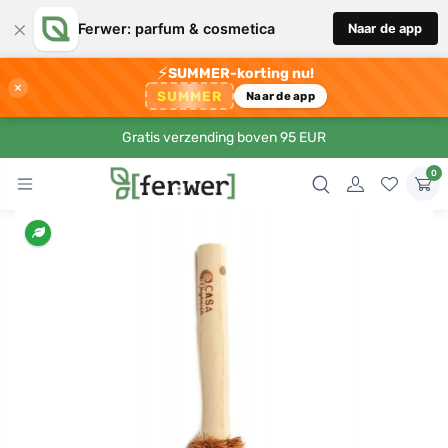
×
Ferwer: parfum & cosmetica
Naar de app
⚡
SUMMER-korting nu!
×
SUMMER
Naar de app
Gratis verzending boven 95 EUR
0