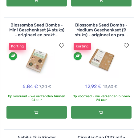
Blossombs Seed Bombs -
Blossombs Seed Bombs -
Mini Geschenkset (4 stuks)
Medium Geschenkset (9
- origineel en prakt...
stuks) - origineel en pra...
Korting
Korting
6,84 €
12,92 €
7,20 €
13,60 €
Op voorraad - we verzenden binnen
Op voorraad - we verzenden binnen
24 uur
24 uur
Nobilis Tilia Kinder
Circular Cup (227 ml) -