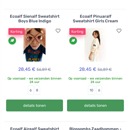
Ecoalf Sienalf Sweatshirt
Ecoalf Pinuaralf
Boys Blue Indigo
Sweatshirt Girls Cream
Korting
Korting
28,45 €
28,45 €
56,89 €
56,89 €
Op voorraad - we verzenden binnen
Op voorraad - we verzenden binnen
24 uur
24 uur
6
8
10
6
details tonen
details tonen
Ecoalf Airealf Sweatshirt
Blossombs Zaadbommen -