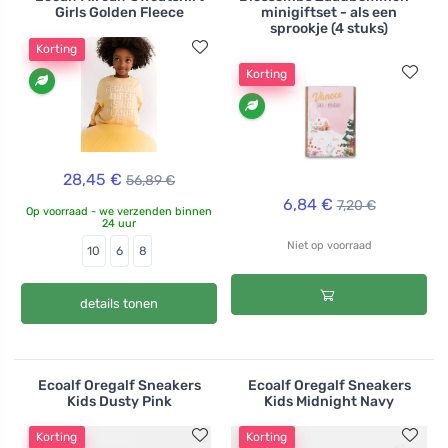
Girls Golden Fleece
minigiftset - als een
sprookje (4 stuks)
Korting
Korting
28,45 €
56,89 €
6,84 €
7,20 €
Op voorraad - we verzenden binnen
24 uur
Niet op voorraad
10
6
8
details tonen
Ecoalf Oregalf Sneakers
Ecoalf Oregalf Sneakers
Kids Dusty Pink
Kids Midnight Navy
Korting
Korting