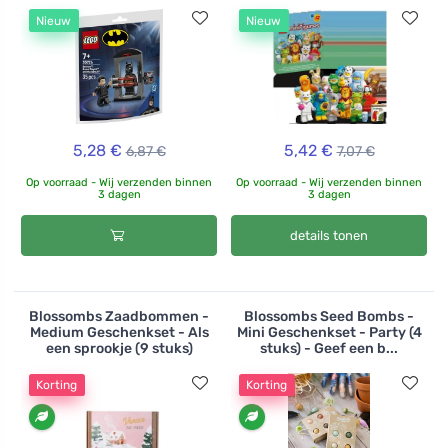
Nieuw
Nieuw
5,28 €
5,42 €
6,87 €
7,07 €
Op voorraad - Wij verzenden binnen
Op voorraad - Wij verzenden binnen
3 dagen
3 dagen
details tonen
Blossombs Zaadbommen -
Blossombs Seed Bombs -
Medium Geschenkset - Als
Mini Geschenkset - Party (4
een sprookje (9 stuks)
stuks) - Geef een b...
Korting
Korting