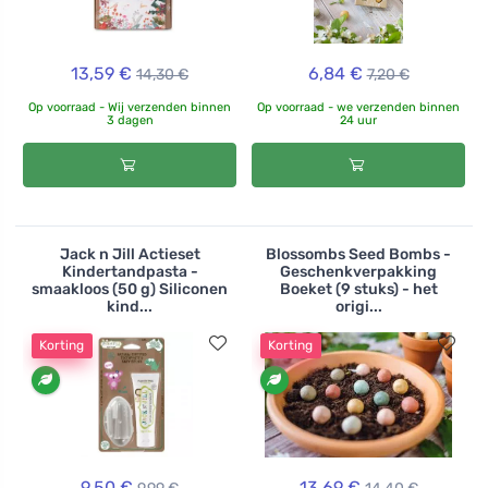
13,59 €
6,84 €
14,30 €
7,20 €
Op voorraad - Wij verzenden binnen
Op voorraad - we verzenden binnen
3 dagen
24 uur
Jack n Jill Actieset
Blossombs Seed Bombs -
Kindertandpasta -
Geschenkverpakking
smaakloos (50 g) Siliconen
Boeket (9 stuks) - het
kind...
origi...
Korting
Korting
9,50 €
13,69 €