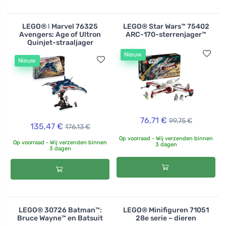
LEGO® ǀ Marvel 76325
LEGO® Star Wars™ 75402
Avengers: Age of Ultron
ARC-170-sterrenjager™
Quinjet-straaljager
Nieuw
Nieuw
76,71 €
99,75 €
135,47 €
176,13 €
Op voorraad - Wij verzenden binnen
Op voorraad - Wij verzenden binnen
3 dagen
3 dagen
LEGO® 30726 Batman™:
LEGO® Minifiguren 71051
Bruce Wayne™ en Batsuit
28e serie – dieren