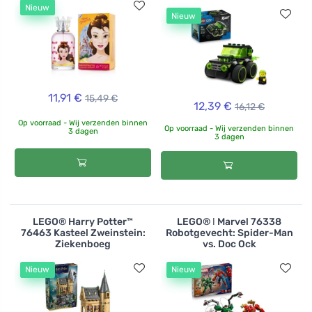
Nieuw
Nieuw
11,91 €
15,49 €
12,39 €
16,12 €
Op voorraad - Wij verzenden binnen
Op voorraad - Wij verzenden binnen
3 dagen
3 dagen
LEGO® Harry Potter™
LEGO® ǀ Marvel 76338
76463 Kasteel Zweinstein:
Robotgevecht: Spider-Man
Ziekenboeg
vs. Doc Ock
Nieuw
Nieuw