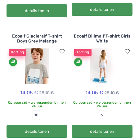
details tonen
details tonen
Ecoalf Glacieralf T-shirt
Ecoalf Bilimalf T-shirt Girls
Boys Grey Melange
White
Korting
Korting
14,05 €
14,05 €
28,10 €
28,10 €
Op voorraad - we verzenden binnen
Op voorraad - we verzenden binnen
24 uur
24 uur
10
6
details tonen
details tonen