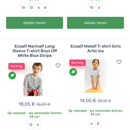
10
12
6
8
10
6
details tonen
details tonen
Ecoalf Marinalf Long
Ecoalf Hielalf T-shirt Girls
Sleeve T-shirt Boys Off
Artic Ice
White Blue Stripe
Korting
Korting
14,05 €
28,10 €
18,05 €
36,09 €
Op voorraad - we verzenden binnen
Op voorraad - we verzenden binnen
24 uur
24 uur
6
8
12
6