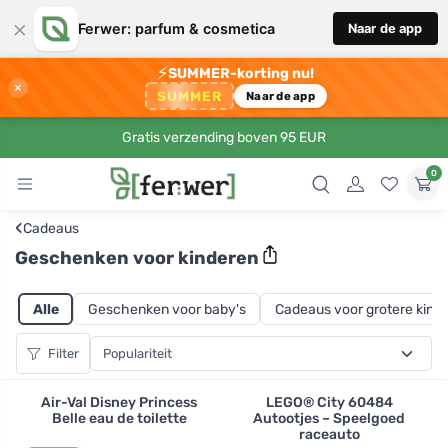
×
Ferwer: parfum & cosmetica
Naar de app
⚡
SUMMER-korting nu!
×
SUMMER
Naar de app
Gratis verzending boven 95 EUR
0
‹
Cadeaus
Geschenken voor kinderen
Alle
Geschenken voor baby's
Cadeaus voor grotere kind
Filter
Air-Val Disney Princess
LEGO® City 60484
Belle eau de toilette
Autootjes – Speelgoed
raceauto