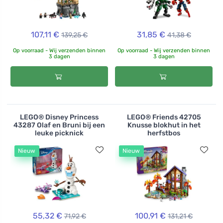
107,11 €
31,85 €
139,25 €
41,38 €
Op voorraad - Wij verzenden binnen
Op voorraad - Wij verzenden binnen
3 dagen
3 dagen
LEGO® Disney Princess
LEGO® Friends 42705
43287 Olaf en Bruni bij een
Knusse blokhut in het
leuke picknick
herfstbos
Nieuw
Nieuw
55,32 €
100,91 €
71,92 €
131,21 €