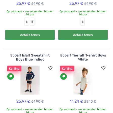
25,97 €
25,97 €
64,90 €
64,90 €
Op voorraad - we verzenden binnen
Op voorraad - we verzenden binnen
24 uur
24 uur
6
8
6
details tonen
details tonen
Ecoalf Islalf Sweatshirt
Ecoalf Tierralf T-shirt Boys
Boys Blue Indigo
White
Korting
Korting
25,97 €
11,24 €
64,90 €
28,10 €
Op voorraad - we verzenden binnen
Op voorraad - we verzenden binnen
24 uur
24 uur