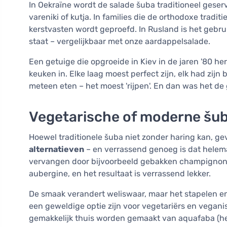
In Oekraïne wordt de salade šuba traditioneel gese
vareniki of kutja. In families die de orthodoxe tradi
kerstvasten wordt geproefd. In Rusland is het gebrui
staat – vergelijkbaar met onze aardappelsalade.
Een getuige die opgroeide in Kiev in de jaren '80 
keuken in. Elke laag moest perfect zijn, elk had zijn
meteen eten – het moest 'rijpen'. En dan was het de 
Vegetarische of moderne šub
Hoewel traditionele šuba niet zonder haring kan, 
alternatieven
– en verrassend genoeg is dat helema
vervangen door bijvoorbeeld gebakken champignon
aubergine, en het resultaat is verrassend lekker.
De smaak verandert weliswaar, maar het stapelen en
een geweldige optie zijn voor vegetariërs en vegan
gemakkelijk thuis worden gemaakt van aquafaba (he