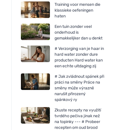
Training voor mensen die
klassieke oefeningen
haten
Een tuin zonder veel
onderhoud is
gemakkelijker dan u denkt
# Verzorging van je haar in
hard water zonder dure
producten Hard water kan
een echte uitdaging zij
# Jak zvládnout spánek při
práci na směny Práce na
směny může výrazně
narušit přirozený
spánkový ry
Zkuste recepty na využití
tvrdého pečiva jinak než
na topinky --- # Probeer
recepten om oud brood