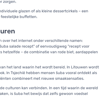
r zorgen.
dividuele glazen of als kleine dessertcirkels – een
feestelijke buffetten.
turen
h over het internet onder verschillende namen:
 "šuba salade recept" of eenvoudigweg "recept voor
sis hetzelfde – de combinatie van rode biet, aardappelen
 van het land waarin het wordt bereid. In Litouwen wordt
ok. In Tsjechië hebben mensen šuba vooral ontdekt als
iënten combineert met nieuwe smaaksensaties.
nde culturen kan verbinden. In een tijd waarin de wereld
raken, is šuba het bewijs dat zelfs gewoon voedsel