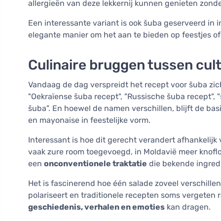
allergieën van deze lekkernij kunnen genieten zonde
Een interessante variant is ook šuba geserveerd in in
elegante manier om het aan te bieden op feestjes of 
Culinaire bruggen tussen cul
Vandaag de dag verspreidt het recept voor šuba zic
"Oekraïense šuba recept", "Russische šuba recept",
šuba". En hoewel de namen verschillen, blijft de ba
en mayonaise in feestelijke vorm.
Interessant is hoe dit gerecht verandert afhankelijk
vaak zure room toegevoegd, in Moldavië meer knoflo
een
onconventionele traktatie
die bekende ingred
Het is fascinerend hoe één salade zoveel verschille
polariseert en traditionele recepten soms vergeten 
geschiedenis, verhalen en emoties
kan dragen.