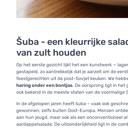
Šuba - een kleurrijke sal
van zult houden
Op het eerste gezicht lijkt het een kunstwerk — lag
gestapeld, zo aantrekkelijk dat je aarzelt om de eer
feestgerechten uit de post-Sovjet keuken. We hebb
haring onder een bontjas
. De oorsprong ligt in het
ook bekend in de meeste staten van de voormalige S
In de afgelopen jaren heeft šuba – vaak ook geschre
gewonnen, zelfs buiten Oost-Europa. Mensen ontdekk
aan hun jeugd, maar ook als een onconventioneel alt
aardappelsalade. De uitzonderlijkheid ligt in de co