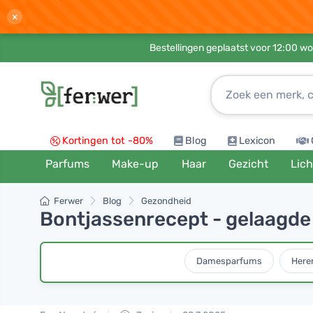
×
Bestellingen geplaatst voor 12:00 wo
Kortingen tot -80%
Blog
Lexicon
Parfums
Make-up
Haar
Gezicht
Lic
Ferwer
Blog
Gezondheid
Bontjassenrecept - gelaagde
Damesparfums
Here