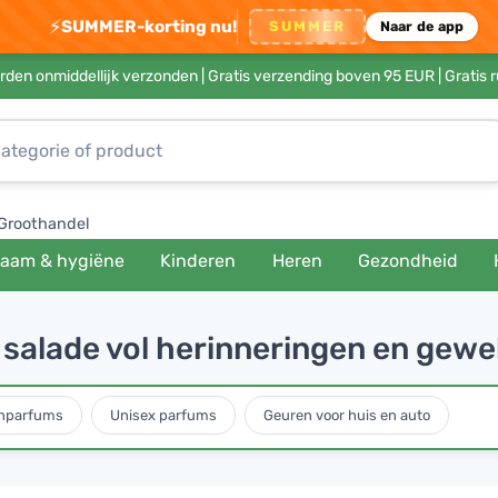
⚡
SUMMER-korting nu!
SUMMER
Naar de app
rden onmiddellijk verzonden |
Gratis verzending boven 95 EUR
| Gratis 
Groothandel
haam & hygiëne
Kinderen
Heren
Gezondheid
 salade vol herinneringen en gew
nparfums
Unisex parfums
Geuren voor huis en auto