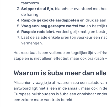
taartvorm.
Snipper de ui fijn
, blancheer eventueel met he
de haring.
Rasp de gekookte aardappelen
en druk ze aan 
Voeg een laag geraspte wortel toe
en bestrijk
Rasp de rode biet
, verdeel gelijkmatig en best
Laat de salade enkele uren (bij voorkeur een na
vermengen.
Het resultaat is een vullende en tegelijkertijd verfr
stapelen is niet alleen effectief, maar ook praktisc
Waarom is šuba meer dan alle
Misschien vraag je je af: waarom zou een salade van
antwoord ligt niet alleen in de smaak, maar ook in d
Europese huishoudens is šuba een onmisbaar onder
een zekere mate van trots bereid.