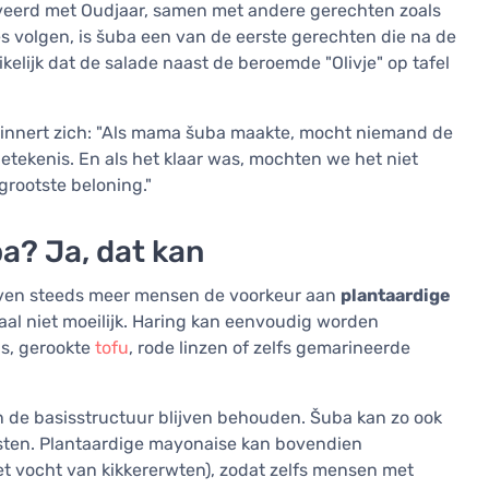
rveerd met Oudjaar, samen met andere gerechten zoals
ties volgen, is šuba een van de eerste gerechten die na de
kelijk dat de salade naast de beroemde "Olivje" op tafel
herinnert zich: "Als mama šuba maakte, mocht niemand de
 betekenis. En als het klaar was, mochten we het niet
grootste beloning."
a? Ja, dat kan
geven steeds meer mensen de voorkeur aan
plantaardige
al niet moeilijk. Haring kan eenvoudig worden
s, gerookte
tofu
, rode linzen of zelfs gemarineerde
 de basisstructuur blijven behouden. Šuba kan zo ook
isten. Plantaardige mayonaise kan bovendien
t vocht van kikkererwten), zodat zelfs mensen met