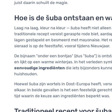
juist daarin schuilt de magie.
Hoe is de šuba ontstaan en w
Laag na laag, kleur na kleur — šuba heeft niet allee
traditionele recept vereist geraspte rode biet, aard
lagen gestapeld en besmeerd met mayonaise. Het re
sieraad is op de feesttafel, vooral tijdens Nieuwjaar.
De bijnaam "onder een bontjas" (dus "šuba") is ontst
en lijkt op een warme winterjas. In het verleden sy
eenvoudige ingrediënten
die iets bijzonders kunn
huishouden.
Hoewel šuba zijn wortels in Oost-Europa heeft, vers
elkaar. In beide gevallen is het een feestelijk gerech
tijd waarin de keuze aan ingrediënten beperkt was.
Traditioneel recept voor šuba