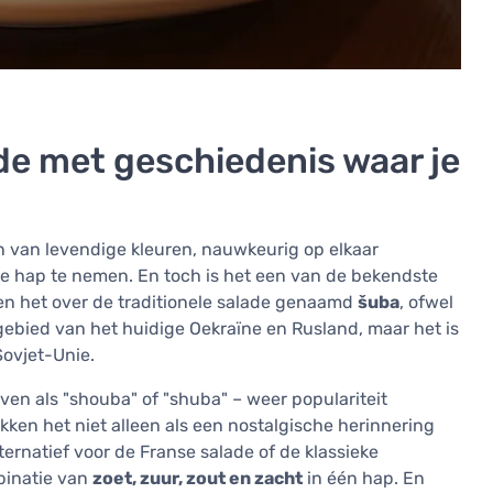
ade met geschiedenis waar je
en van levendige kleuren, nauwkeurig op elkaar
ste hap te nemen. En toch is het een van de bekendste
en het over de traditionele salade genaamd
šuba
, ofwel
 gebied van het huidige Oekraïne en Rusland, maar het is
ovjet-Unie.
ven als "shouba" of "shuba" – weer populariteit
en het niet alleen als een nostalgische herinnering
ernatief voor de Franse salade of de klassieke
mbinatie van
zoet, zuur, zout en zacht
in één hap. En