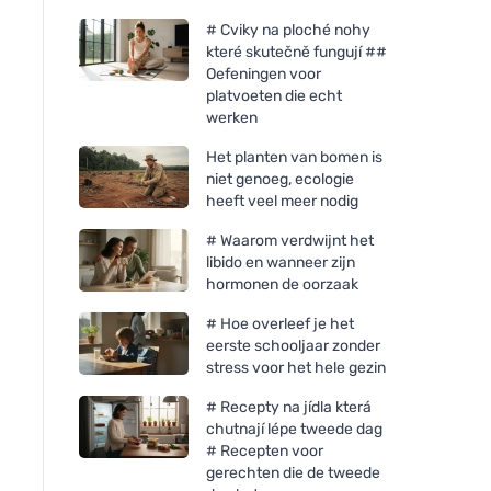
# Cviky na ploché nohy
které skutečně fungují ##
Oefeningen voor
platvoeten die echt
werken
Het planten van bomen is
niet genoeg, ecologie
heeft veel meer nodig
# Waarom verdwijnt het
libido en wanneer zijn
hormonen de oorzaak
# Hoe overleef je het
eerste schooljaar zonder
stress voor het hele gezin
# Recepty na jídla která
chutnají lépe tweede dag
# Recepten voor
gerechten die de tweede