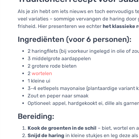
Als je zin hebt om iets nieuws en toch eenvoudigs t
veel variaties – sommige vervangen de haring door g
frisheid. Hier presenteren we echter
het klassieke 
Ingrediënten (voor 6 personen):
2 haringfilets (bij voorkeur ingelegd in olie of z
3 middelgrote aardappelen
2 grotere rode bieten
2
wortelen
1 kleine ui
3-4 eetlepels mayonaise (plantaardige variant k
Zout en peper naar smaak
Optioneel: appel, hardgekookt ei, dille als garne
Bereiding:
Kook de groenten in de schil
– biet, wortel en 
Snijd de haring
in kleine stukjes en leg deze al