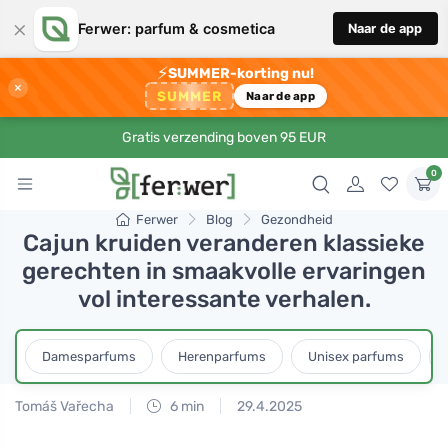
×
Ferwer: parfum & cosmetica
Naar de app
⚡
SUMMER-korting nu!
×
SUMMER
Naar de app
Gratis verzending boven 95 EUR
0
Ferwer
Blog
Gezondheid
Cajun kruiden veranderen klassieke
gerechten in smaakvolle ervaringen
vol interessante verhalen.
Damesparfums
Herenparfums
Unisex parfums
Tomáš Vařecha
6 min
29.4.2025