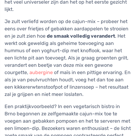
het veel universeler zijn dan het op het eerste gezicht
lijkt.
Je zult verliefd worden op de cajun-mix – probeer het
eens over frietjes of gebakken aardappelen te strooien
en je zult zien hoe
de smaak volledig verandert
. Het
werkt ook geweldig als geheime toevoeging aan
hummus of een yoghurt-dip met knoflook, waar het
een lichte pit aan toevoegt. Als je graag groenten grilt,
verandert een beetje van deze mix een gewone
courgette,
aubergine
of maïs in een pittige ervaring. En
als je van peulvruchten houdt, voeg het dan toe aan
een kikkererwtenstoofpot of linzensoep – het resultaat
zal je grijpen en niet meer loslaten.
Een praktijkvoorbeeld? In een vegetarisch bistro in
Brno begonnen ze zelfgemaakte cajun-mix toe te
voegen aan gebakken pompoen en het te serveren met
een limoen-dip. Bezoekers waren enthousiast – de licht
zoete smaak van de pompoen contrasteerde perfect