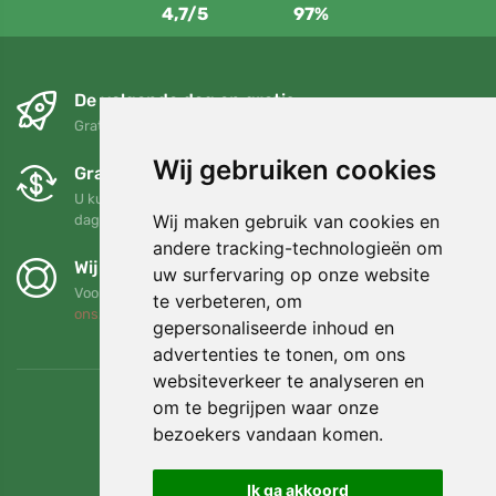
4,7/5
97%
De volgende dag en gratis
Gratis verzending voor bestellingen boven 95 EUR
Wij gebruiken cookies
Gratis ruilen en retourneren
U kunt uw bestelling op elk gewenst moment binnen 90
Wij maken gebruik van cookies en
dagen retourneren of ruilen
andere tracking-technologieën om
Wij steunen Trees.org
uw surfervaring op onze website
Voor elke bestelling planten we een boom! Lees meer
Over
te verbeteren, om
ons
.
gepersonaliseerde inhoud en
advertenties te tonen, om ons
websiteverkeer te analyseren en
om te begrijpen waar onze
bezoekers vandaan komen.
Ik ga akkoord