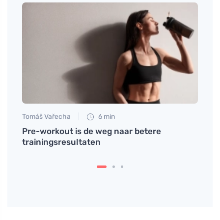
Tomáš Vařecha
6 min
Anna 
jk en
Pre-workout is de weg naar betere
Zink 
trainingsresultaten
immu