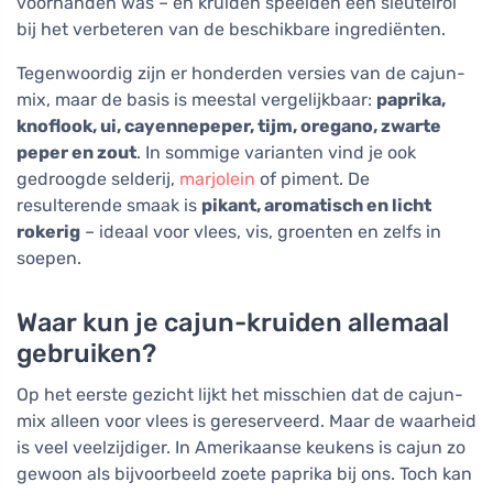
voorhanden was – en kruiden speelden een sleutelrol
bij het verbeteren van de beschikbare ingrediënten.
Tegenwoordig zijn er honderden versies van de cajun-
mix, maar de basis is meestal vergelijkbaar:
paprika,
knoflook, ui, cayennepeper, tijm, oregano, zwarte
peper en zout
. In sommige varianten vind je ook
gedroogde selderij,
marjolein
of piment. De
resulterende smaak is
pikant, aromatisch en licht
rokerig
– ideaal voor vlees, vis, groenten en zelfs in
soepen.
Waar kun je cajun-kruiden allemaal
gebruiken?
Op het eerste gezicht lijkt het misschien dat de cajun-
mix alleen voor vlees is gereserveerd. Maar de waarheid
is veel veelzijdiger. In Amerikaanse keukens is cajun zo
gewoon als bijvoorbeeld zoete paprika bij ons. Toch kan