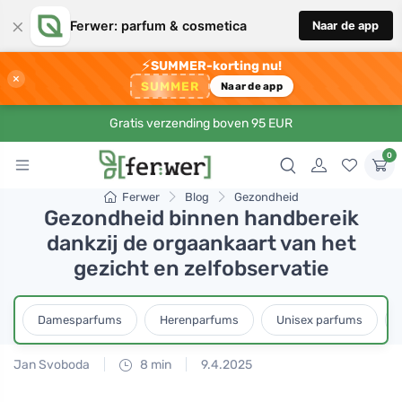
×
Ferwer: parfum & cosmetica
Naar de app
⚡
SUMMER-korting nu!
×
SUMMER
Naar de app
Gratis verzending boven 95 EUR
0
Ferwer
Blog
Gezondheid
Gezondheid binnen handbereik
dankzij de orgaankaart van het
gezicht en zelfobservatie
Damesparfums
Herenparfums
Unisex parfums
Jan Svoboda
8 min
9.4.2025