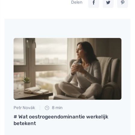
Delen
Petr Novák
8 min
Jan S
e
# Wat oestrogeendominantie werkelijk
Waaro
betekent
zelfp