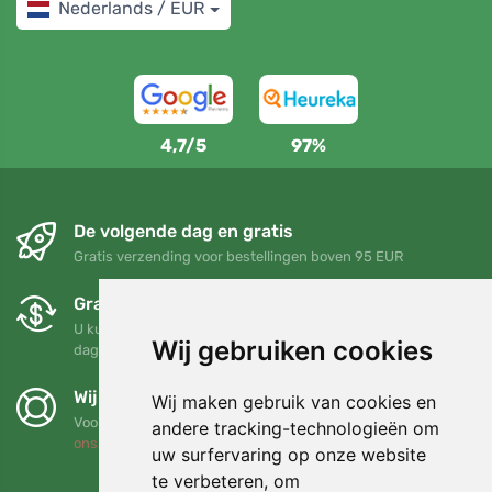
Nederlands / EUR
4,7/5
97%
De volgende dag en gratis
Gratis verzending voor bestellingen boven 95 EUR
Gratis ruilen en retourneren
U kunt uw bestelling op elk gewenst moment binnen 90
Wij gebruiken cookies
dagen retourneren of ruilen
Wij steunen Trees.org
Wij maken gebruik van cookies en
Voor elke bestelling planten we een boom! Lees meer
Over
andere tracking-technologieën om
ons
.
uw surfervaring op onze website
te verbeteren, om