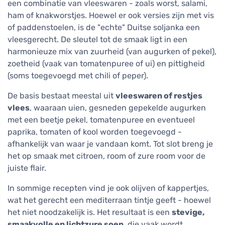
een combinatie van vleeswaren - zoals worst, salami,
ham of knakworstjes. Hoewel er ook versies zijn met vis
of paddenstoelen, is de "echte" Duitse soljanka een
vleesgerecht. De sleutel tot de smaak ligt in een
harmonieuze mix van zuurheid (van augurken of pekel),
zoetheid (vaak van tomatenpuree of ui) en pittigheid
(soms toegevoegd met chili of peper).
De basis bestaat meestal uit
vleeswaren of restjes
vlees
, waaraan uien, gesneden gepekelde augurken
met een beetje pekel, tomatenpuree en eventueel
paprika, tomaten of kool worden toegevoegd -
afhankelijk van waar je vandaan komt. Tot slot breng je
het op smaak met citroen, room of zure room voor de
juiste flair.
In sommige recepten vind je ook olijven of kappertjes,
wat het gerecht een mediterraan tintje geeft - hoewel
het niet noodzakelijk is. Het resultaat is een
stevige,
smaakvolle en lichtzure soep
, die vaak wordt