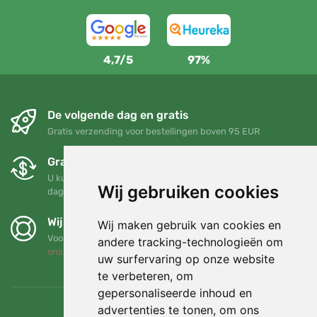
4,7/5
97%
De volgende dag en gratis
Gratis verzending voor bestellingen boven 95 EUR
Gratis ruilen en retourneren
U kunt uw bestelling op elk gewenst moment binnen 90
Wij gebruiken cookies
dagen retourneren of ruilen
Wij steunen Trees.org
Wij maken gebruik van cookies en
Voor elke bestelling planten we een boom! Lees meer
Over
andere tracking-technologieën om
ons
.
uw surfervaring op onze website
te verbeteren, om
gepersonaliseerde inhoud en
advertenties te tonen, om ons