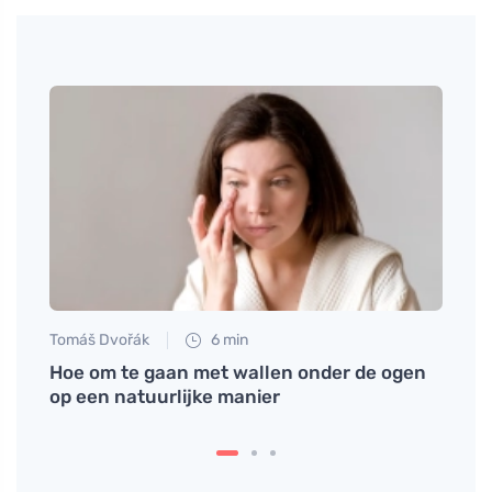
Tomáš Dvořák
6 min
Tomáš
Hoe om te gaan met wallen onder de ogen
Gremo
op een natuurlijke manier
verbl