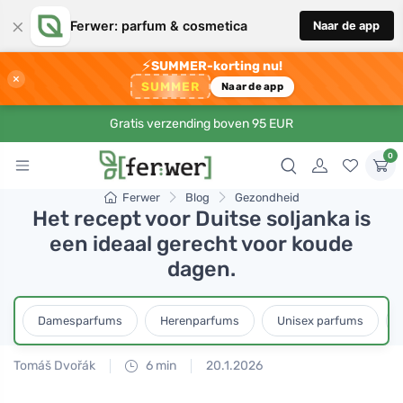
×
Ferwer: parfum & cosmetica
Naar de app
⚡
SUMMER-korting nu!
×
SUMMER
Naar de app
Gratis verzending boven 95 EUR
0
Ferwer
Blog
Gezondheid
Het recept voor Duitse soljanka is
een ideaal gerecht voor koude
dagen.
Damesparfums
Herenparfums
Unisex parfums
Tomáš Dvořák
6 min
20.1.2026