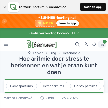
×
Ferwer: parfum & cosmetica
Naar de app
⚡
SUMMER-korting nu!
×
SUMMER
Naar de app
Gratis verzending boven 95 EUR
0
Ferwer
Blog
Gezondheid
Hoe aritmie door stress te
herkennen en wat je eraan kunt
doen
Damesparfums
Herenparfums
Unisex parfums
Martina Domanská
7 min
26.4.2025