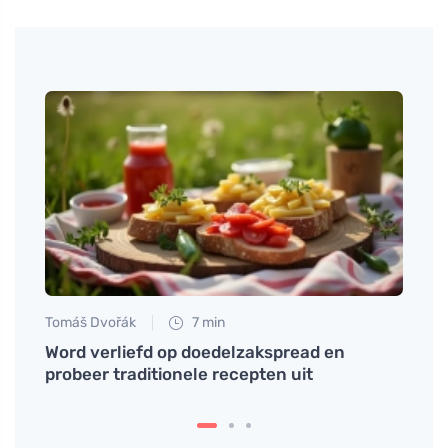
Tomáš Dvořák
7 min
Tomáš
an
Word verliefd op doedelzakspread en
Natuu
probeer traditionele recepten uit
miner