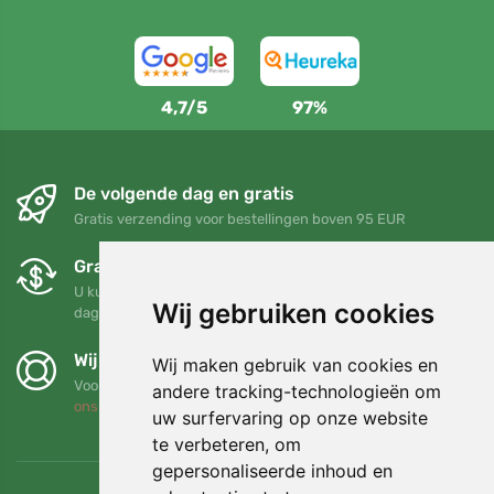
4,7/5
97%
De volgende dag en gratis
Gratis verzending voor bestellingen boven 95 EUR
Gratis ruilen en retourneren
U kunt uw bestelling op elk gewenst moment binnen 90
Wij gebruiken cookies
dagen retourneren of ruilen
Wij steunen Trees.org
Wij maken gebruik van cookies en
Voor elke bestelling planten we een boom! Lees meer
Over
andere tracking-technologieën om
ons
.
uw surfervaring op onze website
te verbeteren, om
gepersonaliseerde inhoud en