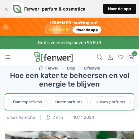
×
Ferwer: parfum & cosmetica
Naar de app
⚡
SUMMER-korting nu!
×
SUMMER
Naar de app
Gratis verzending boven 95 EUR
0
Ferwer
Blog
Lifestyle
Hoe een kater te beheersen en vol
energie te blijven
Damesparfums
Herenparfums
Unisex parfums
Tomáš Vařecha
7 min
10.11.2024