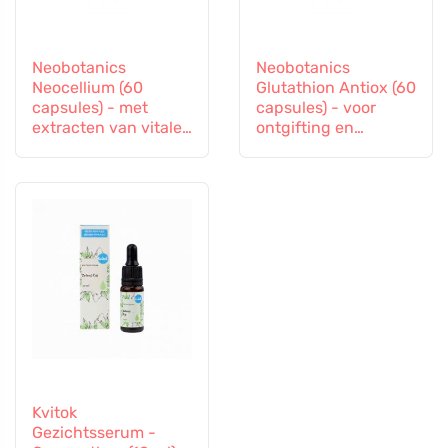
Neobotanics
Neobotanics
Neocellium (60
Glutathion Antiox (60
capsules) - met
capsules) - voor
extracten van vitale
ontgifting en
paddenstoelen en
ondersteuning van
ginseng
de immuniteit
Kvitok
Gezichtsserum -