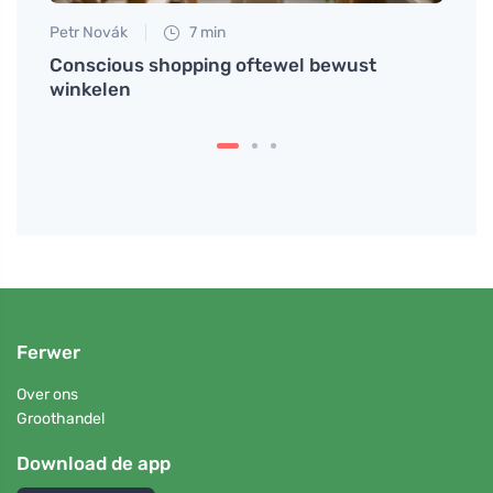
Petr Novák
7 min
Martin
 de
Conscious shopping oftewel bewust
Bak 
winkelen
suike
Ferwer
Over ons
Groothandel
Download de app