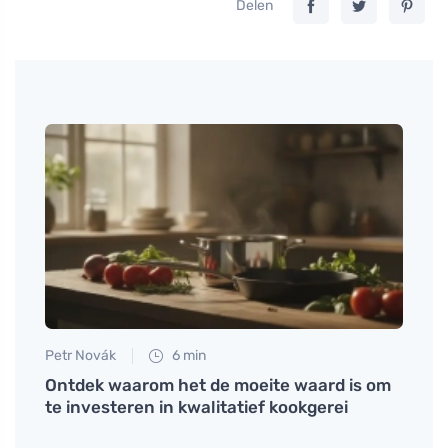
Delen
Petr Novák
6 min
Petr N
 ani
Ontdek waarom het de moeite waard is om
Hoe z
které
te investeren in kwalitatief kookgerei
plane