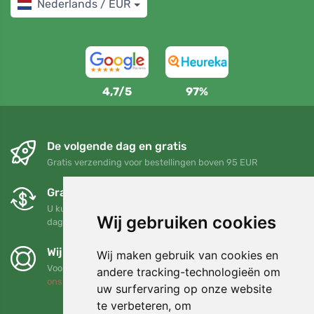
Nederlands / EUR
4,7/5
97%
De volgende dag en gratis
Gratis verzending voor bestellingen boven 95 EUR
Gratis ruilen en retourneren
U kunt uw bestelling op elk gewenst moment binnen 90
Wij gebruiken cookies
dagen retourneren of ruilen
Wij steunen Trees.org
Wij maken gebruik van cookies en
Voor elke bestelling planten we een boom! Lees meer
Over
andere tracking-technologieën om
ons
.
uw surfervaring op onze website
te verbeteren, om