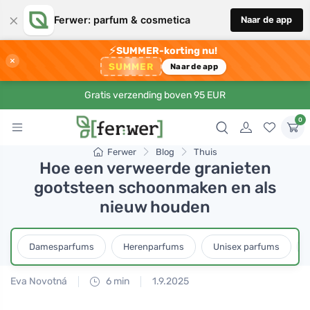
×
Ferwer: parfum & cosmetica
Naar de app
⚡
SUMMER-korting nu!
×
SUMMER
Naar de app
Gratis verzending boven 95 EUR
0
Ferwer
Blog
Thuis
Hoe een verweerde granieten
gootsteen schoonmaken en als
nieuw houden
Damesparfums
Herenparfums
Unisex parfums
Eva Novotná
6 min
1.9.2025