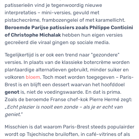
patisserieën vind je tegenwoordig nieuwe
interpretaties – mini-versies, gevuld met
pistachecrème, frambozengelei of met karamellicht.
Beroemde Parijse patissiers zoals Philippe Conticini
of Christophe Michalak
hebben hun eigen versies
gecreëerd die viraal gingen op sociale media.
Tegelijkertijd is er ook een trend naar "gezondere"
versies. In plaats van de klassieke botercrème worden
plantaardige alternatieven gebruikt, minder suiker en
volkoren
bloem
. Toch moet worden toegegeven – Paris-
Brest is en blijft een dessert waarvan het hoofddoel
genot
is, niet de voedingswaarde. En dat is prima.
Zoals de beroemde Franse chef-kok Pierre Hermé zegt:
„Echt plezier is nooit een zonde – als je er echt van
geniet."
Misschien is dat waarom Paris-Brest steeds populairder
wordt op Tsjechische bruiloften, in café-vitrines of als