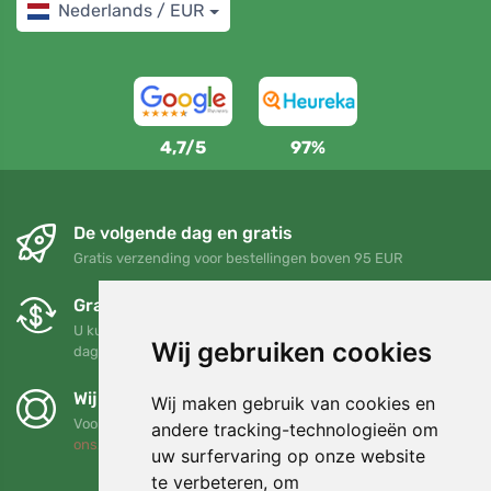
Nederlands / EUR
4,7/5
97%
De volgende dag en gratis
Gratis verzending voor bestellingen boven 95 EUR
Gratis ruilen en retourneren
U kunt uw bestelling op elk gewenst moment binnen 90
Wij gebruiken cookies
dagen retourneren of ruilen
Wij steunen Trees.org
Wij maken gebruik van cookies en
Voor elke bestelling planten we een boom! Lees meer
Over
andere tracking-technologieën om
ons
.
uw surfervaring op onze website
te verbeteren, om