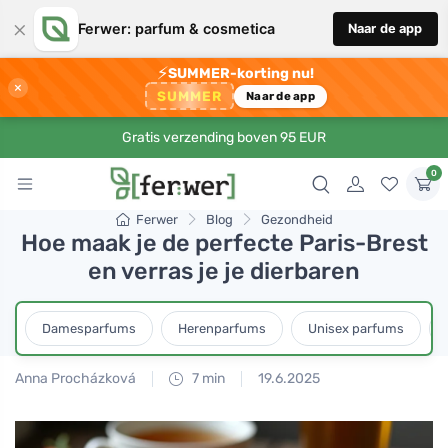
×
Ferwer: parfum & cosmetica
Naar de app
⚡
SUMMER-korting nu!
×
SUMMER
Naar de app
Gratis verzending boven 95 EUR
0
Ferwer
Blog
Gezondheid
Hoe maak je de perfecte Paris-Brest
en verras je je dierbaren
Damesparfums
Herenparfums
Unisex parfums
Anna Procházková
7 min
19.6.2025