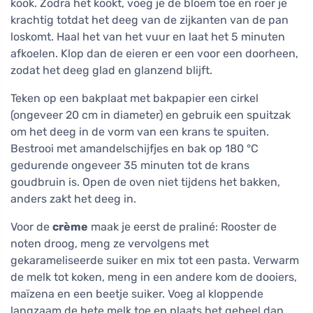
kook. Zodra het kookt, voeg je de bloem toe en roer je
krachtig totdat het deeg van de zijkanten van de pan
loskomt. Haal het van het vuur en laat het 5 minuten
afkoelen. Klop dan de eieren er een voor een doorheen,
zodat het deeg glad en glanzend blijft.
Teken op een bakplaat met bakpapier een cirkel
(ongeveer 20 cm in diameter) en gebruik een spuitzak
om het deeg in de vorm van een krans te spuiten.
Bestrooi met amandelschijfjes en bak op 180 °C
gedurende ongeveer 35 minuten tot de krans
goudbruin is. Open de oven niet tijdens het bakken,
anders zakt het deeg in.
Voor de
crème
maak je eerst de praliné: Rooster de
noten droog, meng ze vervolgens met
gekarameliseerde suiker en mix tot een pasta. Verwarm
de melk tot koken, meng in een andere kom de dooiers,
maïzena en een beetje suiker. Voeg al kloppende
langzaam de hete melk toe en plaats het geheel dan