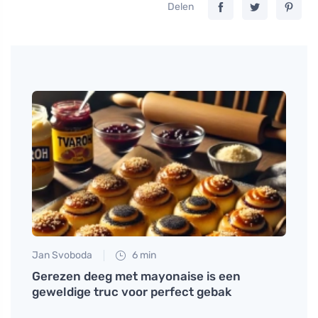
Delen
Jan Svoboda
6 min
Eva No
Gerezen deeg met mayonaise is een
Ontd
geweldige truc voor perfect gebak
krach