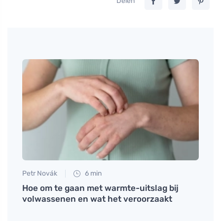
Delen
Petr Novák
6 min
Petr N
Hoe om te gaan met warmte-uitslag bij
Ontde
volwassenen en wat het veroorzaakt
schil