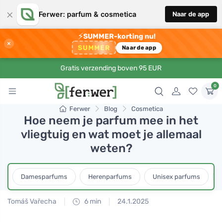
×
Ferwer: parfum & cosmetica
Naar de app
⚡
SUMMER-korting nu!
×
SUMMER
Naar de app
Gratis verzending boven 95 EUR
0
Ferwer
Blog
Cosmetica
Hoe neem je parfum mee in het
vliegtuig en wat moet je allemaal
weten?
Damesparfums
Herenparfums
Unisex parfums
Tomáš Vařecha
6 min
24.1.2025