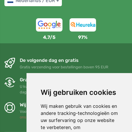
Nederlands / EUR
4,7/5
97%
De volgende dag en gratis
Gratis verzending voor bestellingen boven 95 EUR
Gratis ruilen en retourneren
U kunt uw bestelling op elk gewenst moment binnen 90
Wij gebruiken cookies
dagen retourneren of ruilen
Wij steunen Trees.org
Wij maken gebruik van cookies en
Voor elke bestelling planten we een boom! Lees meer
Over
andere tracking-technologieën om
ons
.
uw surfervaring op onze website
te verbeteren, om