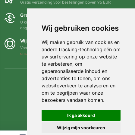
Gratis verzending voor bestellingen boven 95 EUR
Gratis ruilen en retourneren
U kunt uw bestelling op elk gewenst moment binnen 90
Wij gebruiken cookies
dagen retourneren of ruilen
Wij steunen Trees.org
Wij maken gebruik van cookies en
Voor elke bestelling planten we een boom! Lees meer
Over
andere tracking-technologieën om
ons
.
uw surfervaring op onze website
te verbeteren, om
gepersonaliseerde inhoud en
advertenties te tonen, om ons
websiteverkeer te analyseren en
om te begrijpen waar onze
bezoekers vandaan komen.
Ik ga akkoord
Wijzig mijn voorkeuren