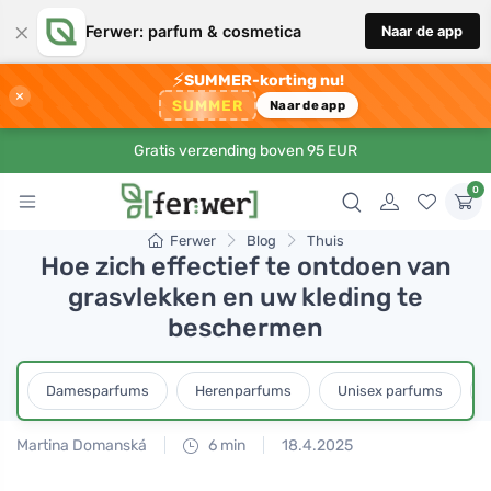
×
Ferwer: parfum & cosmetica
Naar de app
⚡
SUMMER-korting nu!
×
SUMMER
Naar de app
Gratis verzending boven 95 EUR
0
Ferwer
Blog
Thuis
Hoe zich effectief te ontdoen van
grasvlekken en uw kleding te
beschermen
Damesparfums
Herenparfums
Unisex parfums
Martina Domanská
6 min
18.4.2025