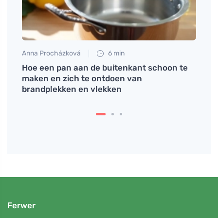
Anna Procházková
6 min
Petr N
Hoe een pan aan de buitenkant schoon te
Hoe j
maken en zich te ontdoen van
klein
brandplekken en vlekken
spull
Ferwer