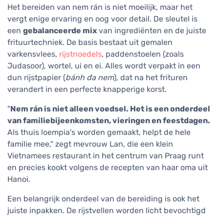
Het bereiden van nem rán is niet moeilijk, maar het
vergt enige ervaring en oog voor detail. De sleutel is
een
gebalanceerde mix
van ingrediënten en de juiste
frituurtechniek. De basis bestaat uit gemalen
varkensvlees,
rijstnoedels
, paddenstoelen (zoals
Judasoor), wortel, ui en ei. Alles wordt verpakt in een
dun rijstpapier (
bánh đa nem
), dat na het frituren
verandert in een perfecte knapperige korst.
"
Nem rán is niet alleen voedsel. Het is een onderdeel
van familiebijeenkomsten, vieringen en feestdagen.
Als thuis loempia's worden gemaakt, helpt de hele
familie mee," zegt mevrouw Lan, die een klein
Vietnamees restaurant in het centrum van Praag runt
en precies kookt volgens de recepten van haar oma uit
Hanoi.
Een belangrijk onderdeel van de bereiding is ook het
juiste inpakken. De rijstvellen worden licht bevochtigd