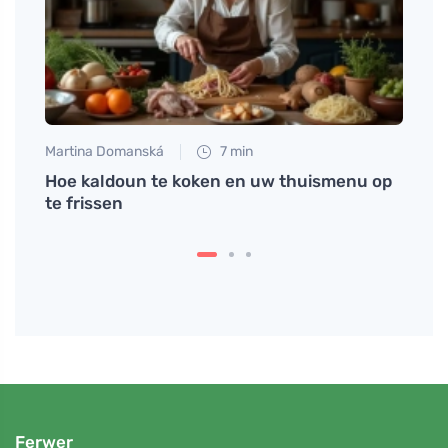
Martina Domanská
7 min
Tomáš
uze in
Hoe kaldoun te koken en uw thuismenu op
Hoe 
te frissen
Ferwer