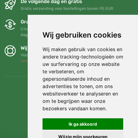
De volgende dag en gratis
Gratis verzending voor bestellingen boven 95 EUR
Gratis ruilen en retourneren
U kunt uw bestelling op elk gewenst moment binnen 90
Wij gebruiken cookies
dagen retourneren of ruilen
Wij steunen Trees.org
Wij maken gebruik van cookies en
Voor elke bestelling planten we een boom! Lees meer
Over
andere tracking-technologieën om
ons
.
uw surfervaring op onze website
te verbeteren, om
gepersonaliseerde inhoud en
advertenties te tonen, om ons
websiteverkeer te analyseren en
om te begrijpen waar onze
bezoekers vandaan komen.
Ik ga akkoord
Wijzig mijn voorkeuren