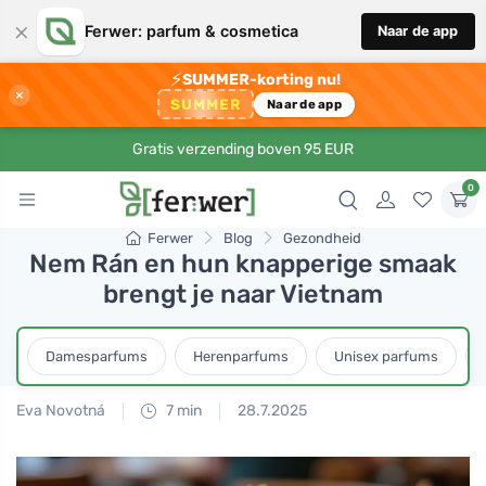
×
Ferwer: parfum & cosmetica
Naar de app
⚡
SUMMER-korting nu!
×
SUMMER
Naar de app
Gratis verzending boven 95 EUR
0
Ferwer
Blog
Gezondheid
Nem Rán en hun knapperige smaak
brengt je naar Vietnam
Damesparfums
Herenparfums
Unisex parfums
Eva Novotná
7 min
28.7.2025