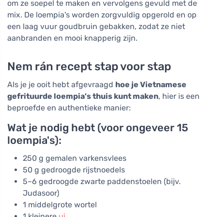
om ze soepel te maken en vervolgens gevuld met de
mix. De loempia's worden zorgvuldig opgerold en op
een laag vuur goudbruin gebakken, zodat ze niet
aanbranden en mooi knapperig zijn.
Nem rán recept stap voor stap
Als je je ooit hebt afgevraagd
hoe je Vietnamese
gefrituurde loempia's thuis kunt maken
, hier is een
beproefde en authentieke manier:
Wat je nodig hebt (voor ongeveer 15
loempia's):
250 g gemalen varkensvlees
50 g gedroogde rijstnoedels
5–6 gedroogde zwarte paddenstoelen (bijv.
Judasoor)
1 middelgrote wortel
1 kleinere
ui