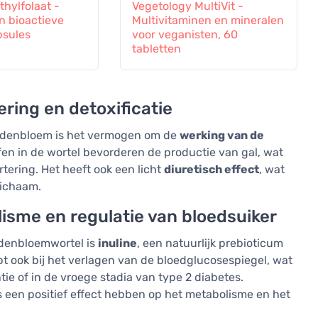
hylfolaat -
Vegetology MultiVit -
n bioactieve
Multivitaminen en mineralen
psules
voor veganisten, 60
tabletten
ering en detoxificatie
rdenbloem is het vermogen om de
werking van de
ffen in de wortel bevorderen de productie van gal, wat
rtering. Het heeft ook een licht
diuretisch effect
, wat
 lichaam.
isme en regulatie van bloedsuiker
denbloemwortel is
inuline
, een natuurlijk prebioticum
t ook bij het verlagen van de bloedglucosespiegel, wat
tie of in de vroege stadia van type 2 diabetes.
 een positief effect hebben op het metabolisme en het