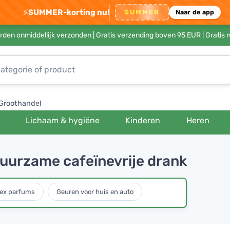
⚡
SUMMER-korting nu!
SUMMER
Naar de app
rden onmiddellijk verzonden |
Gratis verzending boven 95 EUR
| Gratis 
Groothandel
Lichaam & hygiëne
Kinderen
Heren
duurzame cafeïnevrije drank
ex parfums
Geuren voor huis en auto