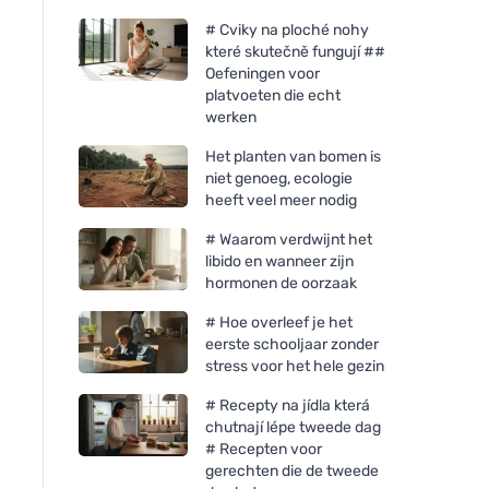
# Cviky na ploché nohy
které skutečně fungují ##
Oefeningen voor
platvoeten die echt
werken
Het planten van bomen is
niet genoeg, ecologie
heeft veel meer nodig
# Waarom verdwijnt het
libido en wanneer zijn
hormonen de oorzaak
# Hoe overleef je het
eerste schooljaar zonder
stress voor het hele gezin
# Recepty na jídla která
chutnají lépe tweede dag
# Recepten voor
gerechten die de tweede