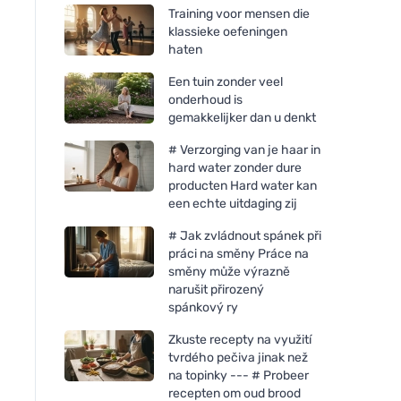
Training voor mensen die
klassieke oefeningen
haten
Een tuin zonder veel
onderhoud is
gemakkelijker dan u denkt
# Verzorging van je haar in
hard water zonder dure
producten Hard water kan
een echte uitdaging zij
# Jak zvládnout spánek při
práci na směny Práce na
směny může výrazně
narušit přirozený
spánkový ry
Zkuste recepty na využití
tvrdého pečiva jinak než
na topinky --- # Probeer
recepten om oud brood