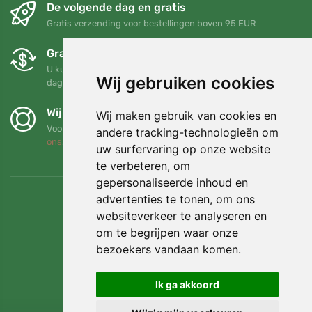
De volgende dag en gratis
Gratis verzending voor bestellingen boven 95 EUR
Gratis ruilen en retourneren
U kunt uw bestelling op elk gewenst moment binnen 90
Wij gebruiken cookies
dagen retourneren of ruilen
Wij steunen Trees.org
Wij maken gebruik van cookies en
Voor elke bestelling planten we een boom! Lees meer
Over
andere tracking-technologieën om
ons
.
uw surfervaring op onze website
te verbeteren, om
gepersonaliseerde inhoud en
advertenties te tonen, om ons
websiteverkeer te analyseren en
om te begrijpen waar onze
bezoekers vandaan komen.
Ik ga akkoord