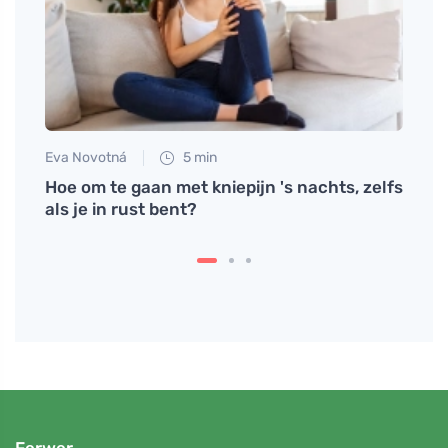
Eva Novotná
5 min
Tomáš
maak
Hoe om te gaan met kniepijn 's nachts, zelfs
Spelt
als je in rust bent?
voor 
Ferwer