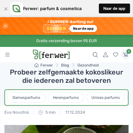
×
Ferwer: parfum & cosmetica
Naar de app
⚡
SUMMER-korting nu!
×
SUMMER
Naar de app
Gratis verzending boven 95 EUR
0
Ferwer
Blog
Gezondheid
Probeer zelfgemaakte kokoslikeur
die iedereen zal betoveren
Damesparfums
Herenparfums
Unisex parfums
Eva Novotná
5 min
17.12.2024