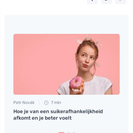
Petr Novák
7 min
Petr N
Hoe je van een suikerafhankelijkheid
Heerl
afkomt en je beter voelt
die u