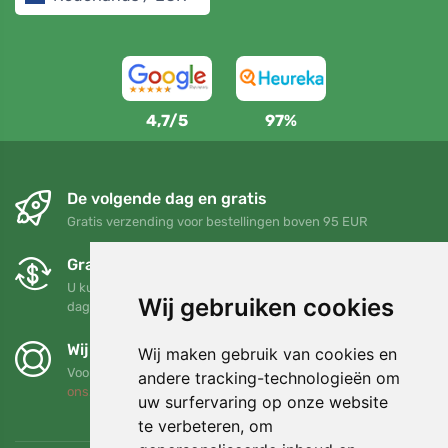
4,7/5
97%
De volgende dag en gratis
Gratis verzending voor bestellingen boven 95 EUR
Gratis ruilen en retourneren
U kunt uw bestelling op elk gewenst moment binnen 90
Wij gebruiken cookies
dagen retourneren of ruilen
Wij steunen Trees.org
Wij maken gebruik van cookies en
Voor elke bestelling planten we een boom! Lees meer
Over
andere tracking-technologieën om
ons
.
uw surfervaring op onze website
te verbeteren, om