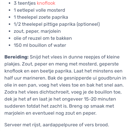
3 teentjes
knoflook
1 eetlepel volle mosterd
1 theelepel zoete paprika
1/2 theelepel pittige paprika (optioneel)
zout, peper, marjolein
olie of reuzel om te bakken
150 ml bouillon of water
Bereiding:
Snijd het vlees in dunne reepjes of kleine
plakjes. Zout, peper en meng met mosterd, geperste
knoflook en een beetje paprika. Laat het minstens een
half uur marineren. Bak de gesnipperde ui goudbruin in
olie in een pan, voeg het vlees toe en bak het snel aan.
Zodra het vlees dichtschroeit, voeg je de bouillon toe,
dek je het af en laat je het ongeveer 15-20 minuten
sudderen totdat het zacht is. Breng op smaak met
marjolein en eventueel nog zout en peper.
Serveer met rijst, aardappelpuree of vers brood.