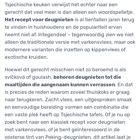
Tsjechische keuken verwijst het echter naar een
gerecht dat veel meer is dan alleen een woordspelletje.
Het recept voor deugnieten
is al tientallen jaren terug
te vinden in huishoudens en de populariteit ervan
neemt niet af. Integendeel – tegenwoordig zien we niet
alleen de traditionele versie met varkensvlees, maar ook
modernere varianten die inzetten op kippenvlees of
exotische kruiden.
Hoewel dit gerecht misschien niet zo beroemd is als
svíčková of goulash,
behoren deugnieten tot die
maaltijden die aangenaam kunnen verrassen
. En dat
is precies de reden waarom zoveel thuiskoks er graag
naar terugkeren. Zacht vlees, een uitgesproken smaak
en eenvoudige bereiding vormen een combinatie die
een vaste plek heeft op Tsjechische tafels. Of je nu op
zoek bent naar een klassiek recept voor deugnieten
met varkensvlees, of je bent geïnteresseerd in de
oosterse tint van Peking-deugnieten, dit artikel laat je