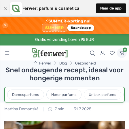
×
Ferwer: parfum & cosmetica
Naar de app
⚡
SUMMER-korting nu!
×
SUMMER
Naar de app
Gratis verzending boven 95 EUR
0
Ferwer
Blog
Gezondheid
Snel ondeugende recept, ideaal voor
hongerige momenten
Damesparfums
Herenparfums
Unisex parfums
Martina Domanská
7 min
31.7.2025