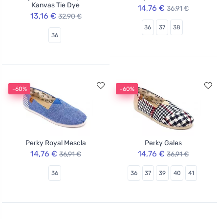
Kanvas Tie Dye
14,76 €
36,91 €
13,16 €
32,90 €
36
37
38
36
-60%
-60%
Perky Royal Mescla
Perky Gales
14,76 €
14,76 €
36,91 €
36,91 €
36
36
37
39
40
41