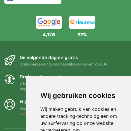
4,7/5
97%
De volgende dag en gratis
Gratis verzending voor bestellingen boven 95 EUR
Gratis ruilen en retourneren
U kunt uw bestelling op elk gewenst moment binnen 90
dagen retourneren of ruilen
Wij gebruiken cookies
Wij steunen Trees.org
Wij maken gebruik van cookies en
Voor elke bestelling planten we een boom! Lees meer
Over
ons
.
andere tracking-technologieën om
uw surfervaring op onze website
te verbeteren, om