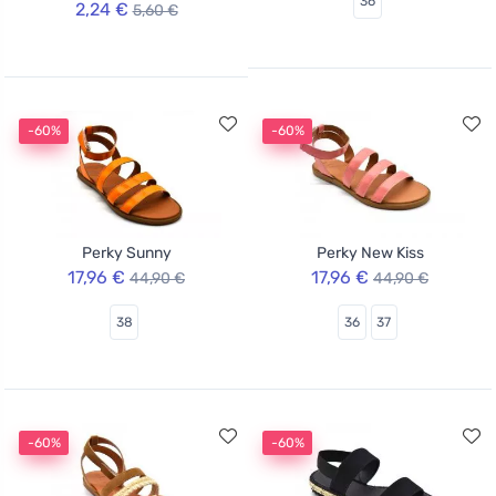
36
2,24 €
5,60 €
-60%
-60%
Perky Sunny
Perky New Kiss
17,96 €
17,96 €
44,90 €
44,90 €
38
36
37
-60%
-60%