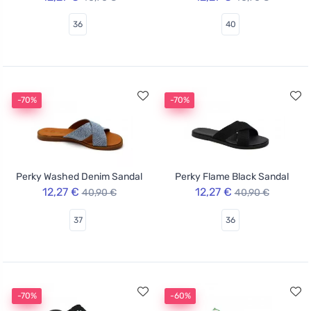
36
40
-70%
-70%
Perky Washed Denim Sandal
Perky Flame Black Sandal
12,27 €
12,27 €
40,90 €
40,90 €
37
36
-70%
-60%