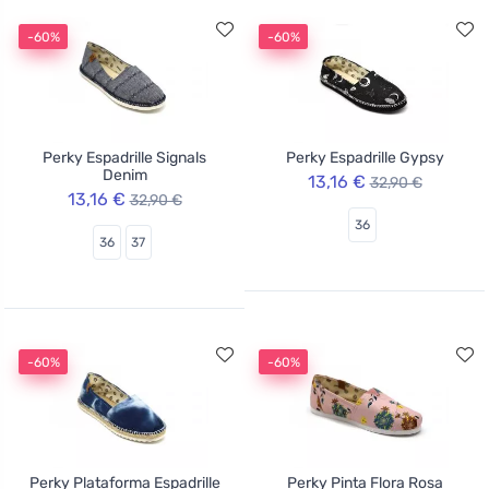
-60%
-60%
Perky Espadrille Signals
Perky Espadrille Gypsy
Denim
13,16 €
32,90 €
13,16 €
32,90 €
36
36
37
-60%
-60%
Perky Plataforma Espadrille
Perky Pinta Flora Rosa