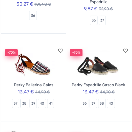
Espadrille
30,27 €
100,90 €
9,87 €
32,90 €
36
36
37
-70%
-70%
Perky Ballerina Gales
Perky Espadrille Casco Black
13,47 €
13,47 €
44,90 €
44,90 €
37
38
39
40
41
36
37
38
40