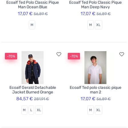
Ecoalf Ted Polo Classic Pique
Ecoalf Ted Polo Classic Pique
Man Ocean Blue
Man Deep Navy
17,07 €
17,07 €
56,89 €
56,89 €
M
M
XL
-70%
-70%
Ecoalf Gerald Detachable
Ecoalf Ted polo classic pique
Jacket Burned Orange
man 2
84,57 €
17,07 €
281,91 €
56,89 €
M
L
XL
M
XL