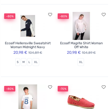
-80%
-80%
Ecoalf Hellensville Sweatshirt
Ecoalf Magrite Shirt Woman
Woman Midnight Navy
Off White
20,98 €
20,98 €
104,89 €
104,89 €
S
M
L
XL
XL
-80%
-70%