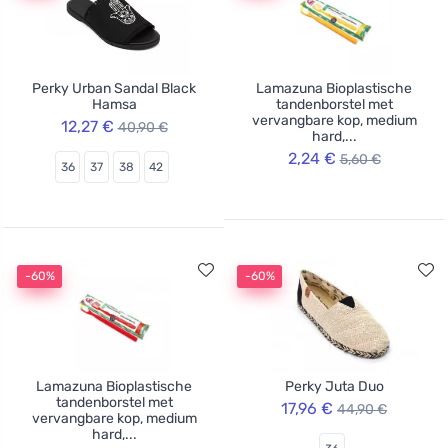
Perky Urban Sandal Black
Lamazuna Bioplastische
Hamsa
tandenborstel met
vervangbare kop, medium
12,27 €
40,90 €
hard,...
2,24 €
5,60 €
36
37
38
42
-60%
-60%
Lamazuna Bioplastische
Perky Juta Duo
tandenborstel met
17,96 €
44,90 €
vervangbare kop, medium
hard,...