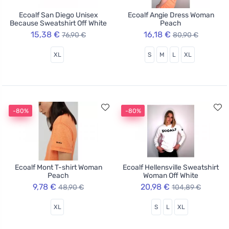
Ecoalf San Diego Unisex
Ecoalf Angie Dress Woman
Because Sweatshirt Off White
Peach
15,38 €
16,18 €
76,90 €
80,90 €
XL
S
M
L
XL
-80%
-80%
Ecoalf Mont T-shirt Woman
Ecoalf Hellensville Sweatshirt
Peach
Woman Off White
9,78 €
20,98 €
48,90 €
104,89 €
XL
S
L
XL