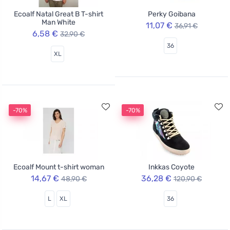
Ecoalf Natal Great B T-shirt
Perky Goibana
Man White
11,07 €
36,91 €
6,58 €
32,90 €
36
XL
-70%
-70%
Ecoalf Mount t-shirt woman
Inkkas Coyote
14,67 €
36,28 €
48,90 €
120,90 €
L
XL
36