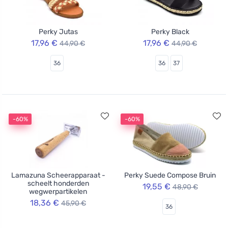
Perky Jutas
Perky Black
17,96 €
17,96 €
44,90 €
44,90 €
36
36
37
-60%
-60%
Lamazuna Scheerapparaat -
Perky Suede Compose Bruin
scheelt honderden
19,55 €
48,90 €
wegwerpartikelen
18,36 €
45,90 €
36