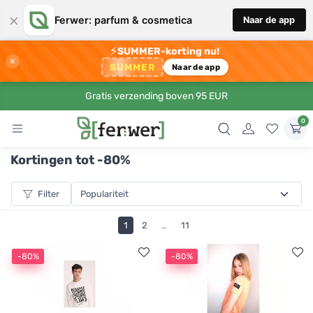
×
Ferwer: parfum & cosmetica
Naar de app
⚡
SUMMER-korting nu!
×
SUMMER
Naar de app
Gratis verzending boven 95 EUR
0
Kortingen tot -80%
Filter
1
2
…
11
-80%
-80%