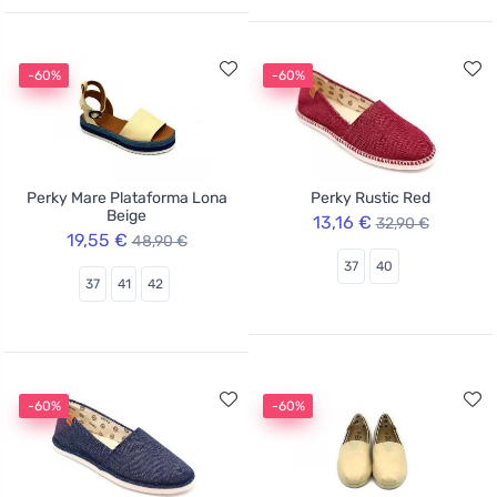
-60%
-60%
Perky Mare Plataforma Lona
Perky Rustic Red
Beige
13,16 €
32,90 €
19,55 €
48,90 €
37
40
37
41
42
-60%
-60%