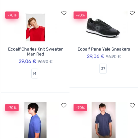
-70%
-70%
Ecoalf Charles Knit Sweater
Ecoalf Pana Yale Sneakers
Man Red
29,06 €
96,90 €
29,06 €
96,90 €
37
M
-70%
-70%