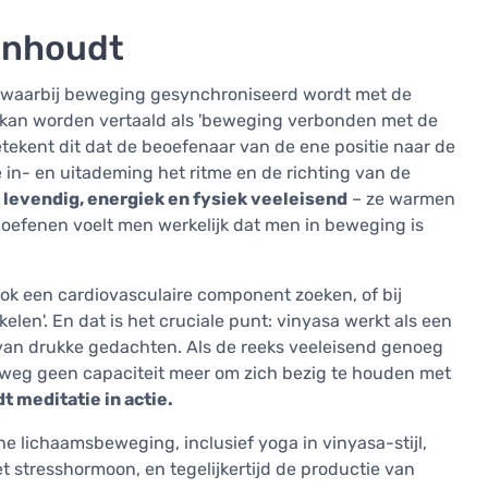
 inhoudt
ga waarbij beweging gesynchroniseerd wordt met de
n kan worden vertaald als 'beweging verbonden met de
 betekent dit dat de beoefenaar van de ene positie naar de
 in- en uitademing het ritme en de richting van de
 levendig, energiek en fysiek veeleisend
– ze warmen
 oefenen voelt men werkelijk dat men in beweging is
a ook een cardiovasculaire component zoeken, of bij
len'. En dat is het cruciale punt: vinyasa werkt als een
 van drukke gedachten. Als de reeks veeleisend genoeg
elweg geen capaciteit meer om zich bezig te houden met
 meditatie in actie.
 lichaamsbeweging, inclusief yoga in vinyasa-stijl,
et stresshormoon, en tegelijkertijd de productie van