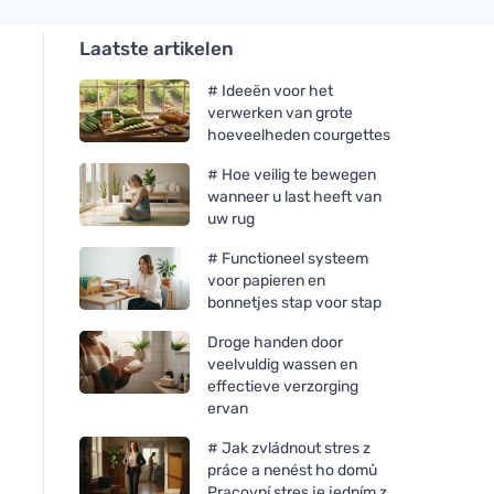
Laatste artikelen
# Ideeën voor het
verwerken van grote
hoeveelheden courgettes
# Hoe veilig te bewegen
wanneer u last heeft van
uw rug
# Functioneel systeem
voor papieren en
bonnetjes stap voor stap
Droge handen door
veelvuldig wassen en
effectieve verzorging
ervan
# Jak zvládnout stres z
práce a nenést ho domů
Pracovní stres je jedním z