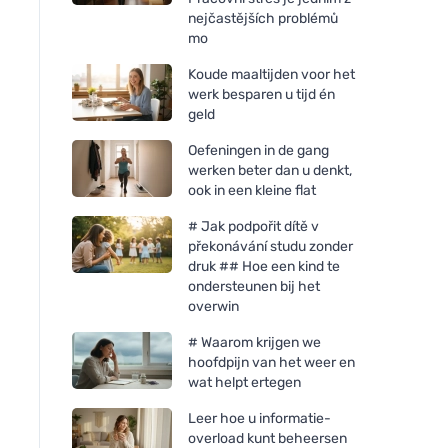
nejčastějších problémů
mo
Koude maaltijden voor het
werk besparen u tijd én
geld
Oefeningen in de gang
werken beter dan u denkt,
ook in een kleine flat
# Jak podpořit dítě v
překonávání studu zonder
druk ## Hoe een kind te
ondersteunen bij het
overwin
# Waarom krijgen we
hoofdpijn van het weer en
wat helpt ertegen
Leer hoe u informatie-
overload kunt beheersen