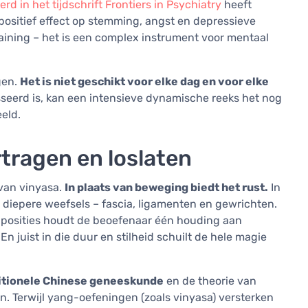
d in het tijdschrift Frontiers in Psychiatry
heeft
 positief effect op stemming, angst en depressieve
raining – het is een complex instrument voor mentaal
gen.
Het is niet geschikt voor elke dag en voor elke
sseerd is, kan een intensieve dynamische reeks het nog
eeld.
rtragen en loslaten
 van vinyasa.
In plaats van beweging biedt het rust.
In
diepere weefsels – fascia, ligamenten en gewrichten.
 posities houdt de beoefenaar één houding aan
En juist in die duur en stilheid schuilt de hele magie
aditionele Chinese geneeskunde
en de theorie van
. Terwijl yang-oefeningen (zoals vinyasa) versterken