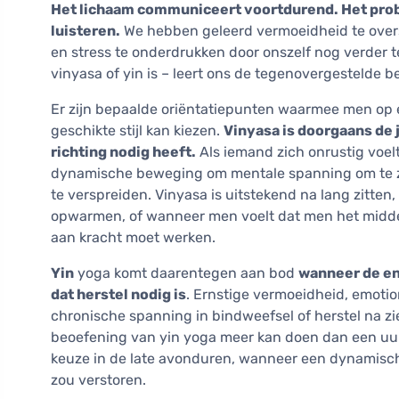
Het lichaam communiceert voortdurend. Het prob
luisteren.
We hebben geleerd vermoeidheid te overst
en stress te onderdrukken door onszelf nog verder t
vinyasa of yin is – leert ons de tegenovergestelde 
Er zijn bepaalde oriëntatiepunten waarmee men op 
geschikte stijl kan kiezen.
Vinyasa is doorgaans de 
richting nodig heeft.
Als iemand zich onrustig voelt,
dynamische beweging om mentale spanning om te zett
te verspreiden. Vinyasa is uitstekend na lang zitte
opwarmen, of wanneer men voelt dat men het midde
aan kracht moet werken.
Yin
yoga komt daarentegen aan bod
wanneer de en
dat herstel nodig is
. Ernstige vermoeidheid, emotio
chronische spanning in bindweefsel of herstel na ziek
beoefening van yin yoga meer kan doen dan een uur 
keuze in de late avonduren, wanneer een dynamisch
zou verstoren.