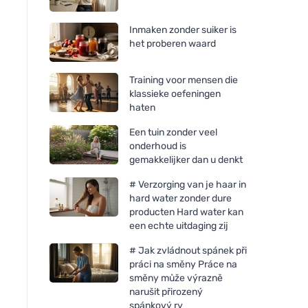
Inmaken zonder suiker is
het proberen waard
Training voor mensen die
klassieke oefeningen
haten
Een tuin zonder veel
onderhoud is
gemakkelijker dan u denkt
# Verzorging van je haar in
hard water zonder dure
producten Hard water kan
Mulieres Kaars in glas -
een echte uitdaging zij
ongeparfumeerd (180 ml) -
# Jak zvládnout spánek při
tot 35 branduren
práci na směny Práce na
směny může výrazně
narušit přirozený
spánkový ry