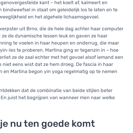
genovergestelde kant – het koelt af, kalmeert en
n bindweefsel in staat om geleidelijk los te laten en te
eeglijkheid en het algehele lichaamsgevoel.
twerpster uit Brno, die de hele dag achter haar computer
nd ze de dynamische lessen leuk en gaven ze haar
ning te voelen in haar heupen en onderrug, die maar
in-les te proberen. Martina ging er tegenzin in – hoe
erliet ze de zaal echter met het gevoel alsof iemand een
niet eens wist dat ze hem droeg. De fascia in haar
jn en Martina begon yin yoga regelmatig op te nemen
ontdekken dat de combinatie van beide stijlen beter
 En juist het begrijpen van wanneer men naar welke
 je nu ten goede komt