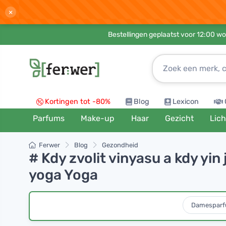
×
Bestellingen geplaatst voor 12:00 wo
Kortingen tot -80%
Blog
Lexicon
Parfums
Make-up
Haar
Gezicht
Lic
Ferwer
Blog
Gezondheid
# Kdy zvolit vinyasu a kdy yi
yoga Yoga
Damespar