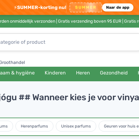
⚡
SUMMER-korting nu!
SUMMER
Naar de app
rden onmiddellijk verzonden |
Gratis verzending boven 95 EUR
| Gratis 
Groothandel
haam & hygiëne
Kinderen
Heren
Gezondheid
n jógu ## Wanneer kies je voor vin
fums
Herenparfums
Unisex parfums
Geuren voor huis e