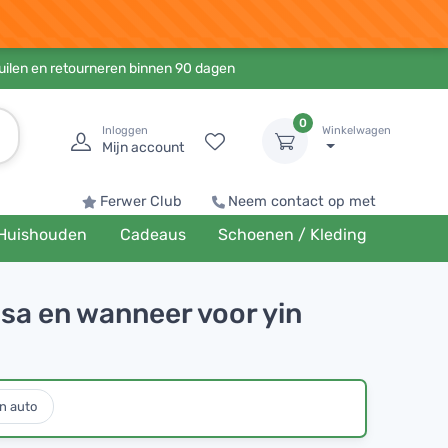
ruilen en retourneren binnen 90 dagen
0
Inloggen
Winkelwagen
Mijn account
Ferwer Club
Neem contact op met
Huishouden
Cadeaus
Schoenen / Kleding
yasa en wanneer voor yin
n auto